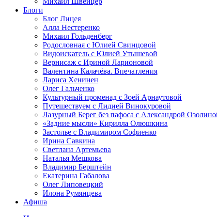
Михаил Швейцер
Блоги
Блог Лицея
Алла Нестеренко
Михаил Гольденберг
Родословная с Юлией Свинцовой
Видоискатель с Юлией Утышевой
Вернисаж с Ириной Ларионовой
Валентина Калачёва. Впечатления
Лариса Хенинен
Олег Гальченко
Культурный променад с Зоей Арнаутовой
Путешествуем с Лидией Винокуровой
Лазурный Берег без пафоса с Александрой Озолино
«Задние мысли» Кирилла Олюшкина
Застолье с Владимиром Софиенко
Ирина Савкина
Светлана Артемьева
Наталья Мешкова
Владимир Берштейн
Екатерина Габалова
Олег Липовецкий
Илона Румянцева
Афиша