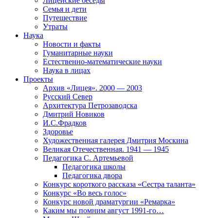
Лицейские беседы
Семья и дети
Путешествие
Утраты
Наука
Новости и факты
Гуманитарные науки
Естественно-математические науки
Наука в лицах
Проекты
Архив «Лицея». 2000 — 2003
Русский Север
Архитектура Петрозаводска
Дмитрий Новиков
И.С.Фрадков
Здоровье
Художественная галерея Дмитрия Москина
Великая Отечественная. 1941 — 1945
Педагогика С. Артемьевой
Педагогика школы
Педагогика двора
Конкурс короткого рассказа «Сестра таланта»
Конкурс «Во весь голос»
Конкурс новой драматургии «Ремарка»
Каким мы помним август 1991-го…