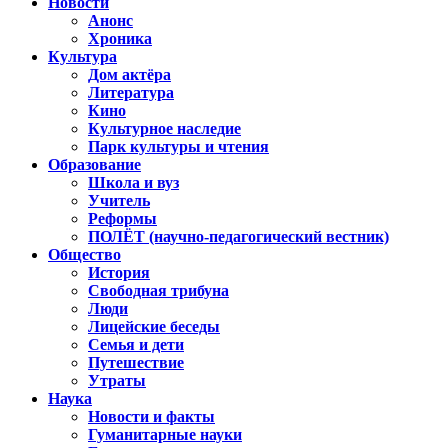
Новости
Анонс
Хроника
Культура
Дом актёра
Литература
Кино
Культурное наследие
Парк культуры и чтения
Образование
Школа и вуз
Учитель
Реформы
ПОЛЁТ (научно-педагогический вестник)
Общество
История
Свободная трибуна
Люди
Лицейские беседы
Семья и дети
Путешествие
Утраты
Наука
Новости и факты
Гуманитарные науки