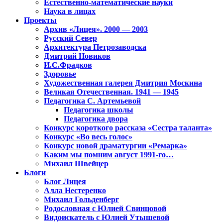
Естественно-математические науки
Наука в лицах
Проекты
Архив «Лицея». 2000 — 2003
Русский Север
Архитектура Петрозаводска
Дмитрий Новиков
И.С.Фрадков
Здоровье
Художественная галерея Дмитрия Москина
Великая Отечественная. 1941 — 1945
Педагогика С. Артемьевой
Педагогика школы
Педагогика двора
Конкурс короткого рассказа «Сестра таланта»
Конкурс «Во весь голос»
Конкурс новой драматургии «Ремарка»
Каким мы помним август 1991-го…
Михаил Швейцер
Блоги
Блог Лицея
Алла Нестеренко
Михаил Гольденберг
Родословная с Юлией Свинцовой
Видоискатель с Юлией Утышевой