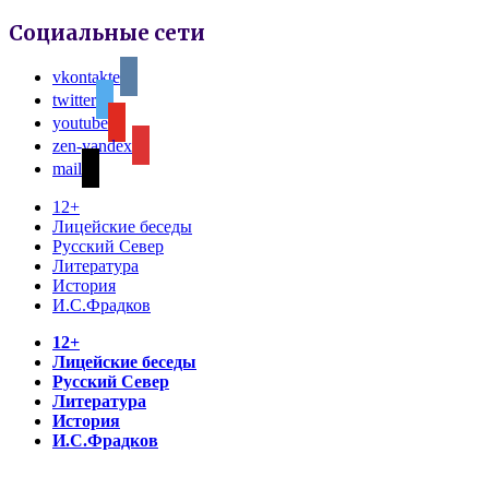
Социальные сети
vkontakte
twitter
youtube
zen-yandex
mail
12+
Лицейские беседы
Русский Север
Литература
История
И.С.Фрадков
12+
Лицейские беседы
Русский Север
Литература
История
И.С.Фрадков