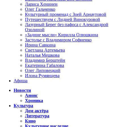
Лариса Хенинен
Олег Гальченко
Культурный променад с Зоей Арнаутовой
Путешествуем с Лидией Винокуровой
Лазурный Берег без пафоса с Александрой
Озолиной
«Задние мысли» Кирилла Олюшкина
Застолье с Владимиром Софиенко
Ирина Савкина
Светлана Артемьева
Наталья Мешкова
Владимир Берштейн
Екатерина Габалова
Олег Липовецкий
Илона Румянцева
Афиша
Новости
Анонс
Хроника
Культура
Дом актёра
Литература
Кино
Культурное наследие