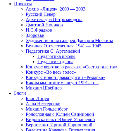
Проекты
Архив «Лицея». 2000 — 2003
Русский Север
Архитектура Петрозаводска
Дмитрий Новиков
И.С.Фрадков
Здоровье
Художественная галерея Дмитрия Москина
Великая Отечественная. 1941 — 1945
Педагогика С. Артемьевой
Педагогика школы
Педагогика двора
Конкурс короткого рассказа «Сестра таланта»
Конкурс «Во весь голос»
Конкурс новой драматургии «Ремарка»
Каким мы помним август 1991-го…
Михаил Швейцер
Блоги
Блог Лицея
Алла Нестеренко
Михаил Гольденберг
Родословная с Юлией Свинцовой
Видоискатель с Юлией Утышевой
Вернисаж с Ириной Ларионовой
Валентина Калачёва. Впечатления