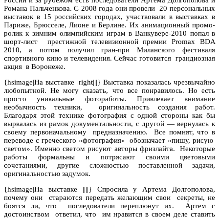
Романа Пальченкова.
С 2008 года они провели 20 персональных
выставок в 15 российских городах, участвовали в выставках в
Париже, Брюсселе, Лионе и Берлине. Их анимационный промо-
ролик к зимним олимпийским играм в Ванкувере-2010 попал в
шорт-лист
престижной телевизионной премии
Promax
BDA
2010, а потом получил гран-при Миланского фестиваля
спортивного кино и телевидения. Сейчас готовится
грандиозная
акция
в Воронеже.
{hsimage|На выставке |right|||} Выставка показалась чрезвычайно
любопытной. Не могу сказать, что все понравилось. Но есть
просто уникальные фотоработы. Привлекает внимание
необычность техники,
оригинальность создания работ.
Благодаря этой технике фотография с одной стороны как бы
вырвалась из рамок документальности, с другой — вернулась к
своему первоначальному
предназначению.
Все помнят, что в
переводе с греческого «фотография»
обозначает «пишу, рисую
светом». Именно светом рисуют авторы фризлайта. Некоторые
работы формальны и потрясают своими цветовыми
сочетаниями, другие сложностью поставленной задачи,
оригинальностью задумок.
{hsimage|На выставке ||||} Спросила у Артема Долгополова,
почему они
стараются передать желающим свои
секреты, не
боятся ли, что
последователи переплюнут их.
Артем с
достоинством
ответил, что
им нравится в своем деле ставить