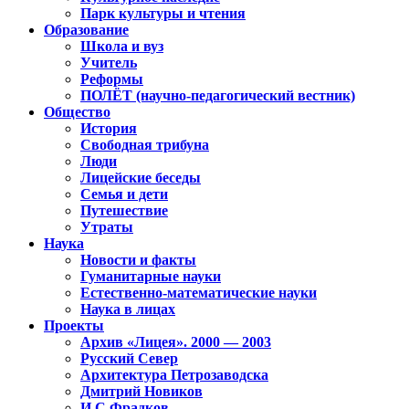
Парк культуры и чтения
Образование
Школа и вуз
Учитель
Реформы
ПОЛЁТ (научно-педагогический вестник)
Общество
История
Свободная трибуна
Люди
Лицейские беседы
Семья и дети
Путешествие
Утраты
Наука
Новости и факты
Гуманитарные науки
Естественно-математические науки
Наука в лицах
Проекты
Архив «Лицея». 2000 — 2003
Русский Север
Архитектура Петрозаводска
Дмитрий Новиков
И.С.Фрадков