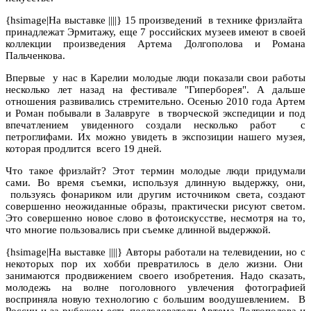
{hsimage|На выставке ||||} 15 произведений
в технике фризлайта
принадлежат Эрмитажу, еще 7 российских музеев имеют в своей
коллекции произведения Артема Долгополова и Романа
Пальченкова.
Впервые
у нас в Карелии молодые люди показали свои работы
несколько лет назад на фестивале "Гиперборея". А дальше
отношения развивались стремительно. Осенью 2010 года Артем
и Роман побывали в Залавруге
в творческой экспедиции и под
впечатлением увиденного создали несколько работ
с
петроглифами. Их можно увидеть в экспозиции нашего музея,
которая продлится
всего 19 дней.
Что такое фризлайт? Этот термин молодые люди придумали
сами. Во время съемки, используя длинную выдержку, они,
пользуясь фонариком или другим источником света, создают
совершенно неожиданные образы, практически рисуют светом.
Это совершенно новое слово в фотоискусстве, несмотря на то,
что многие пользовались при съемке длинной выдержкой.
{hsimage|На выставке ||||} Авторы работали на телевидении, но с
некоторых пор их хобби превратилось в дело жизни. Они
занимаются продвижением своего изобретения. Надо сказать,
молодежь на волне поголовного увлечения фотографией
восприняла новую технологию с большим воодушевлением. В
России и за рубежом есть последователи Артема Долгополова и