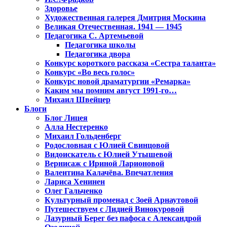
Здоровье
Художественная галерея Дмитрия Москина
Великая Отечественная. 1941 — 1945
Педагогика С. Артемьевой
Педагогика школы
Педагогика двора
Конкурс короткого рассказа «Сестра таланта»
Конкурс «Во весь голос»
Конкурс новой драматургии «Ремарка»
Каким мы помним август 1991-го…
Михаил Швейцер
Блоги
Блог Лицея
Алла Нестеренко
Михаил Гольденберг
Родословная с Юлией Свинцовой
Видоискатель с Юлией Утышевой
Вернисаж с Ириной Ларионовой
Валентина Калачёва. Впечатления
Лариса Хенинен
Олег Гальченко
Культурный променад с Зоей Арнаутовой
Путешествуем с Лидией Винокуровой
Лазурный Берег без пафоса с Александрой