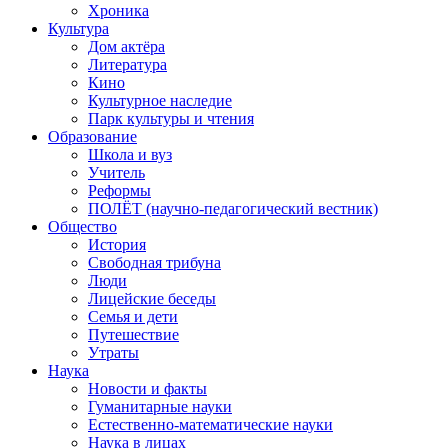
Хроника
Культура
Дом актёра
Литература
Кино
Культурное наследие
Парк культуры и чтения
Образование
Школа и вуз
Учитель
Реформы
ПОЛЁТ (научно-педагогический вестник)
Общество
История
Свободная трибуна
Люди
Лицейские беседы
Семья и дети
Путешествие
Утраты
Наука
Новости и факты
Гуманитарные науки
Естественно-математические науки
Наука в лицах