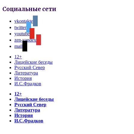
Социальные сети
vkontakte
twitter
youtube
zen-yandex
mail
12+
Лицейские беседы
Русский Север
Литература
История
И.С.Фрадков
12+
Лицейские беседы
Русский Север
Литература
История
И.С.Фрадков