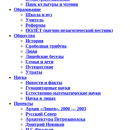
Парк культуры и чтения
Образование
Школа и вуз
Учитель
Реформы
ПОЛЁТ (научно-педагогический вестник)
Общество
История
Свободная трибуна
Люди
Лицейские беседы
Семья и дети
Путешествие
Утраты
Наука
Новости и факты
Гуманитарные науки
Естественно-математические науки
Наука в лицах
Проекты
Архив «Лицея». 2000 — 2003
Русский Север
Архитектура Петрозаводска
Дмитрий Новиков
И.С.Фрадков