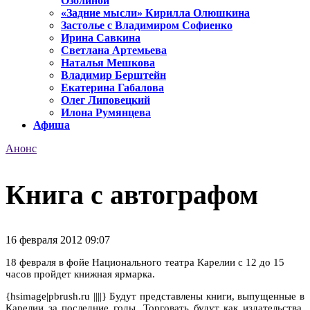
Озолиной
«Задние мысли» Кирилла Олюшкина
Застолье с Владимиром Софиенко
Ирина Савкина
Светлана Артемьева
Наталья Мешкова
Владимир Берштейн
Екатерина Габалова
Олег Липовецкий
Илона Румянцева
Афиша
Анонс
Книга с автографом
16 февраля 2012 09:07
18 февраля в фойе Национального театра Карелии с 12 до 15
часов пройдет книжная ярмарка.
{hsimage|pbrush.ru ||||} Будут представлены книги, выпущенные в
Карелии за последние годы. Торговать будут как издательства,