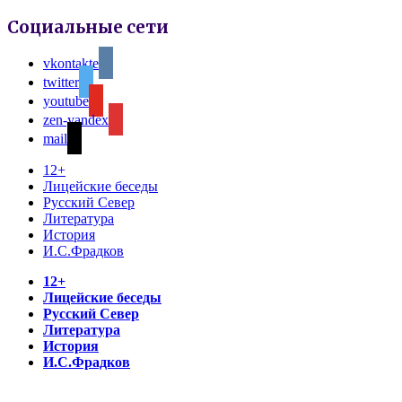
Социальные сети
vkontakte
twitter
youtube
zen-yandex
mail
12+
Лицейские беседы
Русский Север
Литература
История
И.С.Фрадков
12+
Лицейские беседы
Русский Север
Литература
История
И.С.Фрадков