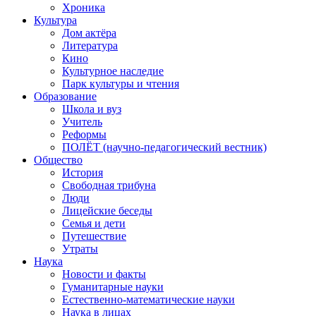
Хроника
Культура
Дом актёра
Литература
Кино
Культурное наследие
Парк культуры и чтения
Образование
Школа и вуз
Учитель
Реформы
ПОЛЁТ (научно-педагогический вестник)
Общество
История
Свободная трибуна
Люди
Лицейские беседы
Семья и дети
Путешествие
Утраты
Наука
Новости и факты
Гуманитарные науки
Естественно-математические науки
Наука в лицах