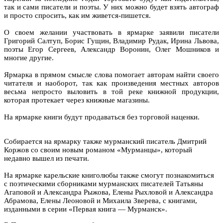
так и сами писатели и поэты. У них можно будет взять автограф
и просто спросить, как им живется-пишется.
О своем желании участвовать в ярмарке заявили писатели
Григорий Салтуп, Борис Гущин, Владимир Рудак, Ирина Львова,
поэты Егор Сергеев, Александр Воронин, Олег Мошников и
многие другие.
Ярмарка в прямом смысле слова помогает авторам найти своего
читателя и наоборот, так как произведения местных авторов
весьма непросто выловить в той реке книжной продукции,
которая протекает через книжные магазины.
На ярмарке книги будут продаваться без торговой наценки.
Собирается на ярмарку также мурманский писатель Дмитрий
Коржов со своим новым романом «Мурманцы», который
недавно вышел из печати.
На ярмарке карельские книголюбы также смогут познакомиться
с поэтическими сборниками мурманских писателей Татьяны
Агаповой и Александра Рыжова, Елены Рыхловой и Александра
Абрамова, Елены Леоновой и Михаила Зверева, с книгами,
изданными в серии «Первая книга — Мурманск».