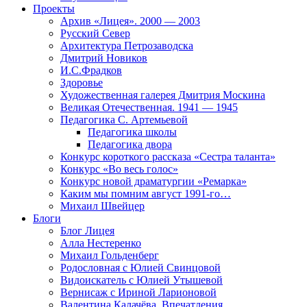
Проекты
Архив «Лицея». 2000 — 2003
Русский Север
Архитектура Петрозаводска
Дмитрий Новиков
И.С.Фрадков
Здоровье
Художественная галерея Дмитрия Москина
Великая Отечественная. 1941 — 1945
Педагогика С. Артемьевой
Педагогика школы
Педагогика двора
Конкурс короткого рассказа «Сестра таланта»
Конкурс «Во весь голос»
Конкурс новой драматургии «Ремарка»
Каким мы помним август 1991-го…
Михаил Швейцер
Блоги
Блог Лицея
Алла Нестеренко
Михаил Гольденберг
Родословная с Юлией Свинцовой
Видоискатель с Юлией Утышевой
Вернисаж с Ириной Ларионовой
Валентина Калачёва. Впечатления