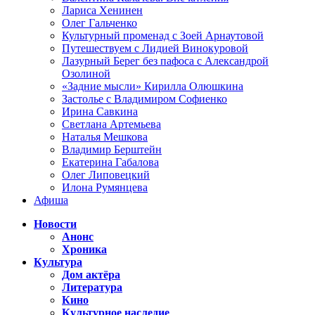
Лариса Хенинен
Олег Гальченко
Культурный променад с Зоей Арнаутовой
Путешествуем с Лидией Винокуровой
Лазурный Берег без пафоса с Александрой
Озолиной
«Задние мысли» Кирилла Олюшкина
Застолье с Владимиром Софиенко
Ирина Савкина
Светлана Артемьева
Наталья Мешкова
Владимир Берштейн
Екатерина Габалова
Олег Липовецкий
Илона Румянцева
Афиша
Новости
Анонс
Хроника
Культура
Дом актёра
Литература
Кино
Культурное наследие