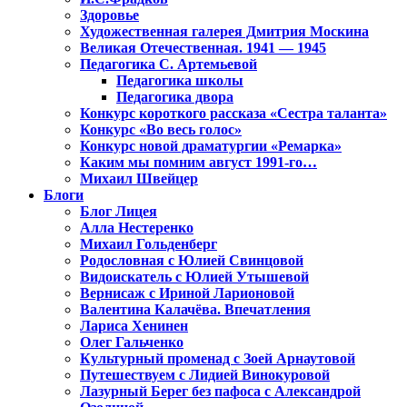
Здоровье
Художественная галерея Дмитрия Москина
Великая Отечественная. 1941 — 1945
Педагогика С. Артемьевой
Педагогика школы
Педагогика двора
Конкурс короткого рассказа «Сестра таланта»
Конкурс «Во весь голос»
Конкурс новой драматургии «Ремарка»
Каким мы помним август 1991-го…
Михаил Швейцер
Блоги
Блог Лицея
Алла Нестеренко
Михаил Гольденберг
Родословная с Юлией Свинцовой
Видоискатель с Юлией Утышевой
Вернисаж с Ириной Ларионовой
Валентина Калачёва. Впечатления
Лариса Хенинен
Олег Гальченко
Культурный променад с Зоей Арнаутовой
Путешествуем с Лидией Винокуровой
Лазурный Берег без пафоса с Александрой