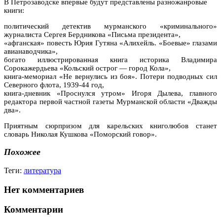
В Петрозаводске впервые будут представлены разножанровые
книги:
политический детектив мурманского «криминального»
журналиста Сергея Бердникова «Письма президента»,
«афганская» повесть Юрия Гутяна «Алихейль. «Боевые» глазами
авианаводчика»,
богато иллюстрированная книга историка Владимира
Сорокажердьева «Кольский острог — город Кола»,
книга-мемориал «Не вернулись из боя». Потери подводных сил
Северного флота, 1939-44 год,
книга-дневник «Проснулся утром» Игоря Дылева, главного
редактора первой частной газеты Мурманской области «Дважды
два».
Приятным сюрпризом для карельских книголюбов станет
словарь Николая Кушкова «Поморский говор».
Похожее
Теги:
литература
Нет комментариев
Комментарии