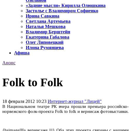
Озолиной
«Задние мысли» Кирилла Олюшкина
Застолье с Владимиром Софиенко
Ирина Савкина
Светлана Артемьева
Наталья Мешкова
Владимир Берштейн
Екатерина Габалова
Олег Липовецкий
Илона Румянцева
Афиша
Анонс
Folk to Folk
18 февраля 2012 10:23
Интернет-журнал "Лицей"
В Национальном театре РК вчера прошли премьера
российско-
норвежского фолк-проекта
Folk
to
folk
и вернисаж фотовыставки.
{hsimage|На вернисаже ||||} Оба этих проекта связаны с нашими