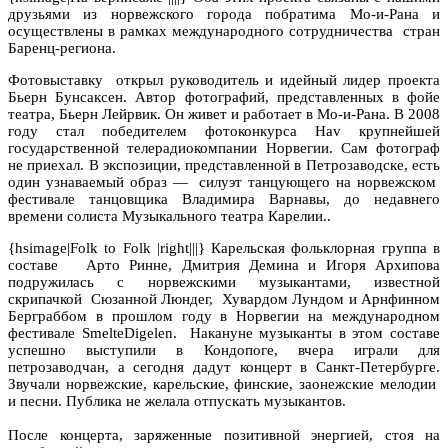
друзьями из норвежского города побратима Мо-и-Рана и
осуществлены в рамках международного сотрудничества
стран
Баренц-региона.
Фотовыставку
открыл руководитель и идейный лидер проекта
Бьерн Бунсаксен. Автор фотографий, представленных в фойе
театра, Бьерн Лейрвик. Он живет и работает в Мо-и-Рана. В 2008
году стал победителем фотоконкурса
Hav
крупнейшей
государственной телерадиокомпании Норвегии. Сам фотограф
не приехал. В экспозиции, представленной в Петрозаводске, есть
один узнаваемый образ — силуэт танцующего на норвежском
фестивале танцовщика Владимира Варнавы, до недавнего
времени солиста Музыкального театра Карелии..
{hsimage|Folk to Folk |right|||} Карельская фольклорная группа в
составе
Арто Ринне, Дмитрия Демина и Игоря Архипова
подружилась с норвежскими музыкантами, известной
скрипачкой
Сюзанной Люндег,
Хувардом Лундом и Арнфинном
Берграббом в прошлом году в Норвегии на международном
фестивале
SmelteDigelen
.
Накануне
музыканты в этом составе
успешно выступили в Кондопоге, вчера играли для
петрозаводчан, а сегодня дадут концерт в Санкт-Петербурге.
Звучали норвежские, карельские, финские, заонежские мелодии
и песни. Публика не желала отпускать музыкантов.
После концерта, заряженные позитивной энергией, стоя на