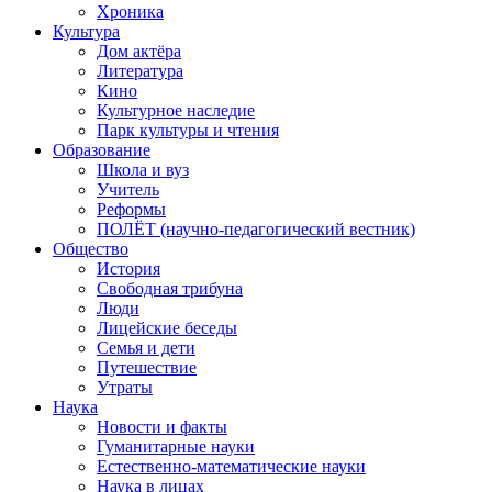
Хроника
Культура
Дом актёра
Литература
Кино
Культурное наследие
Парк культуры и чтения
Образование
Школа и вуз
Учитель
Реформы
ПОЛЁТ (научно-педагогический вестник)
Общество
История
Свободная трибуна
Люди
Лицейские беседы
Семья и дети
Путешествие
Утраты
Наука
Новости и факты
Гуманитарные науки
Естественно-математические науки
Наука в лицах