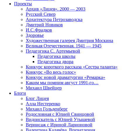
Проекты
Архив «Лицея». 2000 — 2003
Русский Север
Архитектура Петрозаводска
Дмитрий Новиков
И.С.Фрадков
Здоровье
Художественная галерея Дмитрия Москина
Великая Отечественная. 1941 — 1945
Педагогика С. Артемьевой
Педагогика школы
Педагогика двора
Конкурс короткого рассказа «Сестра таланта»
Конкурс «Во весь голос»
Конкурс новой драматургии «Ремарка»
Каким мы помним август 1991-го…
Михаил Швейцер
Блоги
Блог Лицея
Алла Нестеренко
Михаил Гольденберг
Родословная с Юлией Свинцовой
Видоискатель с Юлией Утышевой
Вернисаж с Ириной Ларионовой
Валентина Калачёва. Впечатления