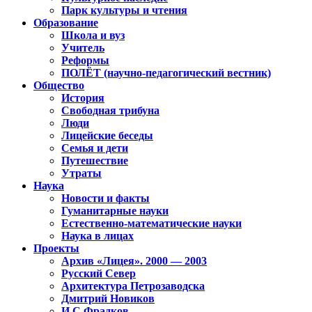
Парк культуры и чтения
Образование
Школа и вуз
Учитель
Реформы
ПОЛЁТ (научно-педагогический вестник)
Общество
История
Свободная трибуна
Люди
Лицейские беседы
Семья и дети
Путешествие
Утраты
Наука
Новости и факты
Гуманитарные науки
Естественно-математические науки
Наука в лицах
Проекты
Архив «Лицея». 2000 — 2003
Русский Север
Архитектура Петрозаводска
Дмитрий Новиков
И.С.Фрадков