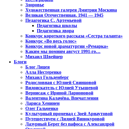
Здоровье
Художественная галерея Дмитрия Москина
Великая Отечественная. 1941 — 1945
Педагогика С. Артемьевой
Педагогика школы
Педагогика двора
Конкурс короткого рассказа «Сестра таланта»
Конкурс «Во весь голос»
Конкурс новой драматургии «Ремарка»
Каким мы помним август 1991-го…
Михаил Швейцер
Блоги
Блог Лицея
Алла Нестеренко
Михаил Гольденберг
Родословная с Юлией Свинцовой
Видоискатель с Юлией Утышевой
Вернисаж с Ириной Ларионовой
Валентина Калачёва. Впечатления
Лариса Хенинен
Олег Гальченко
Культурный променад с Зоей Арнаутовой
Путешествуем с Лидией Винокуровой
Лазурный Берег без пафоса с Александрой