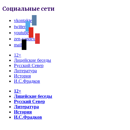
Социальные сети
vkontakte
twitter
youtube
zen-yandex
mail
12+
Лицейские беседы
Русский Север
Литература
История
И.С.Фрадков
12+
Лицейские беседы
Русский Север
Литература
История
И.С.Фрадков