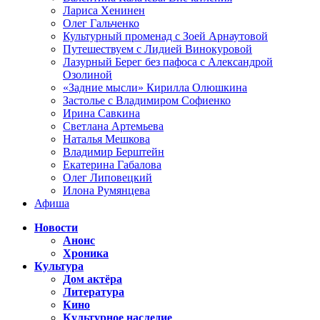
Лариса Хенинен
Олег Гальченко
Культурный променад с Зоей Арнаутовой
Путешествуем с Лидией Винокуровой
Лазурный Берег без пафоса с Александрой
Озолиной
«Задние мысли» Кирилла Олюшкина
Застолье с Владимиром Софиенко
Ирина Савкина
Светлана Артемьева
Наталья Мешкова
Владимир Берштейн
Екатерина Габалова
Олег Липовецкий
Илона Румянцева
Афиша
Новости
Анонс
Хроника
Культура
Дом актёра
Литература
Кино
Культурное наследие