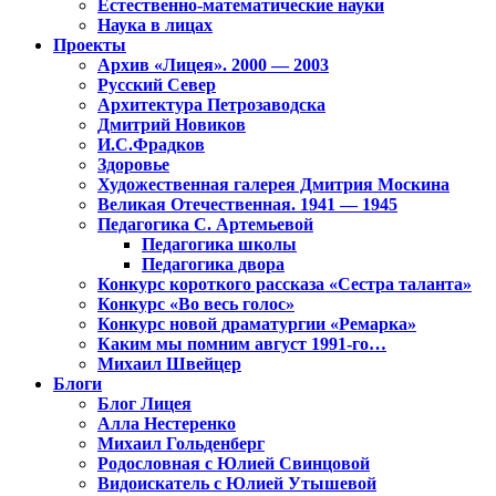
Естественно-математические науки
Наука в лицах
Проекты
Архив «Лицея». 2000 — 2003
Русский Север
Архитектура Петрозаводска
Дмитрий Новиков
И.С.Фрадков
Здоровье
Художественная галерея Дмитрия Москина
Великая Отечественная. 1941 — 1945
Педагогика С. Артемьевой
Педагогика школы
Педагогика двора
Конкурс короткого рассказа «Сестра таланта»
Конкурс «Во весь голос»
Конкурс новой драматургии «Ремарка»
Каким мы помним август 1991-го…
Михаил Швейцер
Блоги
Блог Лицея
Алла Нестеренко
Михаил Гольденберг
Родословная с Юлией Свинцовой
Видоискатель с Юлией Утышевой