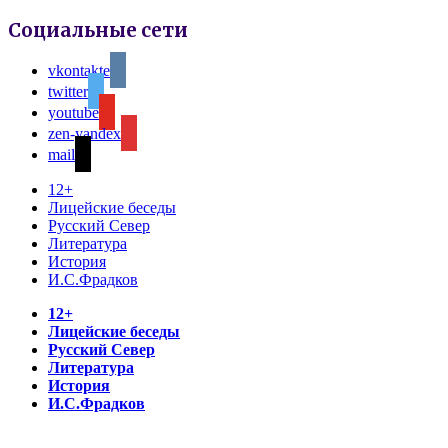
Социальные сети
vkontakte
twitter
youtube
zen-yandex
mail
12+
Лицейские беседы
Русский Север
Литература
История
И.С.Фрадков
12+
Лицейские беседы
Русский Север
Литература
История
И.С.Фрадков