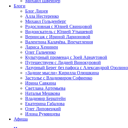
Михаил Швейцер
Блоги
Блог Лицея
Алла Нестеренко
Михаил Гольденберг
Родословная с Юлией Свинцовой
Видоискатель с Юлией Утышевой
Вернисаж с Ириной Ларионовой
Валентина Калачёва. Впечатления
Лариса Хенинен
Олег Гальченко
Культурный променад с Зоей Арнаутовой
Путешествуем с Лидией Винокуровой
Лазурный Берег без пафоса с Александрой Озолино
«Задние мысли» Кирилла Олюшкина
Застолье с Владимиром Софиенко
Ирина Савкина
Светлана Артемьева
Наталья Мешкова
Владимир Берштейн
Екатерина Габалова
Олег Липовецкий
Илона Румянцева
Афиша