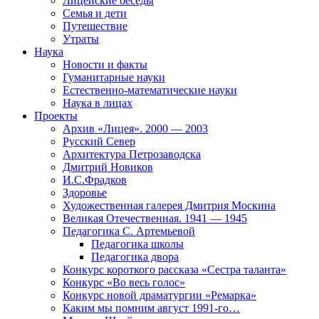
Лицейские беседы
Семья и дети
Путешествие
Утраты
Наука
Новости и факты
Гуманитарные науки
Естественно-математические науки
Наука в лицах
Проекты
Архив «Лицея». 2000 — 2003
Русский Север
Архитектура Петрозаводска
Дмитрий Новиков
И.С.Фрадков
Здоровье
Художественная галерея Дмитрия Москина
Великая Отечественная. 1941 — 1945
Педагогика С. Артемьевой
Педагогика школы
Педагогика двора
Конкурс короткого рассказа «Сестра таланта»
Конкурс «Во весь голос»
Конкурс новой драматургии «Ремарка»
Каким мы помним август 1991-го…