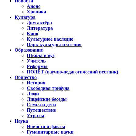
Новости
Анонс
Хроника
Культура
Дом актёра
Литература
Кино
Культурное наследие
Парк культуры и чтения
Образование
Школа и вуз
Учитель
Реформы
ПОЛЁТ (научно-педагогический вестник)
Общество
История
Свободная трибуна
Люди
Лицейские беседы
Семья и дети
Путешествие
Утраты
Наука
Новости и факты
Гуманитарные науки