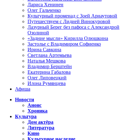
Лариса Хенинен
Олег Гальченко
Культурный променад с Зоей Арнаутовой
Путешествуем с Лидией Винокуровой
Лазурный Берег без пафоса с Александрой
Озолиной
«Задние мысли» Кирилла Олюшкина
Застолье с Владимиром Софиенко
Ирина Савкина
Светлана Артемьева
Наталья Мешкова
Владимир Берштейн
Екатерина Габалова
Олег Липовецкий
Илона Румянцева
Афиша
Новости
Анонс
Хроника
Культура
Дом актёра
Литература
Кино
Культурное наследие