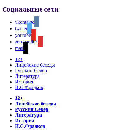
Социальные сети
vkontakte
twitter
youtube
zen-yandex
mail
12+
Лицейские беседы
Русский Север
Литература
История
И.С.Фрадков
12+
Лицейские беседы
Русский Север
Литература
История
И.С.Фрадков