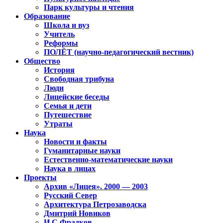
Парк культуры и чтения
Образование
Школа и вуз
Учитель
Реформы
ПОЛЁТ (научно-педагогический вестник)
Общество
История
Свободная трибуна
Люди
Лицейские беседы
Семья и дети
Путешествие
Утраты
Наука
Новости и факты
Гуманитарные науки
Естественно-математические науки
Наука в лицах
Проекты
Архив «Лицея». 2000 — 2003
Русский Север
Архитектура Петрозаводска
Дмитрий Новиков
И.С.Фрадков