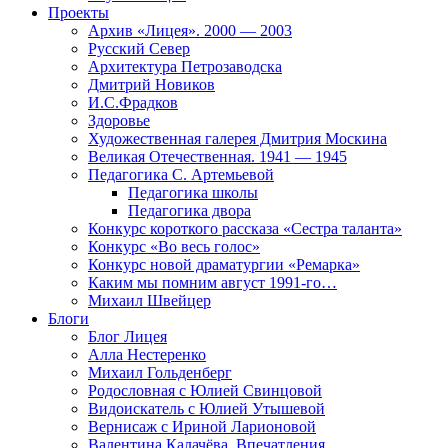
Проекты
Архив «Лицея». 2000 — 2003
Русский Север
Архитектура Петрозаводска
Дмитрий Новиков
И.С.Фрадков
Здоровье
Художественная галерея Дмитрия Москина
Великая Отечественная. 1941 — 1945
Педагогика С. Артемьевой
Педагогика школы
Педагогика двора
Конкурс короткого рассказа «Сестра таланта»
Конкурс «Во весь голос»
Конкурс новой драматургии «Ремарка»
Каким мы помним август 1991-го…
Михаил Швейцер
Блоги
Блог Лицея
Алла Нестеренко
Михаил Гольденберг
Родословная с Юлией Свинцовой
Видоискатель с Юлией Утышевой
Вернисаж с Ириной Ларионовой
Валентина Калачёва. Впечатления