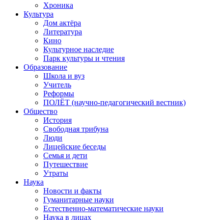
Хроника
Культура
Дом актёра
Литература
Кино
Культурное наследие
Парк культуры и чтения
Образование
Школа и вуз
Учитель
Реформы
ПОЛЁТ (научно-педагогический вестник)
Общество
История
Свободная трибуна
Люди
Лицейские беседы
Семья и дети
Путешествие
Утраты
Наука
Новости и факты
Гуманитарные науки
Естественно-математические науки
Наука в лицах