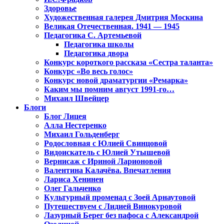
Здоровье
Художественная галерея Дмитрия Москина
Великая Отечественная. 1941 — 1945
Педагогика С. Артемьевой
Педагогика школы
Педагогика двора
Конкурс короткого рассказа «Сестра таланта»
Конкурс «Во весь голос»
Конкурс новой драматургии «Ремарка»
Каким мы помним август 1991-го…
Михаил Швейцер
Блоги
Блог Лицея
Алла Нестеренко
Михаил Гольденберг
Родословная с Юлией Свинцовой
Видоискатель с Юлией Утышевой
Вернисаж с Ириной Ларионовой
Валентина Калачёва. Впечатления
Лариса Хенинен
Олег Гальченко
Культурный променад с Зоей Арнаутовой
Путешествуем с Лидией Винокуровой
Лазурный Берег без пафоса с Александрой