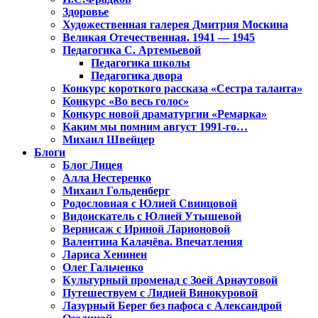
Здоровье
Художественная галерея Дмитрия Москина
Великая Отечественная. 1941 — 1945
Педагогика С. Артемьевой
Педагогика школы
Педагогика двора
Конкурс короткого рассказа «Сестра таланта»
Конкурс «Во весь голос»
Конкурс новой драматургии «Ремарка»
Каким мы помним август 1991-го…
Михаил Швейцер
Блоги
Блог Лицея
Алла Нестеренко
Михаил Гольденберг
Родословная с Юлией Свинцовой
Видоискатель с Юлией Утышевой
Вернисаж с Ириной Ларионовой
Валентина Калачёва. Впечатления
Лариса Хенинен
Олег Гальченко
Культурный променад с Зоей Арнаутовой
Путешествуем с Лидией Винокуровой
Лазурный Берег без пафоса с Александрой