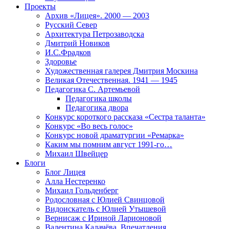
Проекты
Архив «Лицея». 2000 — 2003
Русский Север
Архитектура Петрозаводска
Дмитрий Новиков
И.С.Фрадков
Здоровье
Художественная галерея Дмитрия Москина
Великая Отечественная. 1941 — 1945
Педагогика С. Артемьевой
Педагогика школы
Педагогика двора
Конкурс короткого рассказа «Сестра таланта»
Конкурс «Во весь голос»
Конкурс новой драматургии «Ремарка»
Каким мы помним август 1991-го…
Михаил Швейцер
Блоги
Блог Лицея
Алла Нестеренко
Михаил Гольденберг
Родословная с Юлией Свинцовой
Видоискатель с Юлией Утышевой
Вернисаж с Ириной Ларионовой
Валентина Калачёва. Впечатления