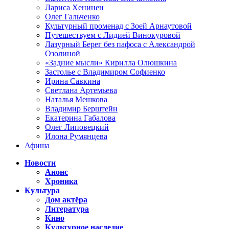
Лариса Хенинен
Олег Гальченко
Культурный променад с Зоей Арнаутовой
Путешествуем с Лидией Винокуровой
Лазурный Берег без пафоса с Александрой
Озолиной
«Задние мысли» Кирилла Олюшкина
Застолье с Владимиром Софиенко
Ирина Савкина
Светлана Артемьева
Наталья Мешкова
Владимир Берштейн
Екатерина Габалова
Олег Липовецкий
Илона Румянцева
Афиша
Новости
Анонс
Хроника
Культура
Дом актёра
Литература
Кино
Культурное наследие