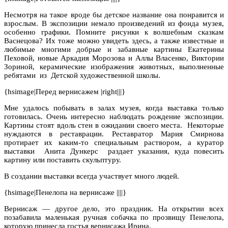
Несмотря на такое вроде бы детское название она понравится и
взрослым. В экспозиции немало произведений из фонда музея,
особенно графики. Помните рисунки к волшебным сказкам
Васнецова? Их тоже можно увидеть здесь, а также известные и
любимые многими добрые и забавные картины Екатерины
Пеховой, новые Аркадия Морозова и Аллы Власенко, Виктории
Зориной, керамические изображения животных, выполненные
ребятами
из
Детской художественной школы.
{hsimage|Перед вернисажем |right|||}
Мне удалось побывать в залах музея, когда выставка только
готовилась. Очень интересно наблюдать рождение экспозиции.
Картины стоят вдоль стен в ожидании своего места.
Некоторые
нуждаются в реставрации. Реставратор Мария Смирнова
протирает их каким-то специальным раствором, а куратор
выставки
Анита Дункерс
раздает указания, куда повесить
картину или поставить скульптуру.
В создании выставки всегда участвует много людей.
{hsimage|Пенелопа на вернисаже ||||}
Вернисаж — другое дело, это праздник. На открытии всех
позабавила маленькая ручная собачка по прозвищу Пенелопа,
которую принесла гостья вернисажа Ирина.