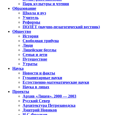
Парк культуры и чтения
Образование
Школа и вуз
Учитель
Реформы
ПОЛЁТ (научно-педагогический вестник)
Общество
История
Свободная трибуна
Люди
Лицейские беседы
Семья и дети
Путешествие
Утраты
Наука
Новости и факты
Гуманитарные науки
Естественно-математические науки
Наука в лицах
Проекты
Архив «Лицея». 2000 — 2003
Русский Север
Архитектура Петрозаводска
Дмитрий Новиков
И.С.Фрадков