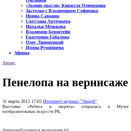
Озолиной
«Задние мысли» Кирилла Олюшкина
Застолье с Владимиром Софиенко
Ирина Савкина
Светлана Артемьева
Наталья Мешкова
Владимир Берштейн
Екатерина Габалова
Олег Липовецкий
Илона Румянцева
Афиша
Анонс
Пенелопа на вернисаже
31 марта 2012 17:02
Интернет-журнал "Лицей"
Выставка «Ребята и зверята» открылась в Музее
изобразительных искусств РК.
{hsimage|Готовится экспозиция ||||}