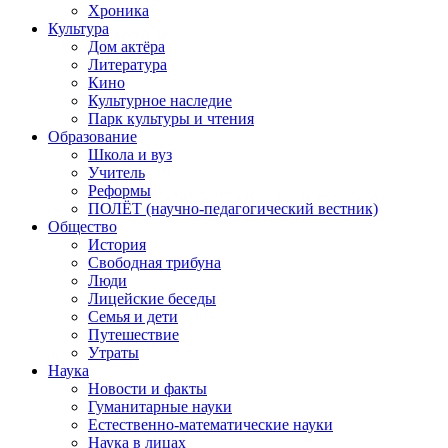
Хроника
Культура
Дом актёра
Литература
Кино
Культурное наследие
Парк культуры и чтения
Образование
Школа и вуз
Учитель
Реформы
ПОЛЁТ (научно-педагогический вестник)
Общество
История
Свободная трибуна
Люди
Лицейские беседы
Семья и дети
Путешествие
Утраты
Наука
Новости и факты
Гуманитарные науки
Естественно-математические науки
Наука в лицах