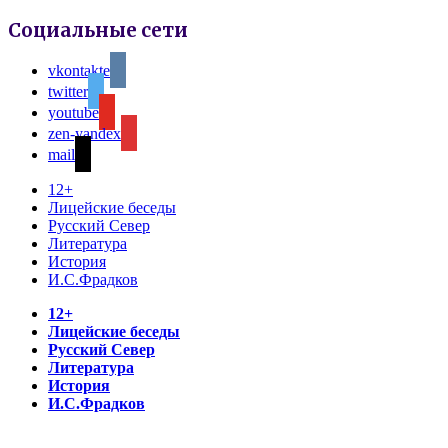
Социальные сети
vkontakte
twitter
youtube
zen-yandex
mail
12+
Лицейские беседы
Русский Север
Литература
История
И.С.Фрадков
12+
Лицейские беседы
Русский Север
Литература
История
И.С.Фрадков