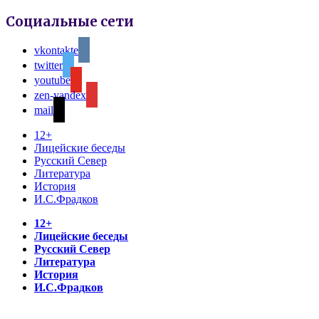
Социальные сети
vkontakte
twitter
youtube
zen-yandex
mail
12+
Лицейские беседы
Русский Север
Литература
История
И.С.Фрадков
12+
Лицейские беседы
Русский Север
Литература
История
И.С.Фрадков