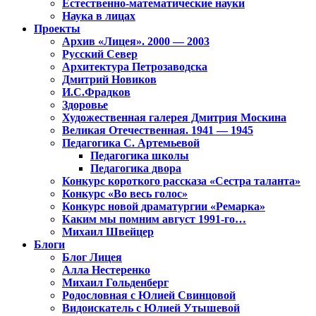
Естественно-математические науки
Наука в лицах
Проекты
Архив «Лицея». 2000 — 2003
Русский Север
Архитектура Петрозаводска
Дмитрий Новиков
И.С.Фрадков
Здоровье
Художественная галерея Дмитрия Москина
Великая Отечественная. 1941 — 1945
Педагогика С. Артемьевой
Педагогика школы
Педагогика двора
Конкурс короткого рассказа «Сестра таланта»
Конкурс «Во весь голос»
Конкурс новой драматургии «Ремарка»
Каким мы помним август 1991-го…
Михаил Швейцер
Блоги
Блог Лицея
Алла Нестеренко
Михаил Гольденберг
Родословная с Юлией Свинцовой
Видоискатель с Юлией Утышевой