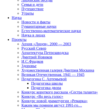
Лицейские беседы
Семья и дети
Путешествие
Утраты
Наука
Новости и факты
Гуманитарные науки
Естественно-математические науки
Наука в лицах
Проекты
Архив «Лицея». 2000 — 2003
Русский Север
Архитектура Петрозаводска
Дмитрий Новиков
И.С.Фрадков
Здоровье
Художественная галерея Дмитрия Москина
Великая Отечественная. 1941 — 1945
Педагогика С. Артемьевой
Педагогика школы
Педагогика двора
Конкурс короткого рассказа «Сестра таланта»
Конкурс «Во весь голос»
Конкурс новой драматургии «Ремарка»
Каким мы помним август 1991-го…