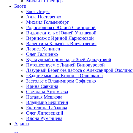
Михаил Швейцер
Блоги
Блог Лицея
Алла Нестеренко
Михаил Гольденберг
Родословная с Юлией Свинцовой
Видоискатель с Юлией Утышевой
Вернисаж с Ириной Ларионовой
Валентина Калачёва. Впечатления
Лариса Хенинен
Олег Гальченко
Культурный променад с Зоей Арнаутовой
Путешествуем с Лидией Винокуровой
Лазурный Берег без пафоса с Александрой Озолино
«Задние мысли» Кирилла Олюшкина
Застолье с Владимиром Софиенко
Ирина Савкина
Светлана Артемьева
Наталья Мешкова
Владимир Берштейн
Екатерина Габалова
Олег Липовецкий
Илона Румянцева
Афиша