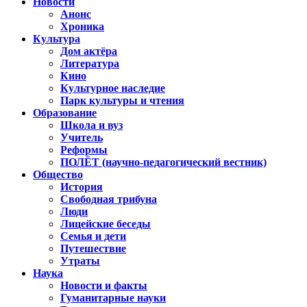
Новости
Анонс
Хроника
Культура
Дом актёра
Литература
Кино
Культурное наследие
Парк культуры и чтения
Образование
Школа и вуз
Учитель
Реформы
ПОЛЁТ (научно-педагогический вестник)
Общество
История
Свободная трибуна
Люди
Лицейские беседы
Семья и дети
Путешествие
Утраты
Наука
Новости и факты
Гуманитарные науки