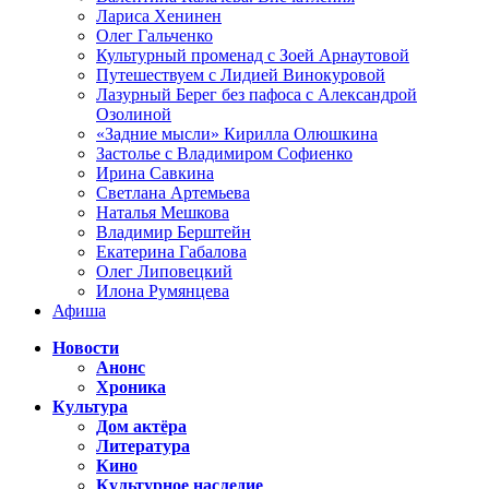
Лариса Хенинен
Олег Гальченко
Культурный променад с Зоей Арнаутовой
Путешествуем с Лидией Винокуровой
Лазурный Берег без пафоса с Александрой
Озолиной
«Задние мысли» Кирилла Олюшкина
Застолье с Владимиром Софиенко
Ирина Савкина
Светлана Артемьева
Наталья Мешкова
Владимир Берштейн
Екатерина Габалова
Олег Липовецкий
Илона Румянцева
Афиша
Новости
Анонс
Хроника
Культура
Дом актёра
Литература
Кино
Культурное наследие