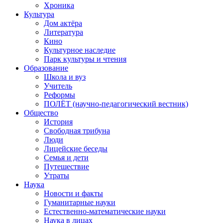
Хроника
Культура
Дом актёра
Литература
Кино
Культурное наследие
Парк культуры и чтения
Образование
Школа и вуз
Учитель
Реформы
ПОЛЁТ (научно-педагогический вестник)
Общество
История
Свободная трибуна
Люди
Лицейские беседы
Семья и дети
Путешествие
Утраты
Наука
Новости и факты
Гуманитарные науки
Естественно-математические науки
Наука в лицах