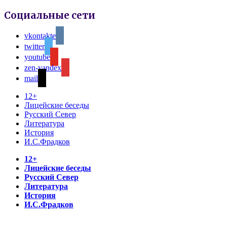
Социальные сети
vkontakte
twitter
youtube
zen-yandex
mail
12+
Лицейские беседы
Русский Север
Литература
История
И.С.Фрадков
12+
Лицейские беседы
Русский Север
Литература
История
И.С.Фрадков