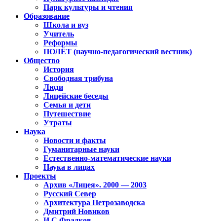
Парк культуры и чтения
Образование
Школа и вуз
Учитель
Реформы
ПОЛЁТ (научно-педагогический вестник)
Общество
История
Свободная трибуна
Люди
Лицейские беседы
Семья и дети
Путешествие
Утраты
Наука
Новости и факты
Гуманитарные науки
Естественно-математические науки
Наука в лицах
Проекты
Архив «Лицея». 2000 — 2003
Русский Север
Архитектура Петрозаводска
Дмитрий Новиков
И.С.Фрадков