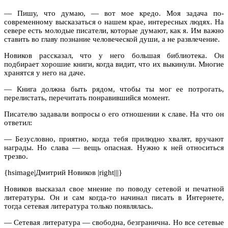
— Пишу, что думаю, — вот мое кредо. Моя задача по-
современному высказаться о нашем крае, интересных людях. На
севере есть молодые писатели, которые думают, как я. Им важно
ставить во главу познание человеческой души, а не развлечение.
Новиков рассказал, что у него большая библиотека. Он
подбирает хорошие книги, когда видит, что их выкинули. Многие
хранятся у него на даче.
— Книга должна быть рядом, чтобы ты мог ее потрогать,
перелистать, перечитать понравившийся момент.
Писателю задавали вопросы о его отношении к славе. На что он
ответил:
— Безусловно, приятно, когда тебя прилюдно хвалят, вручают
награды. Но слава — вещь опасная. Нужно к ней относиться
трезво.
{hsimage|Дмитрий Новиков |right|||}
Новиков высказал свое мнение по поводу сетевой и печатной
литературы. Он и сам когда-то начинал писать в Интернете,
тогда сетевая литература только появлялась.
— Сетевая литература — свободна, безгранична. Но все сетевые