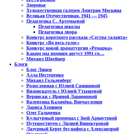
Здоровье
Художественная галерея Дмитрия Москина
Великая Отечественная. 1941 — 1945
Педагогика С. Артемьевой
Педагогика школы
Педагогика двора
Конкурс короткого рассказа «Сестра таланта»
Конкурс «Во весь голос»
Конкурс новой драматургии «Ремарка»
Каким мы помним август 1991-го…
Михаил Швейцер
Блоги
Блог Лицея
Алла Нестеренко
Михаил Гольденберг
Родословная с Юлией Свинцовой
Видоискатель с Юлией Утышевой
Вернисаж с Ириной Ларионовой
Валентина Калачёва. Впечатления
Лариса Хенинен
Олег Гальченко
Культурный променад с Зоей Арнаутовой
Путешествуем с Лидией Винокуровой
Лазурный Берег без пафоса с Александрой