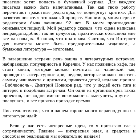
писатели хотят попасть в бумажный журнал. Для каждого
писателя важно быть напечатанным. Так как твою работу
перечитают грамотные редакторы, ее подвергнут критике. Для
развития писателя это важный процесс. Например, моим первым
редактором была женщина 92 лет. В моем произведении
описывался поцелуй. Мой редактор сказала, что сцена написана
неправдоподобно, так не целуются, практически объяснила мне
все на пальцах. Я понял, что она права. Считаю, что Интернет
для писателя может быть предварительным изданием, а
бумажная литература — итоговым.
В завершение встречи речь зашла о литературных встречах,
набирающих популярность в Карелии. У нас появились кафе, где
стоят книги, которые можно почитать за чашечкой чая,
проводятся литературные дни, недели, которые можно посетить
самому или вместе с друзьями, привести детей, недавно прошла
«Библионочь». Дмитрий Новиков рад, что у людей есть тяга и
интерес к подобным встречам. Он один из организаторов таких
проектов, где «одни имеют возможность выступить, другие —
послушать, и все приятно проводят время».
Писатель отметил, что в нашем городе много неравнодушных к
литературе идей:
— Если у вас есть интересные идеи, то я призываю вас к
сотрудничеству. Главное — интересная идея, а средства и
способы ее реализации мы обязательно найдем!