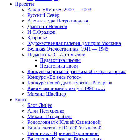
Проекты
Архив «Лицея». 2000 — 2003
Русский Север
Архитектура Петрозаводска
Дмитрий Новиков
И.С.Фрадков
Здоровье
Художественная галерея Дмитрия Москина
Великая Отечественная. 1941 — 1945
Педагогика С. Артемьевой
Педагогика школы
Педагогика двора
Конкурс короткого рассказа «Сестра таланта»
Конкурс «Во весь голос»
Конкурс новой драматургии «Ремарка»
Каким мы помним август 1991-го…
Михаил Швейцер
Блоги
Блог Лицея
Алла Нестеренко
Михаил Гольденберг
Родословная с Юлией Свинцовой
Видоискатель с Юлией Утышевой
Вернисаж с Ириной Ларионовой
Валентина Калачёва. Впечатления