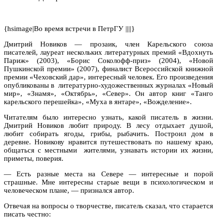
{hsimage|Во время встречи в ПетрГУ ||||}
Дмитрий Новиков — прозаик, член Карельского союза
писателей, лауреат нескольких литературных премий «Вдохнуть
Париж» (2003), «Борис Соколофф-приз» (2004), «Новой
Пушкинской премии» (2007), финалист Всероссийской книжной
премии «Чеховский дар», интересный человек. Его произведения
опубликованы в
литературно-художественных журналах «Новый
мир», «Знамя», «Октябрь», «Север». Он автор книг «Танго
карельского перешейка», «Муха в янтаре», «Вожделение».
Читателям было интересно узнать, какой писатель в жизни.
Дмитрий Новиков любит природу. В лесу отдыхает душой,
любит собирать ягоды, грибы, рыбачить. Построил дом в
деревне. Новикову нравится путешествовать по нашему краю,
общаться с местными
жителями, узнавать истории их жизни,
приметы, поверия.
— Есть разные места на Севере — интересные и порой
страшные. Мне интересны старые вещи в психологическом и
человеческом плане, — признался автор.
Отвечая на вопросы о творчестве, писатель сказал, что старается
писать честно: