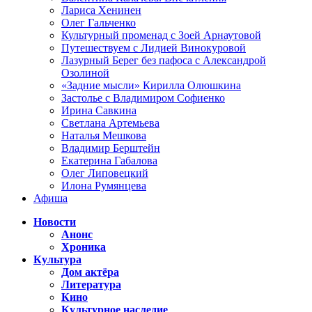
Лариса Хенинен
Олег Гальченко
Культурный променад с Зоей Арнаутовой
Путешествуем с Лидией Винокуровой
Лазурный Берег без пафоса с Александрой
Озолиной
«Задние мысли» Кирилла Олюшкина
Застолье с Владимиром Софиенко
Ирина Савкина
Светлана Артемьева
Наталья Мешкова
Владимир Берштейн
Екатерина Габалова
Олег Липовецкий
Илона Румянцева
Афиша
Новости
Анонс
Хроника
Культура
Дом актёра
Литература
Кино
Культурное наследие