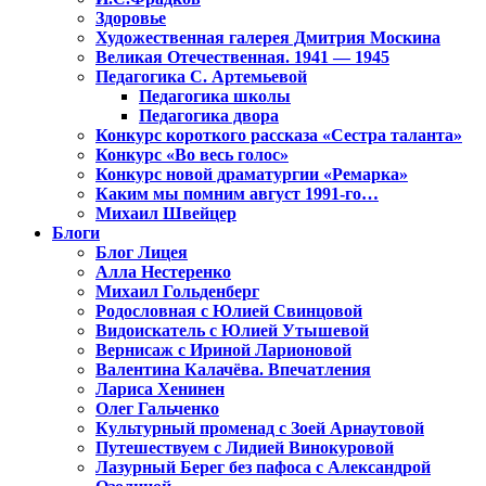
Здоровье
Художественная галерея Дмитрия Москина
Великая Отечественная. 1941 — 1945
Педагогика С. Артемьевой
Педагогика школы
Педагогика двора
Конкурс короткого рассказа «Сестра таланта»
Конкурс «Во весь голос»
Конкурс новой драматургии «Ремарка»
Каким мы помним август 1991-го…
Михаил Швейцер
Блоги
Блог Лицея
Алла Нестеренко
Михаил Гольденберг
Родословная с Юлией Свинцовой
Видоискатель с Юлией Утышевой
Вернисаж с Ириной Ларионовой
Валентина Калачёва. Впечатления
Лариса Хенинен
Олег Гальченко
Культурный променад с Зоей Арнаутовой
Путешествуем с Лидией Винокуровой
Лазурный Берег без пафоса с Александрой