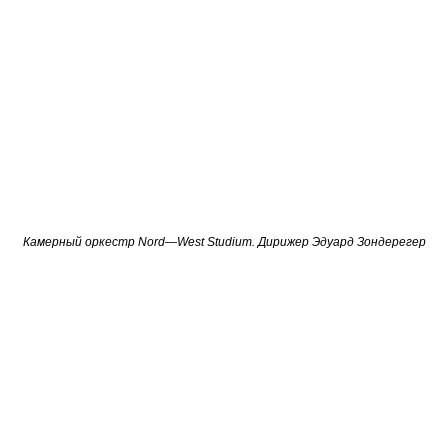
Камерный оркестр
Nord
—
West Studium. Д
ирижер Эдуард Зондерегер