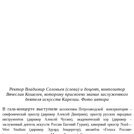
Ректор Владимир Соловьев (слева) и доцент, композитор
Вячеслав Кошелев, которому присвоено звание заслуженного
деятеля искусств Карелии. Фото автора
В гала-концерте выступили
коллективы Петрозаводской консерватории –
симфонический оркестр (дирижер Алексей Дмитриев), оркестр русских народных
инструментов (дирижер Алексей Чугаев), академический хор (дирижер –
заслуженный деятель искусств России Евгений Гурьев), камерный оркестр
Nord
—
West Studium
(дирижер Эдуард Зондерегер), ансамбль «Голоса России»