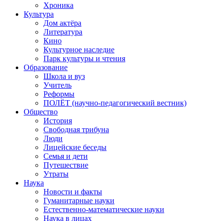
Хроника
Культура
Дом актёра
Литература
Кино
Культурное наследие
Парк культуры и чтения
Образование
Школа и вуз
Учитель
Реформы
ПОЛЁТ (научно-педагогический вестник)
Общество
История
Свободная трибуна
Люди
Лицейские беседы
Семья и дети
Путешествие
Утраты
Наука
Новости и факты
Гуманитарные науки
Естественно-математические науки
Наука в лицах