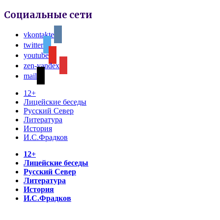
Социальные сети
vkontakte
twitter
youtube
zen-yandex
mail
12+
Лицейские беседы
Русский Север
Литература
История
И.С.Фрадков
12+
Лицейские беседы
Русский Север
Литература
История
И.С.Фрадков