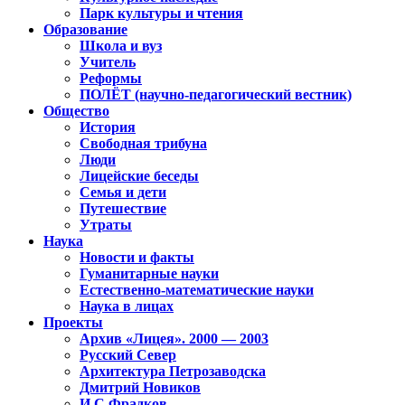
Парк культуры и чтения
Образование
Школа и вуз
Учитель
Реформы
ПОЛЁТ (научно-педагогический вестник)
Общество
История
Свободная трибуна
Люди
Лицейские беседы
Семья и дети
Путешествие
Утраты
Наука
Новости и факты
Гуманитарные науки
Естественно-математические науки
Наука в лицах
Проекты
Архив «Лицея». 2000 — 2003
Русский Север
Архитектура Петрозаводска
Дмитрий Новиков
И.С.Фрадков