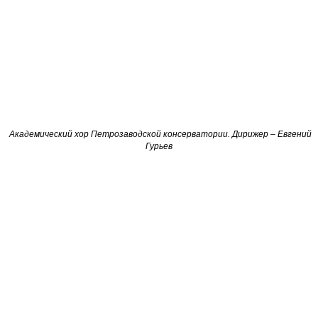
А
кадемический хор
Петрозаводской консерватории
. Дирижер – Евгений
Гурьев