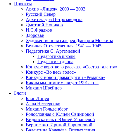
Проекты
Архив «Лицея». 2000 — 2003
Русский Север
Архитектура Петрозаводска
Дмитрий Новиков
И.С.Фрадков
Здоровье
Художественная галерея Дмитрия Москина
Великая Отечественная. 1941 — 1945
Педагогика С. Артемьевой
Педагогика школы
Педагогика двора
Конкурс короткого рассказа «Сестра таланта»
Конкурс «Во весь голос»
Конкурс новой драматургии «Ремарка»
Каким мы помним август 1991-го…
Михаил Швейцер
Блоги
Блог Лицея
Алла Нестеренко
Михаил Гольденберг
Родословная с Юлией Свинцовой
Видоискатель с Юлией Утышевой
Вернисаж с Ириной Ларионовой
Валентина Калачёва. Впечатления