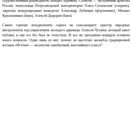
(художественный руководитель Михаил Зуденков). Cолисты — заслуженная артистка
России, выпускница Петрозаводской консерватории Ольга Сосновская (сопрано),
лауреаты международных конкурсов Александр Лубянцев (фортепиано), Михаил
Красильников (баян), Алексей Дедюрин (баян).
Самые горячие аплодисменты сорвал на гала-концерте оркестр народных
инструментов под управлением молодого дирижера Алексея Чугаева, который завел
публику и
она его
без биса не отпустила. И все же программа концерта оставила
много вопросов. Один лишь из них: почему не выступил ансамбль традиционной
музыки «Истоки» — коллектив самобытный, высочайшего класса?