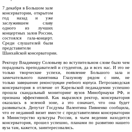
7 декабря в Большом зале
консерватории, открытом
год назад и уже
заслужившем славу
одного из лучших
концертных залов России,
состоялся гала-концерт.
Среди слушателей были
представители
Шанхайской консерватории.
Ректору Владимиру Соловьеву во вступительном слове было чем
порадовать преподавателей и студентов, да и всех нас. И это не
только творческие успехи, появление Большого зала и
замечательного памятника Глазунову рядом с ним, не
только з
Петрозаводская
авершение реконструкции учебного корпуса.
консерватория в отличие от Карельской педакадемии успешно
прошла скандальный мониторинг вузов Минобрнауки РФ, и
признана эффективной. Как выразился ректор, консерватория
оказалась в зеленой зоне, а это означает, что она будет
развиваться. Депутат Госдумы Валентина Пивненко сообщила,
что ее недавний визит вместе с представителями консерватории
в Министерство культуры России, в чьем ведении находится
консерватория, прошел успешно, планами по развитию нашего
вуза там, кажется, заинтересовались.