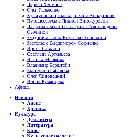
Лариса Хенинен
Олег Гальченко
Культурный променад с Зоей Арнаутовой
Путешествуем с Лидией Винокуровой
Лазурный Берег без пафоса с Александрой
Озолиной
«Задние мысли» Кирилла Олюшкина
Застолье с Владимиром Софиенко
Ирина Савкина
Светлана Артемьева
Наталья Мешкова
Владимир Берштейн
Екатерина Габалова
Олег Липовецкий
Илона Румянцева
Афиша
Новости
Анонс
Хроника
Культура
Дом актёра
Литература
Кино
Культурное наследие