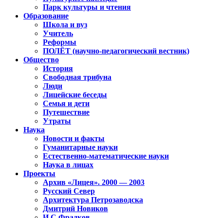
Парк культуры и чтения
Образование
Школа и вуз
Учитель
Реформы
ПОЛЁТ (научно-педагогический вестник)
Общество
История
Свободная трибуна
Люди
Лицейские беседы
Семья и дети
Путешествие
Утраты
Наука
Новости и факты
Гуманитарные науки
Естественно-математические науки
Наука в лицах
Проекты
Архив «Лицея». 2000 — 2003
Русский Север
Архитектура Петрозаводска
Дмитрий Новиков
И.С.Фрадков