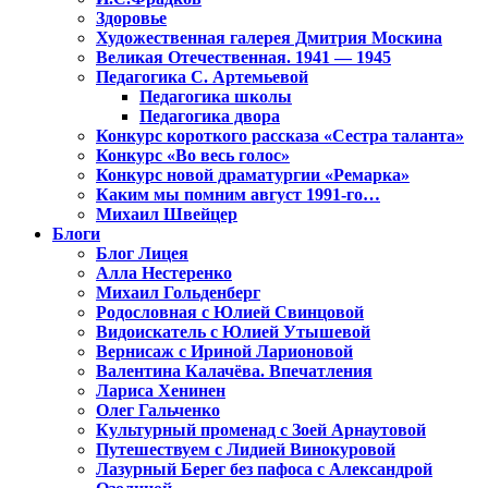
Здоровье
Художественная галерея Дмитрия Москина
Великая Отечественная. 1941 — 1945
Педагогика С. Артемьевой
Педагогика школы
Педагогика двора
Конкурс короткого рассказа «Сестра таланта»
Конкурс «Во весь голос»
Конкурс новой драматургии «Ремарка»
Каким мы помним август 1991-го…
Михаил Швейцер
Блоги
Блог Лицея
Алла Нестеренко
Михаил Гольденберг
Родословная с Юлией Свинцовой
Видоискатель с Юлией Утышевой
Вернисаж с Ириной Ларионовой
Валентина Калачёва. Впечатления
Лариса Хенинен
Олег Гальченко
Культурный променад с Зоей Арнаутовой
Путешествуем с Лидией Винокуровой
Лазурный Берег без пафоса с Александрой