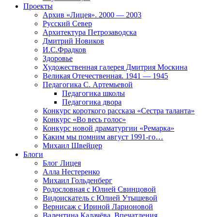
Проекты
Архив «Лицея». 2000 — 2003
Русский Север
Архитектура Петрозаводска
Дмитрий Новиков
И.С.Фрадков
Здоровье
Художественная галерея Дмитрия Москина
Великая Отечественная. 1941 — 1945
Педагогика С. Артемьевой
Педагогика школы
Педагогика двора
Конкурс короткого рассказа «Сестра таланта»
Конкурс «Во весь голос»
Конкурс новой драматургии «Ремарка»
Каким мы помним август 1991-го…
Михаил Швейцер
Блоги
Блог Лицея
Алла Нестеренко
Михаил Гольденберг
Родословная с Юлией Свинцовой
Видоискатель с Юлией Утышевой
Вернисаж с Ириной Ларионовой
Валентина Калачёва. Впечатления