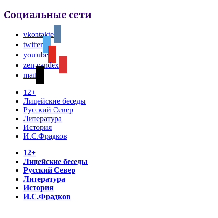
Социальные сети
vkontakte
twitter
youtube
zen-yandex
mail
12+
Лицейские беседы
Русский Север
Литература
История
И.С.Фрадков
12+
Лицейские беседы
Русский Север
Литература
История
И.С.Фрадков