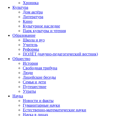
Хроника
Культура
Дом актёра
Литература
Кино
Культурное наследие
Парк культуры и чтения
Образование
Школа и вуз
Учитель
Реформы
ПОЛЁТ (научно-педагогический вестник)
Общество
История
Свободная трибуна
Люди
Лицейские беседы
Семья и дети
Путешествие
Утраты
Наука
Новости и факты
Гуманитарные науки
Естественно-математические науки
Наука в лицах