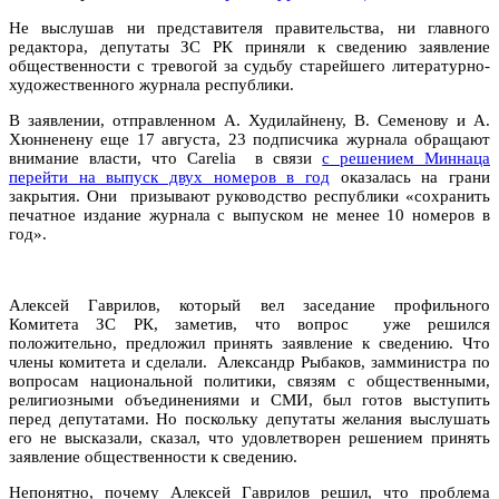
Не выслушав ни представителя правительства, ни главного
редактора, депутаты ЗС РК приняли к сведению заявление
общественности с тревогой за судьбу старейшего литературно-
художественного журнала республики.
В заявлении, отправленном А. Худилайнену, В. Семенову и А.
Хюнненену еще 17 августа, 23 подписчика журнала обращают
внимание власти, что Carelia в связи
с решением Миннаца
перейти на выпуск двух номеров в год
оказалась на грани
закрытия. Они призывают руководство республики «сохранить
печатное издание журнала с выпуском не менее 10 номеров в
год».
Алексей Гаврилов, который вел заседание профильного
Комитета ЗС РК, заметив, что вопрос уже решился
положительно, предложил принять заявление к сведению. Что
члены комитета и сделали. Александр Рыбаков, замминистра по
вопросам национальной политики, связям с общественными,
религиозными объединениями и СМИ, был готов выступить
перед депутатами. Но поскольку депутаты желания выслушать
его не высказали, сказал, что удовлетворен решением принять
заявление общественности к сведению.
Непонятно, почему Алексей Гаврилов решил, что проблема