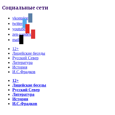
Социальные сети
vkontakte
twitter
youtube
zen-yandex
mail
12+
Лицейские беседы
Русский Север
Литература
История
И.С.Фрадков
12+
Лицейские беседы
Русский Север
Литература
История
И.С.Фрадков