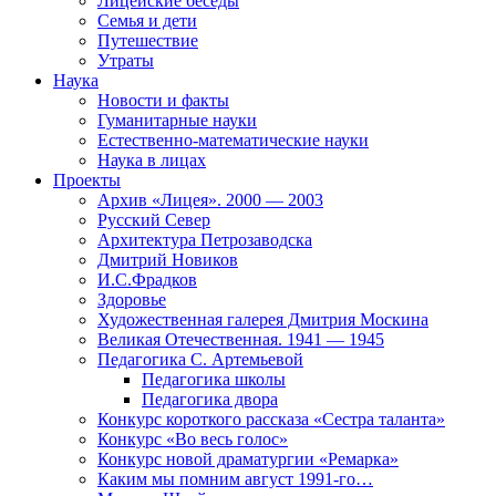
Лицейские беседы
Семья и дети
Путешествие
Утраты
Наука
Новости и факты
Гуманитарные науки
Естественно-математические науки
Наука в лицах
Проекты
Архив «Лицея». 2000 — 2003
Русский Север
Архитектура Петрозаводска
Дмитрий Новиков
И.С.Фрадков
Здоровье
Художественная галерея Дмитрия Москина
Великая Отечественная. 1941 — 1945
Педагогика С. Артемьевой
Педагогика школы
Педагогика двора
Конкурс короткого рассказа «Сестра таланта»
Конкурс «Во весь голос»
Конкурс новой драматургии «Ремарка»
Каким мы помним август 1991-го…