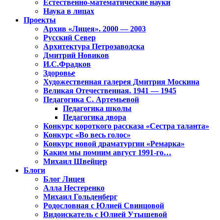
Естественно-математические науки
Наука в лицах
Проекты
Архив «Лицея». 2000 — 2003
Русский Север
Архитектура Петрозаводска
Дмитрий Новиков
И.С.Фрадков
Здоровье
Художественная галерея Дмитрия Москина
Великая Отечественная. 1941 — 1945
Педагогика С. Артемьевой
Педагогика школы
Педагогика двора
Конкурс короткого рассказа «Сестра таланта»
Конкурс «Во весь голос»
Конкурс новой драматургии «Ремарка»
Каким мы помним август 1991-го…
Михаил Швейцер
Блоги
Блог Лицея
Алла Нестеренко
Михаил Гольденберг
Родословная с Юлией Свинцовой
Видоискатель с Юлией Утышевой