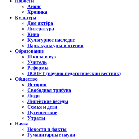
Новости
Анонс
Хроника
Культура
Дом актёра
Литература
Кино
Культурное наследие
Парк культуры и чтения
Образование
Школа и вуз
Учитель
Реформы
ПОЛЁТ (научно-педагогический вестник)
Общество
История
Свободная трибуна
Люди
Лицейские беседы
Семья и дети
Путешествие
Утраты
Наука
Новости и факты
Гуманитарные науки