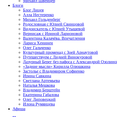
Михаил Швейцер
Блоги
Блог Лицея
Алла Нестеренко
Михаил Гольденберг
Родословная с Юлией Свинцовой
Видоискатель с Юлией Утышевой
Вернисаж с Ириной Ларионовой
Валентина Калачёва. Впечатления
Лариса Хенинен
Олег Гальченко
Культурный променад с Зоей Арнаутовой
Путешествуем с Лидией Винокуровой
Лазурный Берег без пафоса с Александрой Озолино
«Задние мысли» Кирилла Олюшкина
Застолье с Владимиром Софиенко
Ирина Савкина
Светлана Артемьева
Наталья Мешкова
Владимир Берштейн
Екатерина Габалова
Олег Липовецкий
Илона Румянцева
Афиша