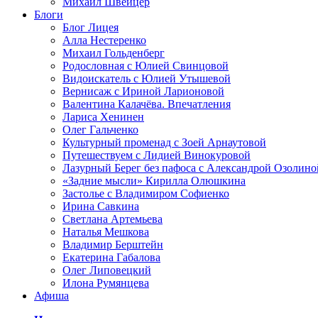
Михаил Швейцер
Блоги
Блог Лицея
Алла Нестеренко
Михаил Гольденберг
Родословная с Юлией Свинцовой
Видоискатель с Юлией Утышевой
Вернисаж с Ириной Ларионовой
Валентина Калачёва. Впечатления
Лариса Хенинен
Олег Гальченко
Культурный променад с Зоей Арнаутовой
Путешествуем с Лидией Винокуровой
Лазурный Берег без пафоса с Александрой Озолино
«Задние мысли» Кирилла Олюшкина
Застолье с Владимиром Софиенко
Ирина Савкина
Светлана Артемьева
Наталья Мешкова
Владимир Берштейн
Екатерина Габалова
Олег Липовецкий
Илона Румянцева
Афиша