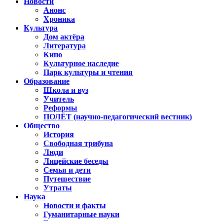
Новости
Анонс
Хроника
Культура
Дом актёра
Литература
Кино
Культурное наследие
Парк культуры и чтения
Образование
Школа и вуз
Учитель
Реформы
ПОЛЁТ (научно-педагогический вестник)
Общество
История
Свободная трибуна
Люди
Лицейские беседы
Семья и дети
Путешествие
Утраты
Наука
Новости и факты
Гуманитарные науки