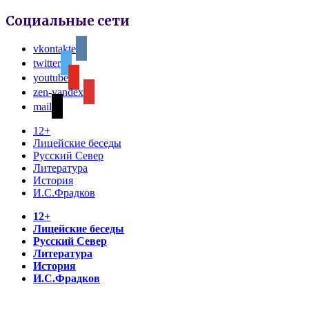
Социальные сети
vkontakte
twitter
youtube
zen-yandex
mail
12+
Лицейские беседы
Русский Север
Литература
История
И.С.Фрадков
12+
Лицейские беседы
Русский Север
Литература
История
И.С.Фрадков