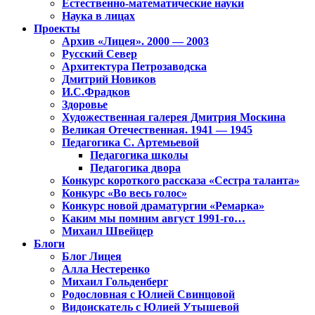
Естественно-математические науки
Наука в лицах
Проекты
Архив «Лицея». 2000 — 2003
Русский Север
Архитектура Петрозаводска
Дмитрий Новиков
И.С.Фрадков
Здоровье
Художественная галерея Дмитрия Москина
Великая Отечественная. 1941 — 1945
Педагогика С. Артемьевой
Педагогика школы
Педагогика двора
Конкурс короткого рассказа «Сестра таланта»
Конкурс «Во весь голос»
Конкурс новой драматургии «Ремарка»
Каким мы помним август 1991-го…
Михаил Швейцер
Блоги
Блог Лицея
Алла Нестеренко
Михаил Гольденберг
Родословная с Юлией Свинцовой
Видоискатель с Юлией Утышевой