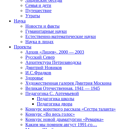
Лицейские беседы
Семья и дети
Путешествие
Утраты
Наука
Новости и факты
Гуманитарные науки
Естественно-математические науки
Наука в лицах
Проекты
Архив «Лицея». 2000 — 2003
Русский Север
Архитектура Петрозаводска
Дмитрий Новиков
И.С.Фрадков
Здоровье
Художественная галерея Дмитрия Москина
Великая Отечественная. 1941 — 1945
Педагогика С. Артемьевой
Педагогика школы
Педагогика двора
Конкурс короткого рассказа «Сестра таланта»
Конкурс «Во весь голос»
Конкурс новой драматургии «Ремарка»
Каким мы помним август 1991-го…