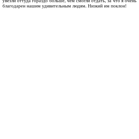
увезли оттуда гораздо больше, чем смогли отдать, за что я очень
благодарен нашим удивительным людям. Низкий им поклон!