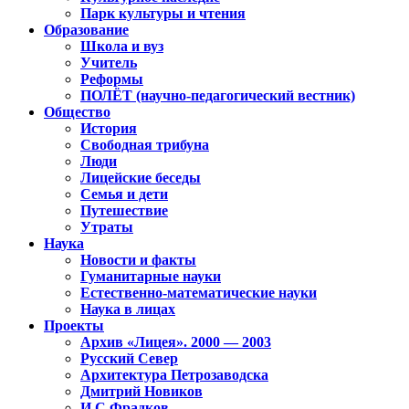
Парк культуры и чтения
Образование
Школа и вуз
Учитель
Реформы
ПОЛЁТ (научно-педагогический вестник)
Общество
История
Свободная трибуна
Люди
Лицейские беседы
Семья и дети
Путешествие
Утраты
Наука
Новости и факты
Гуманитарные науки
Естественно-математические науки
Наука в лицах
Проекты
Архив «Лицея». 2000 — 2003
Русский Север
Архитектура Петрозаводска
Дмитрий Новиков
И.С.Фрадков