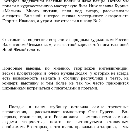
которое подхватили местные поэты и даже певцы. Потом мы
попали в художественную мастерскую Льва Николаевича Бурина
«Мальки». Много шутили, пели под гитару, рассказывали
анекдоты. Большой интерес вызвал мастер-класс акварелиста
Георгия Иванова, а утром нас отвезли в школу № 2.
Состоялись творческие встречи с народным художником России
Валентином Чекмасовым, с известной карельской писательницей
Яной Жемойтелите.
Подобные выезды, по мнению, творческой интеллигенции,
весьма плодотворны и очень нужны людям, у которых не всегда
есть возможность выехать в столицу республики в театр, на
концерт, выставку и тем более не так уж часто приходится
школьникам встречаться с писателями и поэтами.
– Поездка в нашу глубинку оставила самые трепетные
впечатления, – рассказывает композитор Олег Гуреев. – Во-
первых, стало ясно, что Россия жива – именно теми самыми
людьми творчества, почти не затронутыми столичным
снобизмом. Во-вторых, и это очень правильно и здорово, – мы