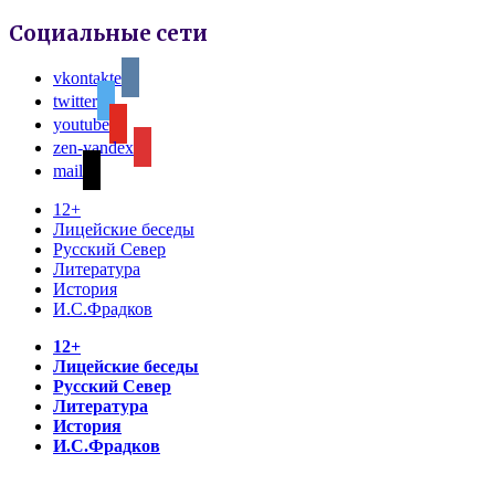
Социальные сети
vkontakte
twitter
youtube
zen-yandex
mail
12+
Лицейские беседы
Русский Север
Литература
История
И.С.Фрадков
12+
Лицейские беседы
Русский Север
Литература
История
И.С.Фрадков