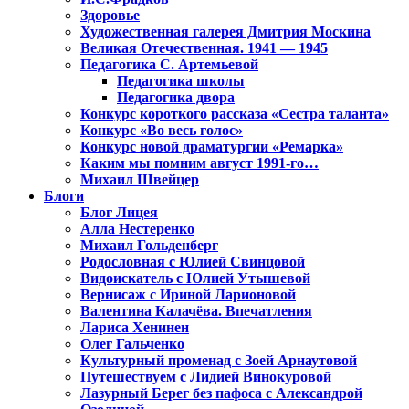
Здоровье
Художественная галерея Дмитрия Москина
Великая Отечественная. 1941 — 1945
Педагогика С. Артемьевой
Педагогика школы
Педагогика двора
Конкурс короткого рассказа «Сестра таланта»
Конкурс «Во весь голос»
Конкурс новой драматургии «Ремарка»
Каким мы помним август 1991-го…
Михаил Швейцер
Блоги
Блог Лицея
Алла Нестеренко
Михаил Гольденберг
Родословная с Юлией Свинцовой
Видоискатель с Юлией Утышевой
Вернисаж с Ириной Ларионовой
Валентина Калачёва. Впечатления
Лариса Хенинен
Олег Гальченко
Культурный променад с Зоей Арнаутовой
Путешествуем с Лидией Винокуровой
Лазурный Берег без пафоса с Александрой