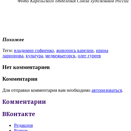
Фото Карельского отделения Союза художников России
Похожее
Теги:
владимир софиенко
,
живопись карелии
,
ирина
ларионова
,
культура
,
медвежьегорск
,
олег гуреев
Нет комментариев
Комментарии
Для отправки комментария вам необходимо
авторизоваться
.
Комментарии
ВКонтакте
Редакция
Разное