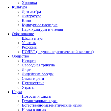
Хроника
Культура
Дом актёра
Литература
Кино
Культурное наследие
Парк культуры и чтения
Образование
Школа и вуз
Учитель
Реформы
ПОЛЁТ (научно-педагогический вестник)
Общество
История
Свободная трибуна
Люди
Лицейские беседы
Семья и дети
Путешествие
Утраты
Наука
Новости и факты
Гуманитарные науки
Естественно-математические науки
Наука в лицах