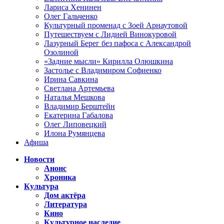
Лариса Хенинен
Олег Гальченко
Культурный променад с Зоей Арнаутовой
Путешествуем с Лидией Винокуровой
Лазурный Берег без пафоса с Александрой
Озолиной
«Задние мысли» Кирилла Олюшкина
Застолье с Владимиром Софиенко
Ирина Савкина
Светлана Артемьева
Наталья Мешкова
Владимир Берштейн
Екатерина Габалова
Олег Липовецкий
Илона Румянцева
Афиша
Новости
Анонс
Хроника
Культура
Дом актёра
Литература
Кино
Культурное наследие