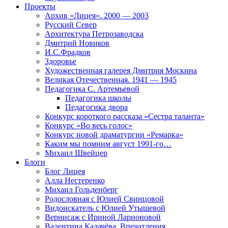
Проекты
Архив «Лицея». 2000 — 2003
Русский Север
Архитектура Петрозаводска
Дмитрий Новиков
И.С.Фрадков
Здоровье
Художественная галерея Дмитрия Москина
Великая Отечественная. 1941 — 1945
Педагогика С. Артемьевой
Педагогика школы
Педагогика двора
Конкурс короткого рассказа «Сестра таланта»
Конкурс «Во весь голос»
Конкурс новой драматургии «Ремарка»
Каким мы помним август 1991-го…
Михаил Швейцер
Блоги
Блог Лицея
Алла Нестеренко
Михаил Гольденберг
Родословная с Юлией Свинцовой
Видоискатель с Юлией Утышевой
Вернисаж с Ириной Ларионовой
Валентина Калачёва. Впечатления