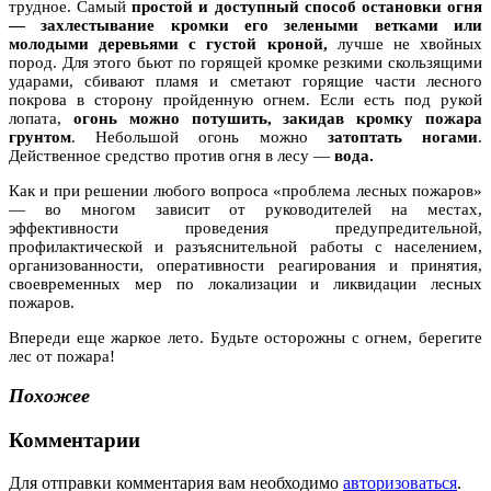
трудное. Самый
простой и доступный способ остановки огня
— захлестывание кромки его зелеными ветками или
молодыми деревьями с густой кроной,
лучше не хвойных
пород. Для этого бьют по горящей кромке резкими скользящими
ударами, сбивают пламя и сметают горящие части лесного
покрова в сторону пройденную огнем. Если есть под рукой
лопата,
огонь можно потушить, закидав кромку пожара
грунтом
. Небольшой огонь можно
затоптать ногами
.
Действенное средство против огня в лесу —
вода.
Как и при решении любого вопроса «проблема лесных пожаров»
— во многом зависит от руководителей на местах,
эффективности проведения предупредительной,
профилактической и разъяснительной работы с населением,
организованности, оперативности реагирования и принятия,
своевременных мер по локализации и ликвидации лесных
пожаров.
Впереди еще жаркое лето. Будьте осторожны с огнем, берегите
лес от пожара!
Похожее
Комментарии
Для отправки комментария вам необходимо
авторизоваться
.