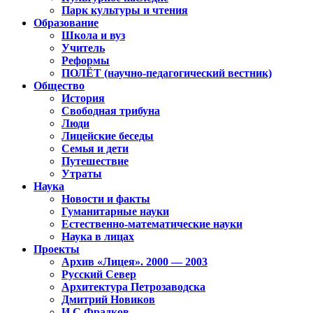
Парк культуры и чтения
Образование
Школа и вуз
Учитель
Реформы
ПОЛЁТ (научно-педагогический вестник)
Общество
История
Свободная трибуна
Люди
Лицейские беседы
Семья и дети
Путешествие
Утраты
Наука
Новости и факты
Гуманитарные науки
Естественно-математические науки
Наука в лицах
Проекты
Архив «Лицея». 2000 — 2003
Русский Север
Архитектура Петрозаводска
Дмитрий Новиков
И.С.Фрадков