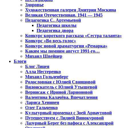
Здоровье
Художественная галерея Дмитрия Москина
Великая Отечественная. 1941 — 1945
Педагогика С. Артемьевой
Педагогика школы
Педагогика двора
Конкурс короткого рассказа «Сестра таланта»
Конкурс «Во весь голос»
Конкурс новой драматургии «Ремарка»
Каким мы помним август 1991-го…
Михаил Швейцер
Блоги
Блог Лицея
Алла Нестеренко
Михаил Гольденберг
Родословная с Юлией Свинцовой
Видоискатель с Юлией Утышевой
Вернисаж с Ириной Ларионовой
Валентина Калачёва. Впечатления
Лариса Хенинен
Олег Гальченко
Культурный променад с Зоей Арнаутовой
Путешествуем с Лидией Винокуровой
Лазурный Берег без пафоса с Александрой