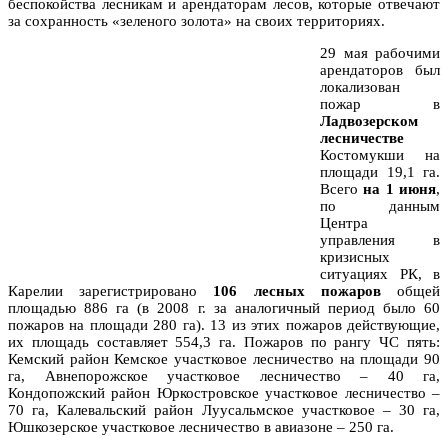
беспокойства лесникам и арендаторам лесов, которые отвечают
за сохранность «зеленого золота» на своих территориях.
29 мая рабочими
арендаторов был
локализован
пожар в
Ладвозерском
лесничестве
Костомукши на
площади 19,1 га.
Всего
на 1 июня
,
по данным
Центра
управления в
кризисных
ситуациях РК, в
Карелии зарегистрировано
106 лесных пожаров
общей
площадью 886 га (в 2008 г. за аналогичный период было 60
пожаров на площади 280 га). 13 из этих пожаров действующие,
их площадь составляет 554,3 га. Пожаров по рангу ЧС пять:
Кемский район Кемское участковое лесничество на площади 90
га, Авнепорожское участковое лесничество – 40 га,
Кондопожский район Юркостровское участковое лесничество –
70 га, Калевальский район Луусальмское участковое – 30 га,
Юшкозерское участковое лесничество в авиазоне – 250 га.