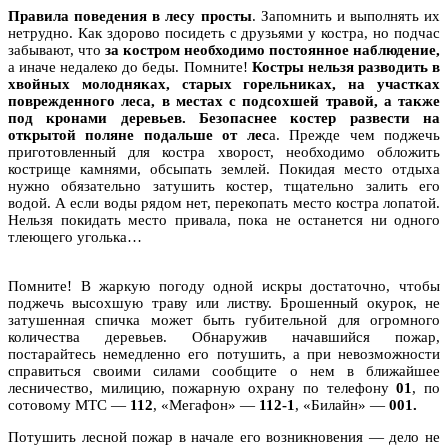
Правила поведения в лесу просты
. Запомнить и выполнять их
нетрудно. Как здорово посидеть с друзьями у костра, но подчас
забывают, что
за костром необходимо постоянное наблюдение,
а иначе недалеко до беды. Помните!
Костры нельзя разводить в
хвойных молодняках, старых горельниках, на участках
поврежденного леса, в местах с подсохшей травой, а также
под кронами деревьев. Безопаснее костер развести на
открытой поляне подальше от лес
а. Прежде чем поджечь
приготовленный для костра хворост, необходимо обложить
кострище камнями, обсыпать землей. Покидая место отдыха
нужно обязательно затушить костер, тщательно залить его
водой. А если воды рядом нет, перекопать место костра лопатой.
Нельзя покидать место привала, пока не останется ни одного
тлеющего уголька…
Помните! В жаркую погоду одной искры достаточно, чтобы
поджечь высохшую траву или листву. Брошенный окурок, не
затушенная спичка может быть губительной для огромного
количества деревьев. Обнаружив начавшийся пожар,
постарайтесь немедленно его потушить, а при невозможности
справиться своими силами сообщите о нем в ближайшее
лесничество, милицию, пожарную охрану по телефону
01
, по
сотовому МТС —
112
, «Мегафон» —
112-1
, «Билайн» —
001.
Потушить лесной пожар в начале его возникновения — дело не