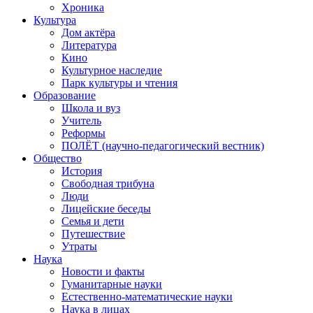
Хроника
Культура
Дом актёра
Литература
Кино
Культурное наследие
Парк культуры и чтения
Образование
Школа и вуз
Учитель
Реформы
ПОЛЁТ (научно-педагогический вестник)
Общество
История
Свободная трибуна
Люди
Лицейские беседы
Семья и дети
Путешествие
Утраты
Наука
Новости и факты
Гуманитарные науки
Естественно-математические науки
Наука в лицах