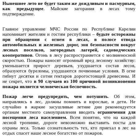
Нынешнее лето не будет таким же дождливым и пасмурным,
как предыдущее
. Майские загорания в лесах тому
подтверждение.
Главное управление МЧС России по Республике Карелии
напоминает жителям и гостям республики –
будьте осторожны
при обращении с огнем в лесах, в полосе отвода
автомобильных и железных дорог, зон безопасности вокруг
лесных поселков, загородных лагерей, садоводческих
кооперативов
. Огонь в лесу распространяется с молниеносной
скоростью. Пожары наносят огромный вред лесному хозяйству:
уменьшается прирост деревьев, ухудшается состав лесов,
образуются буреломы, ухудшаются почвенные условия. В огне
гибнут десятки и сотни гектаров дорогостоящей древесины. И
не секрет, что
в 90 случаев из 100 причиной возникновения
пожара является человеческая беспечность
.
Пожар легче предупредить, чем потушить
. Об этом,
направляясь в лес, должны помнить и взрослые, и дети. Не
случайно в жаркие засушливые летние дни рекомендуется
органам местного самоуправления вводить
ограничения для
посещения леса населением.
Всем понятно, что на каждой
лесной тропинке, дороге невозможно выставить посты для
охраны леса. Только сознательность тех, кто приехал в лес на
отдых спасет наше лесное богатство от пожаров.