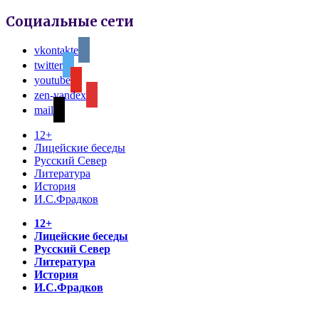
Социальные сети
vkontakte
twitter
youtube
zen-yandex
mail
12+
Лицейские беседы
Русский Север
Литература
История
И.С.Фрадков
12+
Лицейские беседы
Русский Север
Литература
История
И.С.Фрадков