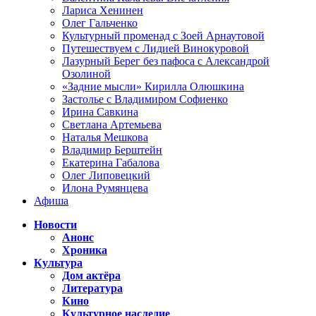
Лариса Хенинен
Олег Гальченко
Культурный променад с Зоей Арнаутовой
Путешествуем с Лидией Винокуровой
Лазурный Берег без пафоса с Александрой
Озолиной
«Задние мысли» Кирилла Олюшкина
Застолье с Владимиром Софиенко
Ирина Савкина
Светлана Артемьева
Наталья Мешкова
Владимир Берштейн
Екатерина Габалова
Олег Липовецкий
Илона Румянцева
Афиша
Новости
Анонс
Хроника
Культура
Дом актёра
Литература
Кино
Культурное наследие