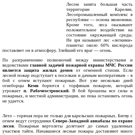
Лесом занята большая часть
территории Карелии.
Лесопромышленный комплекс в
республике — основа экономики.
Кроме того, леса оказывают
положительное воздействие на
состояние окружающей среды.
Не зря называют лес «легкими»
планеты: около 60% кислорода
поставляет он в атмосферу. Злейший его враг — огонь.
По разграничению полномочий между министерствами и
ведомствами
главной задачей пожарной охраны МЧС России
является защита жилых домов
от огненной стихии. Если
лесной пожар подступает к поселкам и дачным кооперативам – в
бой с огнем вступают пожарные. Вот уже несколько дней
огнеборцы
Кеми
борются с торфяным пожаром, который
угрожает
п. Рабочеостровский
. В бой брошены все силы и
пожарных, и местной администрации, но пока остановить огонь
не удается.
Лето – горячая пора не только для карельских пожарных. Битву с
огнем ведут сотрудники
Северо-Западной авиабазы по охране
лесов
. Пожарные вертолеты долетают до самых удаленных
участков тайги. Начавшиеся лесные пожары доставляют много