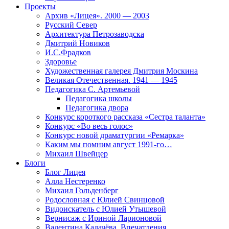
Проекты
Архив «Лицея». 2000 — 2003
Русский Север
Архитектура Петрозаводска
Дмитрий Новиков
И.С.Фрадков
Здоровье
Художественная галерея Дмитрия Москина
Великая Отечественная. 1941 — 1945
Педагогика С. Артемьевой
Педагогика школы
Педагогика двора
Конкурс короткого рассказа «Сестра таланта»
Конкурс «Во весь голос»
Конкурс новой драматургии «Ремарка»
Каким мы помним август 1991-го…
Михаил Швейцер
Блоги
Блог Лицея
Алла Нестеренко
Михаил Гольденберг
Родословная с Юлией Свинцовой
Видоискатель с Юлией Утышевой
Вернисаж с Ириной Ларионовой
Валентина Калачёва. Впечатления