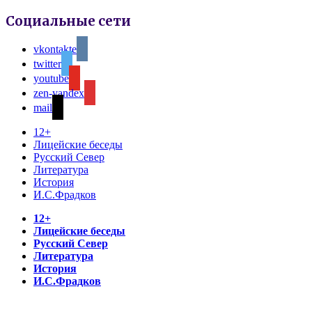
Социальные сети
vkontakte
twitter
youtube
zen-yandex
mail
12+
Лицейские беседы
Русский Север
Литература
История
И.С.Фрадков
12+
Лицейские беседы
Русский Север
Литература
История
И.С.Фрадков