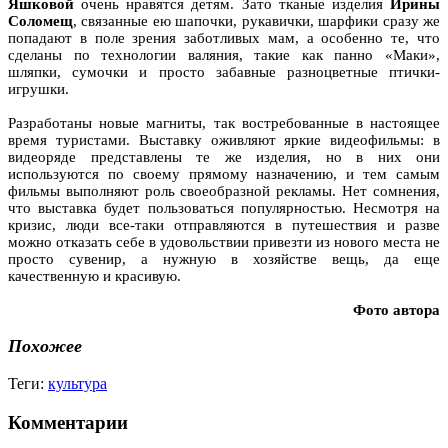
Яшковой
очень нравятся детям. Зато тканые изделия
Ирины
Соломещ
, связанные ею шапочки, рукавички, шарфики сразу же
попадают в поле зрения заботливых мам, а особенно те, что
сделаны по технологии валяния, такие как панно «Маки»,
шляпки, сумочки и просто забавные разноцветные птички-
игрушки.
Разработаны новые магниты, так востребованные в настоящее
время туристами. Выставку оживляют яркие видеофильмы: в
видеоряде представлены те же изделия, но в них они
используются по своему прямому назначению, и тем самым
фильмы выполняют роль своеобразной рекламы. Нет сомнения,
что выставка будет пользоваться популярностью. Несмотря на
кризис, люди все-таки отправляются в путешествия и разве
можно отказать себе в удовольствии привезти из нового места не
просто сувенир, а нужную в хозяйстве вещь, да еще
качественную и красивую.
Фото автора
Похожее
Теги:
культура
Комментарии