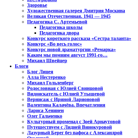
Здоровье
Художественная галерея Дмитрия Москина
Великая Отечественная. 1941 — 1945
Педагогика С. Артемьевой
Педагогика школы
Педагогика двора
Конкурс короткого рассказа «Сестра таланта»
Конкурс «Во весь голос»
Конкурс новой драматургии «Ремарка»
Каким мы помним август 1991-го…
Михаил Швейцер
Блоги
Блог Лицея
Алла Нестеренко
Михаил Гольденберг
Родословная с Юлией Свинцовой
Видоискатель с Юлией Утышевой
Вернисаж с Ириной Ларионовой
Валентина Калачёва. Впечатления
Лариса Хенинен
Олег Гальченко
Культурный променад с Зоей Арнаутовой
Путешествуем с Лидией Винокуровой
Лазурный Берег без пафоса с Александрой