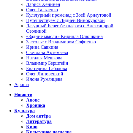
Лариса Хенинен
Олег Гальченко
Культурный променад с Зоей Арнаутовой
Путешествуем с Лидией Винокуровой
Лазурный Берег без пафоса с Александрой
Озолиной
«Задние мысли» Кирилла Олюшкина
Застолье с Владимиром Софиенко
Ирина Савкина
Светлана Артемьева
Наталья Мешкова
Владимир Берштейн
Екатерина Габалова
Олег Липовецкий
Илона Румянцева
Афиша
Новости
Анонс
Хроника
Культура
Дом актёра
Литература
Кино
Культурное наследие