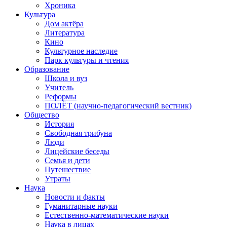
Хроника
Культура
Дом актёра
Литература
Кино
Культурное наследие
Парк культуры и чтения
Образование
Школа и вуз
Учитель
Реформы
ПОЛЁТ (научно-педагогический вестник)
Общество
История
Свободная трибуна
Люди
Лицейские беседы
Семья и дети
Путешествие
Утраты
Наука
Новости и факты
Гуманитарные науки
Естественно-математические науки
Наука в лицах