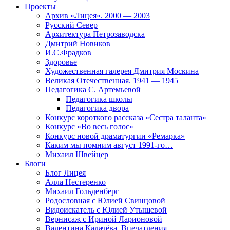
Проекты
Архив «Лицея». 2000 — 2003
Русский Север
Архитектура Петрозаводска
Дмитрий Новиков
И.С.Фрадков
Здоровье
Художественная галерея Дмитрия Москина
Великая Отечественная. 1941 — 1945
Педагогика С. Артемьевой
Педагогика школы
Педагогика двора
Конкурс короткого рассказа «Сестра таланта»
Конкурс «Во весь голос»
Конкурс новой драматургии «Ремарка»
Каким мы помним август 1991-го…
Михаил Швейцер
Блоги
Блог Лицея
Алла Нестеренко
Михаил Гольденберг
Родословная с Юлией Свинцовой
Видоискатель с Юлией Утышевой
Вернисаж с Ириной Ларионовой
Валентина Калачёва. Впечатления