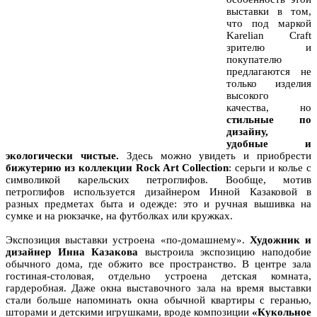
выставки в том,
что под маркой
Karelian Craft
зрителю и
покупателю
предлагаются не
только изделия
высокого
качества, но
стильные по
дизайну,
удобные и
экологически чистые.
Здесь можно увидеть и приобрести
бижутерию из коллекции Rock Art Collection
: серьги и колье с
символикой карельских петроглифов. Вообще, мотив
петроглифов используется дизайнером Инной Казаковой в
разных предметах быта и одежде: это и ручная вышивка на
сумке и на рюкзачке, на футболках или кружках.
Экспозиция выставки устроена «по-домашнему».
Художник и
дизайнер Инна Казакова
выстроила экспозицию наподобие
обычного дома, где обжито все пространство. В центре зала
гостиная-столовая, отдельно устроена детская комната,
гардеробная. Даже окна выставочного зала на время выставки
стали больше напоминать окна обычной квартиры с геранью,
шторами и детскими игрушками, вроде композиции
«Кукольное