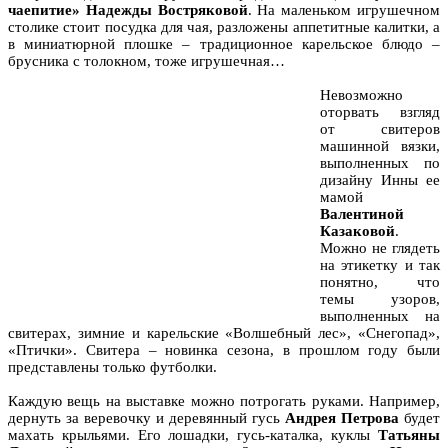
чаепитие» Надежды Востряковой
. На маленьком игрушечном
столике стоит посудка для чая, разложены аппетитные калитки, а
в миниатюрной плошке – традиционное карельское блюдо –
брусника с толокном, тоже игрушечная…
Невозможно
оторвать взгляд
от свитеров
машинной вязки,
выполненных по
дизайну Инны ее
мамой
Валентиной
Казаковой
.
Можно не глядеть
на этикетку и так
понятно, что
темы узоров,
выполненных на
свитерах, зимние и карельские «Волшебный лес», «Снегопад»,
«Птички». Свитера – новинка сезона, в прошлом году были
представлены только футболки.
Каждую вещь на выставке можно потрогать руками. Например,
дернуть за веревочку и деревянный гусь
Андрея Петрова
будет
махать крыльями. Его лошадки, гусь-каталка, куклы
Татьяны