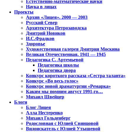
Естественно-математические науки
Наука в лицах
Проекты
Архив «Лицея». 2000 — 2003
Русский Север
Архитектура Петрозаводска
Дмитрий Новиков
И.С.Фрадков
Здоровье
Художественная галерея Дмитрия Москина
Великая Отечественная. 1941 — 1945
Педагогика С. Артемьевой
Педагогика школы
Педагогика двора
Конкурс короткого рассказа «Сестра таланта»
Конкурс «Во весь голос»
Конкурс новой драматургии «Ремарка»
Каким мы помним август 1991-го…
Михаил Швейцер
Блоги
Блог Лицея
Алла Нестеренко
Михаил Гольденберг
Родословная с Юлией Свинцовой
Видоискатель с Юлией Утышевой