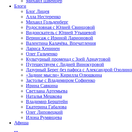
Михаил Швейцер
Блоги
Блог Лицея
Алла Нестеренко
Михаил Гольденберг
Родословная с Юлией Свинцовой
Видоискатель с Юлией Утышевой
Вернисаж с Ириной Ларионовой
Валентина Калачёва. Впечатления
Лариса Хенинен
Олег Гальченко
Культурный променад с Зоей Арнаутовой
Путешествуем с Лидией Винокуровой
Лазурный Берег без пафоса с Александрой Озолино
«Задние мысли» Кирилла Олюшкина
Застолье с Владимиром Софиенко
Ирина Савкина
Светлана Артемьева
Наталья Мешкова
Владимир Берштейн
Екатерина Габалова
Олег Липовецкий
Илона Румянцева
Афиша