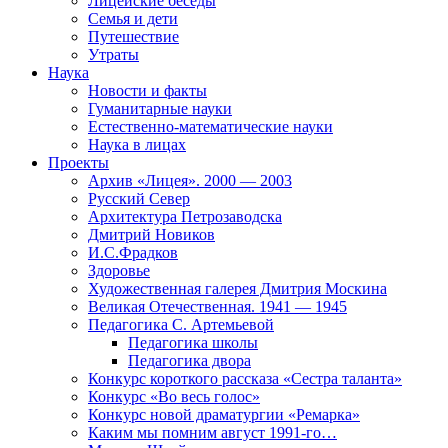
Лицейские беседы
Семья и дети
Путешествие
Утраты
Наука
Новости и факты
Гуманитарные науки
Естественно-математические науки
Наука в лицах
Проекты
Архив «Лицея». 2000 — 2003
Русский Север
Архитектура Петрозаводска
Дмитрий Новиков
И.С.Фрадков
Здоровье
Художественная галерея Дмитрия Москина
Великая Отечественная. 1941 — 1945
Педагогика С. Артемьевой
Педагогика школы
Педагогика двора
Конкурс короткого рассказа «Сестра таланта»
Конкурс «Во весь голос»
Конкурс новой драматургии «Ремарка»
Каким мы помним август 1991-го…