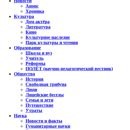
Новости
Анонс
Хроника
Культура
Дом актёра
Литература
Кино
Культурное наследие
Парк культуры и чтения
Образование
Школа и вуз
Учитель
Реформы
ПОЛЁТ (научно-педагогический вестник)
Общество
История
Свободная трибуна
Люди
Лицейские беседы
Семья и дети
Путешествие
Утраты
Наука
Новости и факты
Гуманитарные науки