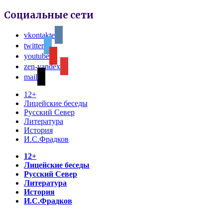
Социальные сети
vkontakte
twitter
youtube
zen-yandex
mail
12+
Лицейские беседы
Русский Север
Литература
История
И.С.Фрадков
12+
Лицейские беседы
Русский Север
Литература
История
И.С.Фрадков