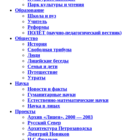
Парк культуры и чтения
Образование
Школа и вуз
Учитель
Реформы
ПОЛЁТ (научно-педагогический вестник)
Общество
История
Свободная трибуна
Люди
Лицейские беседы
Семья и дети
Путешествие
Утраты
Наука
Новости и факты
Гуманитарные науки
Естественно-математические науки
Наука в лицах
Проекты
Архив «Лицея». 2000 — 2003
Русский Север
Архитектура Петрозаводска
Дмитрий Новиков
И.С.Фрадков