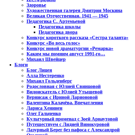
Здоровье
Художественная галерея Дмитрия Москина
Великая Отечественная. 1941 — 1945
Педагогика С. Артемьевой
Педагогика школы
Педагогика двора
Конкурс короткого рассказа «Сестра таланта»
Конкурс «Во весь голос»
Конкурс новой драматургии «Ремарка»
Каким мы помним август 1991-го…
Михаил Швейцер
Блоги
Блог Лицея
Алла Нестеренко
Михаил Гольденберг
Родословная с Юлией Свинцовой
Видоискатель с Юлией Утышевой
Вернисаж с Ириной Ларионовой
Валентина Калачёва. Впечатления
Лариса Хенинен
Олег Гальченко
Культурный променад с Зоей Арнаутовой
Путешествуем с Лидией Винокуровой
Лазурный Берег без пафоса с Александрой