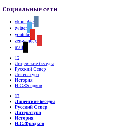
Социальные сети
vkontakte
twitter
youtube
zen-yandex
mail
12+
Лицейские беседы
Русский Север
Литература
История
И.С.Фрадков
12+
Лицейские беседы
Русский Север
Литература
История
И.С.Фрадков