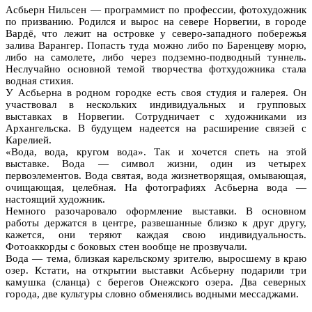
Асбьерн Нильсен — программист по профессии, фотохудожник
по призванию. Родился и вырос на севере Норвегии, в городе
Вардё, что лежит на островке у северо-западного побережья
залива Варангер. Попасть туда можно либо по Баренцеву морю,
либо на самолете, либо через подземно-подводный туннель.
Неслучайно основной темой творчества фотхудожника стала
водная стихия.
У Асбьерна в родном городке есть своя студия и галерея. Он
участвовал в нескольких индивидуальных и групповых
выставках в Норвегии. Сотрудничает с художниками из
Архангельска. В будущем надеется на расширение связей с
Карелией.
«Вода, вода, кругом вода». Так и хочется спеть на этой
выставке. Вода — символ жизни, один из четырех
первоэлементов. Вода святая, вода жизнетворящая, омывающая,
очищающая, целебная. На фотографиях Асбьерна вода —
настоящий художник.
Немного разочаровало оформление выставки. В основном
работы держатся в центре, развешанные близко к друг другу,
кажется, они теряют каждая свою индивидуальность.
Фотоаккорды с боковых стен вообще не прозвучали.
Вода — тема, близкая карельскому зрителю, выросшему в краю
озер. Кстати, на открытии выставки Асбьерну подарили три
камушка (сланца) с берегов Онежского озера. Два северных
города, две культуры словно обменялись водными мессаджами.