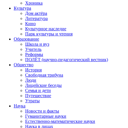
Хроника
Культура
Дом актёра
Литература
Кино
Культурное наследие
Парк культуры и чтения
Образование
Школа и вуз
Учитель
Реформы
ПОЛЁТ (научно-педагогический вестник)
Общество
История
Свободная трибуна
Люди
Лицейские беседы
Семья и дети
Путешествие
Утраты
Наука
Новости и факты
Гуманитарные науки
Естественно-математические науки
Наука в лицах