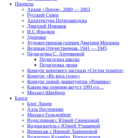
Проекты
Архив «Лицея». 2000 — 2003
Русский Север
Архитектура Петрозаводска
Дмитрий Новиков
И.С.Фрадков
Здоровье
Художественная галерея Дмитрия Москина
Великая Отечественная. 1941 — 1945
Педагогика С. Артемьевой
Педагогика школы
Педагогика двора
Конкурс короткого рассказа «Сестра таланта»
Конкурс «Во весь голос»
Конкурс новой драматургии «Ремарка»
Каким мы помним август 1991-го…
Михаил Швейцер
Блоги
Блог Лицея
Алла Нестеренко
Михаил Гольденберг
Родословная с Юлией Свинцовой
Видоискатель с Юлией Утышевой
Вернисаж с Ириной Ларионовой
Валентина Калачёва. Впечатления