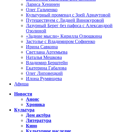
Лариса Хенинен
Олег Гальченко
Культурный променад с Зоей Арнаутовой
Путешествуем с Лидией Винокуровой
Лазурный Берег без пафоса с Александрой
Озолиной
«Задние мысли» Кирилла Олюшкина
Застолье с Владимиром Софиенко
Ирина Савкина
Светлана Артемьева
Наталья Мешкова
Владимир Берштейн
Екатерина Габалова
Олег Липовецкий
Илона Румянцева
Афиша
Новости
Анонс
Хроника
Культура
Дом актёра
Литература
Кино
Культурное наследие