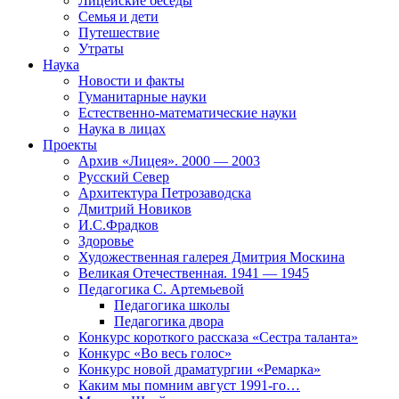
Лицейские беседы
Семья и дети
Путешествие
Утраты
Наука
Новости и факты
Гуманитарные науки
Естественно-математические науки
Наука в лицах
Проекты
Архив «Лицея». 2000 — 2003
Русский Север
Архитектура Петрозаводска
Дмитрий Новиков
И.С.Фрадков
Здоровье
Художественная галерея Дмитрия Москина
Великая Отечественная. 1941 — 1945
Педагогика С. Артемьевой
Педагогика школы
Педагогика двора
Конкурс короткого рассказа «Сестра таланта»
Конкурс «Во весь голос»
Конкурс новой драматургии «Ремарка»
Каким мы помним август 1991-го…