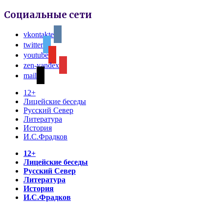
Социальные сети
vkontakte
twitter
youtube
zen-yandex
mail
12+
Лицейские беседы
Русский Север
Литература
История
И.С.Фрадков
12+
Лицейские беседы
Русский Север
Литература
История
И.С.Фрадков