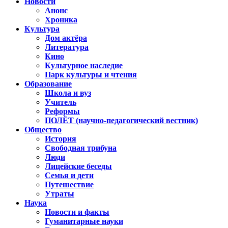
Новости
Анонс
Хроника
Культура
Дом актёра
Литература
Кино
Культурное наследие
Парк культуры и чтения
Образование
Школа и вуз
Учитель
Реформы
ПОЛЁТ (научно-педагогический вестник)
Общество
История
Свободная трибуна
Люди
Лицейские беседы
Семья и дети
Путешествие
Утраты
Наука
Новости и факты
Гуманитарные науки