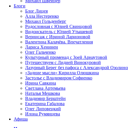
Михаил Швейцер
Блоги
Блог Лицея
Алла Нестеренко
Михаил Гольденберг
Родословная с Юлией Свинцовой
Видоискатель с Юлией Утышевой
Вернисаж с Ириной Ларионовой
Валентина Калачёва. Впечатления
Лариса Хенинен
Олег Гальченко
Культурный променад с Зоей Арнаутовой
Путешествуем с Лидией Винокуровой
Лазурный Берег без пафоса с Александрой Озолино
«Задние мысли» Кирилла Олюшкина
Застолье с Владимиром Софиенко
Ирина Савкина
Светлана Артемьева
Наталья Мешкова
Владимир Берштейн
Екатерина Габалова
Олег Липовецкий
Илона Румянцева
Афиша