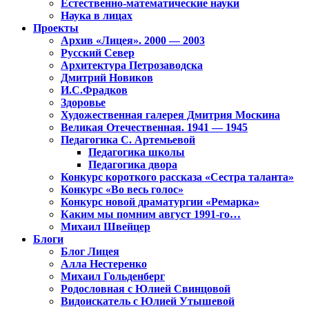
Естественно-математические науки
Наука в лицах
Проекты
Архив «Лицея». 2000 — 2003
Русский Север
Архитектура Петрозаводска
Дмитрий Новиков
И.С.Фрадков
Здоровье
Художественная галерея Дмитрия Москина
Великая Отечественная. 1941 — 1945
Педагогика С. Артемьевой
Педагогика школы
Педагогика двора
Конкурс короткого рассказа «Сестра таланта»
Конкурс «Во весь голос»
Конкурс новой драматургии «Ремарка»
Каким мы помним август 1991-го…
Михаил Швейцер
Блоги
Блог Лицея
Алла Нестеренко
Михаил Гольденберг
Родословная с Юлией Свинцовой
Видоискатель с Юлией Утышевой