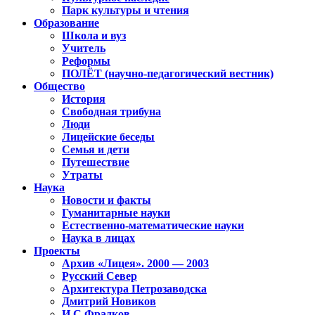
Парк культуры и чтения
Образование
Школа и вуз
Учитель
Реформы
ПОЛЁТ (научно-педагогический вестник)
Общество
История
Свободная трибуна
Люди
Лицейские беседы
Семья и дети
Путешествие
Утраты
Наука
Новости и факты
Гуманитарные науки
Естественно-математические науки
Наука в лицах
Проекты
Архив «Лицея». 2000 — 2003
Русский Север
Архитектура Петрозаводска
Дмитрий Новиков
И.С.Фрадков