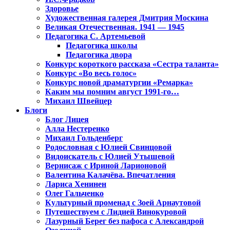
Здоровье
Художественная галерея Дмитрия Москина
Великая Отечественная. 1941 — 1945
Педагогика С. Артемьевой
Педагогика школы
Педагогика двора
Конкурс короткого рассказа «Сестра таланта»
Конкурс «Во весь голос»
Конкурс новой драматургии «Ремарка»
Каким мы помним август 1991-го…
Михаил Швейцер
Блоги
Блог Лицея
Алла Нестеренко
Михаил Гольденберг
Родословная с Юлией Свинцовой
Видоискатель с Юлией Утышевой
Вернисаж с Ириной Ларионовой
Валентина Калачёва. Впечатления
Лариса Хенинен
Олег Гальченко
Культурный променад с Зоей Арнаутовой
Путешествуем с Лидией Винокуровой
Лазурный Берег без пафоса с Александрой