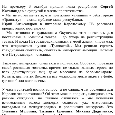
На премьеру 3 октября пришли глава республики
Сергей
Катанандов
с супругой и члены правительства.
– Мы не могли мечтать, что при жизни услышим у себя городе
«Травиату», – сказал публике глава республики.
Юрий Александров в интервью Карельскому ТВ рассказал
предысторию постановки:
– Мы готовили с художником Окуневым этот спектакль для
постановки в Большом театре… до ухода на реконструкцию
театра. И когда Петрозаводск появился в моей жизни, я подумал,
что открываться нужно «Травиатой». Мы решили сделать
грандиозный спектакль, спектакль имперских амбиций. Потому
что Петрозаводск – столица.
Таковым, имперским, спектакль и получился. Особенно поразили
своей роскошью костюмы, причем не только главных героев, но
всех действующих лиц, даже массовки на бале-маскараде.
Кстати, два платья Виолетты все желающие могли видеть в фойе,
где они были выставлены.
У части зрителей возник вопрос: а не слишком ли роскошна для
Карелии эта постановка? Об этом можно спорить, наверное, есть
разные суждения, но главное случилось – мы услышали
великолепные голоса молодых солистов, уже отмеченных
наградами на международных и российских конкурсах. Это
Эльвина Муллина, Татьяна Еремина, Михаил Дядиченко,