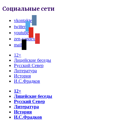
Социальные сети
vkontakte
twitter
youtube
zen-yandex
mail
12+
Лицейские беседы
Русский Север
Литература
История
И.С.Фрадков
12+
Лицейские беседы
Русский Север
Литература
История
И.С.Фрадков