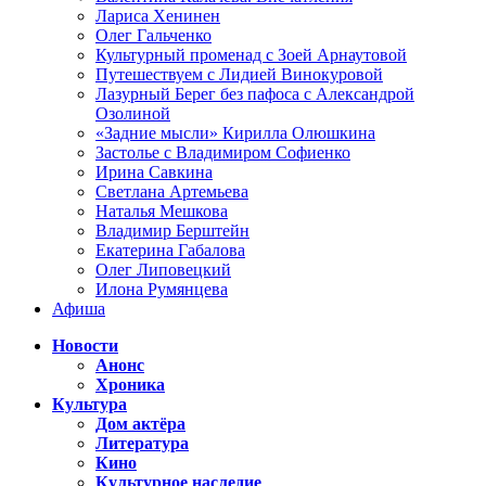
Лариса Хенинен
Олег Гальченко
Культурный променад с Зоей Арнаутовой
Путешествуем с Лидией Винокуровой
Лазурный Берег без пафоса с Александрой
Озолиной
«Задние мысли» Кирилла Олюшкина
Застолье с Владимиром Софиенко
Ирина Савкина
Светлана Артемьева
Наталья Мешкова
Владимир Берштейн
Екатерина Габалова
Олег Липовецкий
Илона Румянцева
Афиша
Новости
Анонс
Хроника
Культура
Дом актёра
Литература
Кино
Культурное наследие