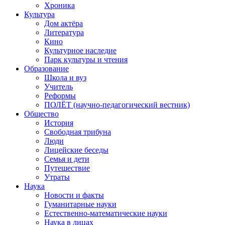
Хроника
Культура
Дом актёра
Литература
Кино
Культурное наследие
Парк культуры и чтения
Образование
Школа и вуз
Учитель
Реформы
ПОЛЁТ (научно-педагогический вестник)
Общество
История
Свободная трибуна
Люди
Лицейские беседы
Семья и дети
Путешествие
Утраты
Наука
Новости и факты
Гуманитарные науки
Естественно-математические науки
Наука в лицах