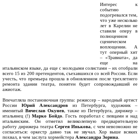
Интерес к
событию
подогревался тем,
что уже несколько
лет в Карелии не
ставили оперу в
полноценном
сценическом
воплощении. А
тут оперный хит
– «Травиата», да
еще на
итальянском языке, да еще с молодыми солистами – их отобрали
всего 15 из 200 претендентов, съехавшихся со всей России. Если
учесть, что премьера прошла в обновленном после трехлетнего
ремонта здании театра, понятен будет сопровождавший ее
ажиотаж.
Впечатляла постановочная группа: режиссер – народный артист
России
Юрий Александров
из Петербурга, художник –
именитый
Вячеслав Окунев
, также из Петербурга, дирижер –
итальянец (!)
Марко Бойдо
. Гость поработал с певцами и над
итальянским. Он отметил великолепную предварительную
работу дирижера театра
Сергея Иньков
а
, с чем невозможно не
согласиться: оркестр давно так не звучал. Хор выше всяких
похвал, в чем заслуга хормейстера
Александра Зорина
.