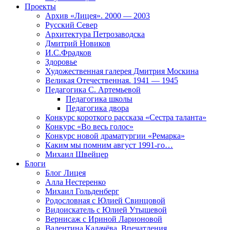
Проекты
Архив «Лицея». 2000 — 2003
Русский Север
Архитектура Петрозаводска
Дмитрий Новиков
И.С.Фрадков
Здоровье
Художественная галерея Дмитрия Москина
Великая Отечественная. 1941 — 1945
Педагогика С. Артемьевой
Педагогика школы
Педагогика двора
Конкурс короткого рассказа «Сестра таланта»
Конкурс «Во весь голос»
Конкурс новой драматургии «Ремарка»
Каким мы помним август 1991-го…
Михаил Швейцер
Блоги
Блог Лицея
Алла Нестеренко
Михаил Гольденберг
Родословная с Юлией Свинцовой
Видоискатель с Юлией Утышевой
Вернисаж с Ириной Ларионовой
Валентина Калачёва. Впечатления