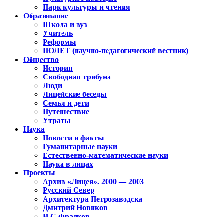
Парк культуры и чтения
Образование
Школа и вуз
Учитель
Реформы
ПОЛЁТ (научно-педагогический вестник)
Общество
История
Свободная трибуна
Люди
Лицейские беседы
Семья и дети
Путешествие
Утраты
Наука
Новости и факты
Гуманитарные науки
Естественно-математические науки
Наука в лицах
Проекты
Архив «Лицея». 2000 — 2003
Русский Север
Архитектура Петрозаводска
Дмитрий Новиков
И.С.Фрадков