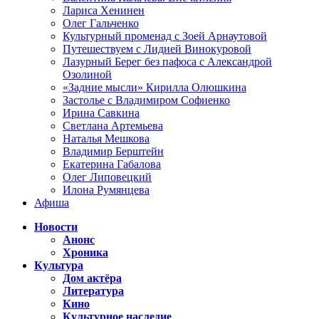
Лариса Хенинен
Олег Гальченко
Культурный променад с Зоей Арнаутовой
Путешествуем с Лидией Винокуровой
Лазурный Берег без пафоса с Александрой
Озолиной
«Задние мысли» Кирилла Олюшкина
Застолье с Владимиром Софиенко
Ирина Савкина
Светлана Артемьева
Наталья Мешкова
Владимир Берштейн
Екатерина Габалова
Олег Липовецкий
Илона Румянцева
Афиша
Новости
Анонс
Хроника
Культура
Дом актёра
Литература
Кино
Культурное наследие