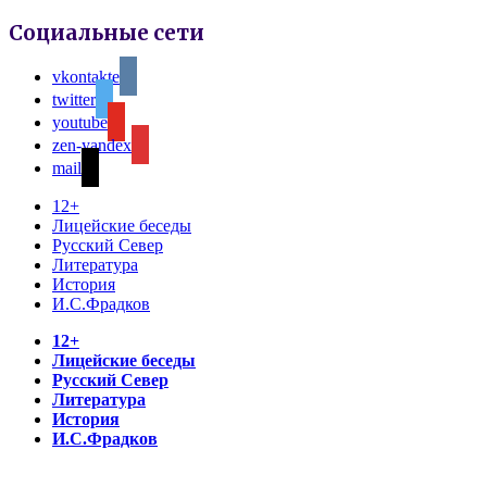
Социальные сети
vkontakte
twitter
youtube
zen-yandex
mail
12+
Лицейские беседы
Русский Север
Литература
История
И.С.Фрадков
12+
Лицейские беседы
Русский Север
Литература
История
И.С.Фрадков