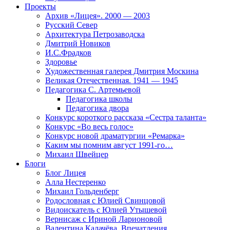
Проекты
Архив «Лицея». 2000 — 2003
Русский Север
Архитектура Петрозаводска
Дмитрий Новиков
И.С.Фрадков
Здоровье
Художественная галерея Дмитрия Москина
Великая Отечественная. 1941 — 1945
Педагогика С. Артемьевой
Педагогика школы
Педагогика двора
Конкурс короткого рассказа «Сестра таланта»
Конкурс «Во весь голос»
Конкурс новой драматургии «Ремарка»
Каким мы помним август 1991-го…
Михаил Швейцер
Блоги
Блог Лицея
Алла Нестеренко
Михаил Гольденберг
Родословная с Юлией Свинцовой
Видоискатель с Юлией Утышевой
Вернисаж с Ириной Ларионовой
Валентина Калачёва. Впечатления