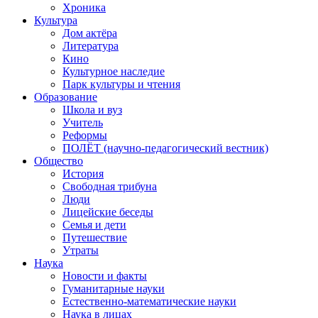
Хроника
Культура
Дом актёра
Литература
Кино
Культурное наследие
Парк культуры и чтения
Образование
Школа и вуз
Учитель
Реформы
ПОЛЁТ (научно-педагогический вестник)
Общество
История
Свободная трибуна
Люди
Лицейские беседы
Семья и дети
Путешествие
Утраты
Наука
Новости и факты
Гуманитарные науки
Естественно-математические науки
Наука в лицах