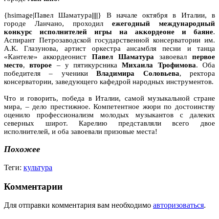
{hsimage|Павел Шаматура
||||
} В начале октября в Италии, в
городе Ланчано, проходил
ежегодный международный
конкурс исполнителей игры на аккордеоне и баяне
.
Аспирант Петрозаводской государственной консерватории им.
А.К. Глазунова, артист оркестра ансамбля песни и танца
«Кантеле» аккордеонист
Павел Шаматура
завоевал
первое
место
,
второе
– у пятикурсника
Михаила Трофимова
. Оба
победителя – ученики
Владимира Соловьева
, ректора
консерватории, заведующего кафедрой народных инструментов.
Что и говорить, победа в Италии, самой музыкальной стране
мира, – дело престижное. Компетентное жюри по достоинству
оценило профессионализм молодых музыкантов с далеких
северных широт. Карелию представляли всего двое
исполнителей, и оба завоевали призовые места!
Похожее
Теги:
культура
Комментарии
Для отправки комментария вам необходимо
авторизоваться
.