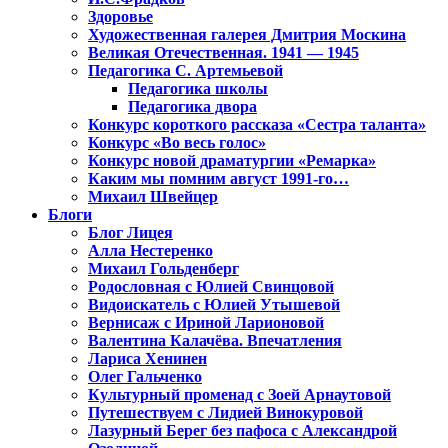
Здоровье
Художественная галерея Дмитрия Москина
Великая Отечественная. 1941 — 1945
Педагогика С. Артемьевой
Педагогика школы
Педагогика двора
Конкурс короткого рассказа «Сестра таланта»
Конкурс «Во весь голос»
Конкурс новой драматургии «Ремарка»
Каким мы помним август 1991-го…
Михаил Швейцер
Блоги
Блог Лицея
Алла Нестеренко
Михаил Гольденберг
Родословная с Юлией Свинцовой
Видоискатель с Юлией Утышевой
Вернисаж с Ириной Ларионовой
Валентина Калачёва. Впечатления
Лариса Хенинен
Олег Гальченко
Культурный променад с Зоей Арнаутовой
Путешествуем с Лидией Винокуровой
Лазурный Берег без пафоса с Александрой