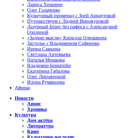
Лариса Хенинен
Олег Гальченко
Культурный променад с Зоей Арнаутовой
Путешествуем с Лидией Винокуровой
Лазурный Берег без пафоса с Александрой
Озолиной
«Задние мысли» Кирилла Олюшкина
Застолье с Владимиром Софиенко
Ирина Савкина
Светлана Артемьева
Наталья Мешкова
Владимир Берштейн
Екатерина Габалова
Олег Липовецкий
Илона Румянцева
Афиша
Новости
Анонс
Хроника
Культура
Дом актёра
Литература
Кино
Культурное наследие