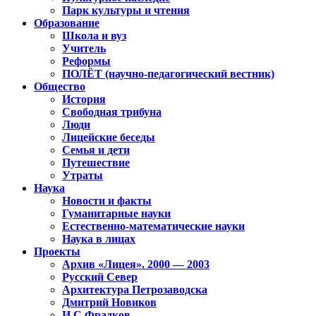
Парк культуры и чтения
Образование
Школа и вуз
Учитель
Реформы
ПОЛЁТ (научно-педагогический вестник)
Общество
История
Свободная трибуна
Люди
Лицейские беседы
Семья и дети
Путешествие
Утраты
Наука
Новости и факты
Гуманитарные науки
Естественно-математические науки
Наука в лицах
Проекты
Архив «Лицея». 2000 — 2003
Русский Север
Архитектура Петрозаводска
Дмитрий Новиков
И.С.Фрадков