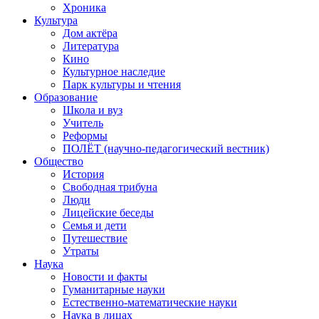
Хроника
Культура
Дом актёра
Литература
Кино
Культурное наследие
Парк культуры и чтения
Образование
Школа и вуз
Учитель
Реформы
ПОЛЁТ (научно-педагогический вестник)
Общество
История
Свободная трибуна
Люди
Лицейские беседы
Семья и дети
Путешествие
Утраты
Наука
Новости и факты
Гуманитарные науки
Естественно-математические науки
Наука в лицах