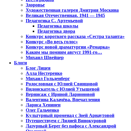
Здоровье
Художественная галерея Дмитрия Москина
Великая Отечественная. 1941 — 1945
Педагогика С. Артемьевой
Педагогика школы
Педагогика двора
Конкурс короткого рассказа «Сестра таланта»
Конкурс «Во весь голос»
Конкурс новой драматургии «Ремарка»
Каким мы помним август 1991-го…
Михаил Швейцер
Блоги
Блог Лицея
Алла Нестеренко
Михаил Гольденберг
Родословная с Юлией Свинцовой
Видоискатель с Юлией Утышевой
Вернисаж с Ириной Ларионовой
Валентина Калачёва. Впечатления
Лариса Хенинен
Олег Гальченко
Культурный променад с Зоей Арнаутовой
Путешествуем с Лидией Винокуровой
Лазурный Берег без пафоса с Александрой