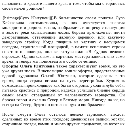
напомнить о красоте нашего края, о том, чтобы мы с гордились
своей малой родиной?
{hsimage|Суло Юнтунен||||}В большинстве своем полотна Суло
Хейкковича оптимистичны, в них чувствуется энергия
молодости и радость жизни, изображает ли он реку с плывущим
в золоте реки сплавляемым лесом, березы ярко-желтые, почти
декоративные, оттеняющие далекую деревню, или какую-то
заводскую стройку. Когда глядишь на картину с несущемся
поездом, строительной площадкой, в памяти всплывают строки
советского шлягера, полные энтузиазма: «В буднях великих
строек..». Одним словом, в картинах мастера запечатлено само
время, и теперь мы понимаем это особо отчетливо.
Офорты Олега Юнтунена
также характеризуют время, но это
уже другая эпоха. В экспозицию вошли офорты, представленные
вдовой художника Ольгой Юнтунен, которые сделаны в то
время, когда страна встала на путь перестройки. Художник
осмысливал происходящее как бы со стороны, уходя вглубь себя,
пытаясь срастись с природой, надеясь услышать биение сердца
самой земли, страдающей от человеческого варварства. Он
бросал город и ехал на Север к Белому морю. Никогда на юг, но
всегда на Север, будто он питал его дух и воображение.
После смерти Олега осталось немало зарисовок, этюдов,
сделанных во время этих походов; дневниковые записи, коряги,
старинные гвозди, камни и много других предметов, на которых