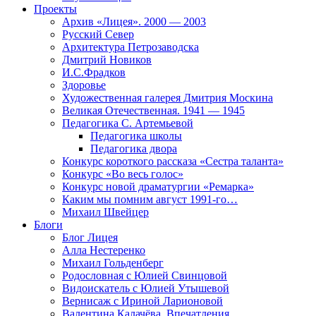
Проекты
Архив «Лицея». 2000 — 2003
Русский Север
Архитектура Петрозаводска
Дмитрий Новиков
И.С.Фрадков
Здоровье
Художественная галерея Дмитрия Москина
Великая Отечественная. 1941 — 1945
Педагогика С. Артемьевой
Педагогика школы
Педагогика двора
Конкурс короткого рассказа «Сестра таланта»
Конкурс «Во весь голос»
Конкурс новой драматургии «Ремарка»
Каким мы помним август 1991-го…
Михаил Швейцер
Блоги
Блог Лицея
Алла Нестеренко
Михаил Гольденберг
Родословная с Юлией Свинцовой
Видоискатель с Юлией Утышевой
Вернисаж с Ириной Ларионовой
Валентина Калачёва. Впечатления