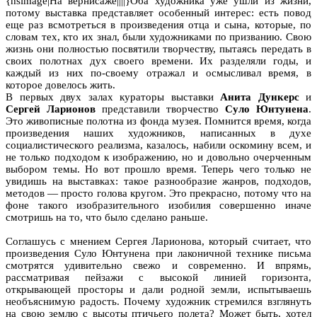
{hsimage|На вернисаже||||}Оба художника уже ушли из жизни,
потому выставка представляет особенный интерес: есть повод
еще раз всмотреться в произведения отца и сына, которые, по
словам тех, кто их знал, были художниками по призванию. Свою
жизнь они полностью посвятили творчеству, пытаясь передать в
своих полотнах дух своего времени. Их разделяли годы, и
каждый из них по-своему отражал и осмысливал время, в
которое довелось жить.
В первых двух залах
кураторы выставки
Анита Дункерс
и
Сергей Ларионов
представили творчество
Суло Юнтунена
.
Это живописные полотна из фонда музея. Помнится время, когда
произведения наших художников, написанных в духе
социалистического реализма, казалось, набили оскомину всем, и
не только подходом к изображению, но и довольно очерченным
выбором темы. Но вот прошло время. Теперь чего только не
увидишь на выставках: такое разнообразие жанров, подходов,
методов — просто голова кругом. Это прекрасно, потому что на
фоне такого изобразительного изобилия совершенно иначе
смотришь на то, что было сделано раньше.
Соглашусь с мнением Сергея Ларионова, который считает, что
произведения Суло Юнтунена при лаконичной технике письма
смотрятся удивительно свежо и современно. И впрямь,
рассматривая пейзажи с высокой линией горизонта,
открывающей просторы и дали родной земли, испытываешь
необъяснимую радость. Почему художник стремился взглянуть
на свою землю с высоты птичьего полета? Может быть, хотел