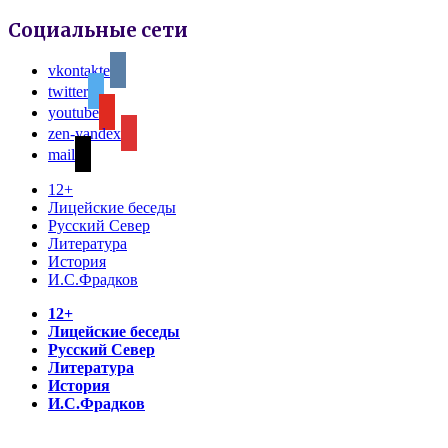
Социальные сети
vkontakte
twitter
youtube
zen-yandex
mail
12+
Лицейские беседы
Русский Север
Литература
История
И.С.Фрадков
12+
Лицейские беседы
Русский Север
Литература
История
И.С.Фрадков