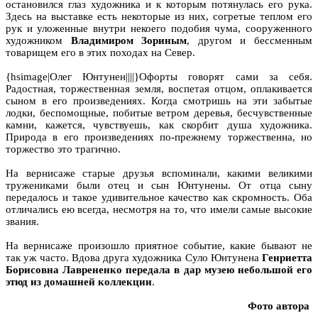
остановился глаз художника и к которым потянулась его рука.
Здесь на выставке есть некоторые из них, согретые теплом его
рук и уложенные внутри некоего подобия чума, сооруженного
художником
Владимиром Зориным
, другом и бессменным
товарищем его в этих походах на Север.
{hsimage|Олег Юнтунен||||}Офорты говорят сами за себя.
Радостная, торжественная земля, воспетая отцом, оплакивается
сыном в его произведениях. Когда смотришь на эти забытые
лодки, беспомощные, побитые ветром деревья, бесчувственные
камни, кажется, чувствуешь, как скорбит душа художника.
Природа в его произведениях по-прежнему торжественна, но
торжество это трагично.
На вернисаже старые друзья вспоминали, какими великими
тружениками были отец и сын Юнтунены. От отца сыну
передалось и такое удивительное качество как скромность. Оба
отличались ею всегда, несмотря на то, что имели самые высокие
звания.
На вернисаже произошло приятное событие, какие бывают не
так уж часто. Вдова друга художника Суло Юнтунена
Генриетта
Борисовна Лаврененко передала в дар музею небольшой его
этюд из домашней коллекции
.
Фото автора