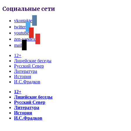
Социальные сети
vkontakte
twitter
youtube
zen-yandex
mail
12+
Лицейские беседы
Русский Север
Литература
История
И.С.Фрадков
12+
Лицейские беседы
Русский Север
Литература
История
И.С.Фрадков