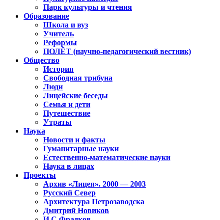
Парк культуры и чтения
Образование
Школа и вуз
Учитель
Реформы
ПОЛЁТ (научно-педагогический вестник)
Общество
История
Свободная трибуна
Люди
Лицейские беседы
Семья и дети
Путешествие
Утраты
Наука
Новости и факты
Гуманитарные науки
Естественно-математические науки
Наука в лицах
Проекты
Архив «Лицея». 2000 — 2003
Русский Север
Архитектура Петрозаводска
Дмитрий Новиков
И.С.Фрадков