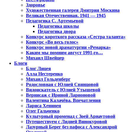
Здоровье
Художественная галерея Дмитрия Москина
Великая Отечественная. 1941 — 1945
Педагогика С. Артемьевой
Педагогика школы
Педагогика двора
Конкурс короткого рассказа «Сестра таланта»
Конкурс «Во весь голос»
Конкурс новой драматургии «Ремарка»
Каким мы помним август 1991-го…
Михаил Швейцер
Блоги
Блог Лицея
Алла Нестеренко
Михаил Гольденберг
Родословная с Юлией Свинцовой
Видоискатель с Юлией Утышевой
Вернисаж с Ириной Ларионовой
Валентина Калачёва. Впечатления
Лариса Хенинен
Олег Гальченко
Культурный променад с Зоей Арнаутовой
Путешествуем с Лидией Винокуровой
Лазурный Берег без пафоса с Александрой