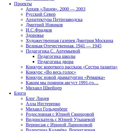
Проекты
Архив «Лицея». 2000 — 2003
Русский Север
Архитектура Петрозаводска
Дмитрий Новиков
И.С.Фрадков
Здоровье
Художественная галерея Дмитрия Москина
Великая Отечественная. 1941 — 1945
Педагогика С. Артемьевой
Педагогика школы
Педагогика двора
Конкурс короткого рассказа «Сестра таланта»
Конкурс «Во весь голос»
Конкурс новой драматургии «Ремарка»
Каким мы помним август 1991-го…
Михаил Швейцер
Блоги
Блог Лицея
Алла Нестеренко
Михаил Гольденберг
Родословная с Юлией Свинцовой
Видоискатель с Юлией Утышевой
Вернисаж с Ириной Ларионовой
Валентина Калачёва. Впечатления