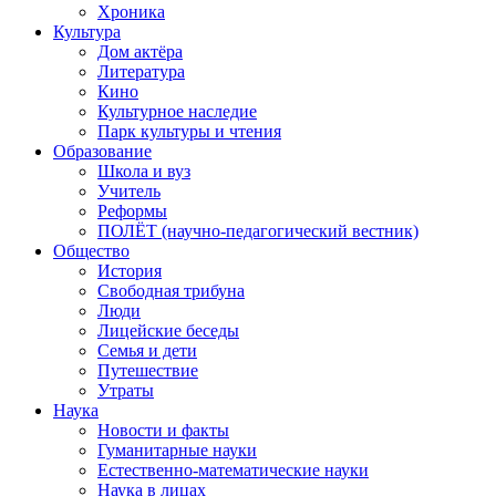
Хроника
Культура
Дом актёра
Литература
Кино
Культурное наследие
Парк культуры и чтения
Образование
Школа и вуз
Учитель
Реформы
ПОЛЁТ (научно-педагогический вестник)
Общество
История
Свободная трибуна
Люди
Лицейские беседы
Семья и дети
Путешествие
Утраты
Наука
Новости и факты
Гуманитарные науки
Естественно-математические науки
Наука в лицах