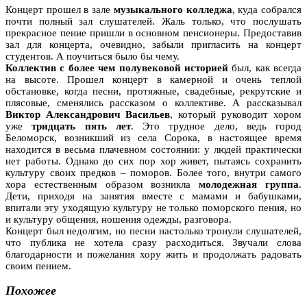
Концерт прошел в зале
музыкального колледжа
, куда собрался
почти полный зал слушателей. Жаль только, что послушать
прекрасное пение пришли в основном пенсионеры. Предоставив
зал для концерта, очевидно, забыли пригласить на концерт
студентов. А поучиться было бы чему.
Коллектив с более чем полувековой историей
был, как всегда
на высоте. Прошел концерт в камерной и очень теплой
обстановке, когда песни, протяжные, свадебные, рекрутские и
плясовые, сменялись рассказом о коллективе. А рассказывал
Виктор Александрович Васильев
, который руководит хором
уже
тридцать пять лет
. Это трудное дело, ведь город
Беломорск, возникший из села Сорока, в настоящее время
находится в весьма плачевном состоянии: у людей практически
нет работы. Однако до сих пор хор живет, пытаясь сохранить
культуру своих предков – поморов. Более того, внутри самого
хора естественным образом возникла
молодежная группа
.
Дети, приходя на занятия вместе с мамами и бабушками,
впитали эту уходящую культуру не только поморского пения, но
и культуру общения, ношения одежды, разговора.
Концерт был недолгим, но песни настолько тронули слушателей,
что публика не хотела сразу расходиться. Звучали слова
благодарности и пожелания хору жить и продолжать радовать
своим пением.
Похожее