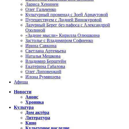
Лариса Хенинен
Олег Гальченко
Культурный променад с Зоей Арнаутовой
Путешествуем с Лидией Винокуровой
Лазурный Берег без пафоса с Александрой
Озолиной
«Задние мысли» Кирилла Олюшкина
Застолье с Владимиром Софиенко
Ирина Савкина
Светлана Артемьева
Наталья Мешкова
Владимир Берштейн
Екатерина Габалова
Олег Липовецкий
Илона Румянцева
Афиша
Новости
Анонс
Хроника
Культура
Дом актёра
Литература
Кино
Культурное наследие