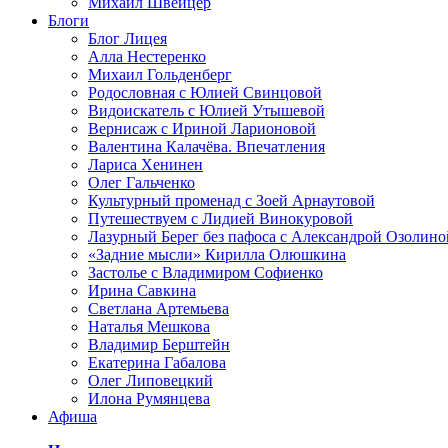
Михаил Швейцер
Блоги
Блог Лицея
Алла Нестеренко
Михаил Гольденберг
Родословная с Юлией Свинцовой
Видоискатель с Юлией Утышевой
Вернисаж с Ириной Ларионовой
Валентина Калачёва. Впечатления
Лариса Хенинен
Олег Гальченко
Культурный променад с Зоей Арнаутовой
Путешествуем с Лидией Винокуровой
Лазурный Берег без пафоса с Александрой Озолино
«Задние мысли» Кирилла Олюшкина
Застолье с Владимиром Софиенко
Ирина Савкина
Светлана Артемьева
Наталья Мешкова
Владимир Берштейн
Екатерина Габалова
Олег Липовецкий
Илона Румянцева
Афиша