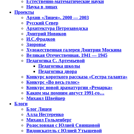
Естественно-математические науки
Наука в лицах
Проекты
Архив «Лицея». 2000 — 2003
Русский Север
Архитектура Петрозаводска
Дмитрий Новиков
И.С.Фрадков
Здоровье
Художественная галерея Дмитрия Москина
Великая Отечественная. 1941 — 1945
Педагогика С. Артемьевой
Педагогика школы
Педагогика двора
Конкурс короткого рассказа «Сестра таланта»
Конкурс «Во весь голос»
Конкурс новой драматургии «Ремарка»
Каким мы помним август 1991-го…
Михаил Швейцер
Блоги
Блог Лицея
Алла Нестеренко
Михаил Гольденберг
Родословная с Юлией Свинцовой
Видоискатель с Юлией Утышевой