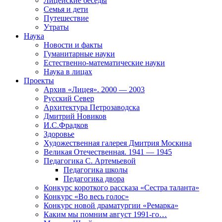
Лицейские беседы
Семья и дети
Путешествие
Утраты
Наука
Новости и факты
Гуманитарные науки
Естественно-математические науки
Наука в лицах
Проекты
Архив «Лицея». 2000 — 2003
Русский Север
Архитектура Петрозаводска
Дмитрий Новиков
И.С.Фрадков
Здоровье
Художественная галерея Дмитрия Москина
Великая Отечественная. 1941 — 1945
Педагогика С. Артемьевой
Педагогика школы
Педагогика двора
Конкурс короткого рассказа «Сестра таланта»
Конкурс «Во весь голос»
Конкурс новой драматургии «Ремарка»
Каким мы помним август 1991-го…