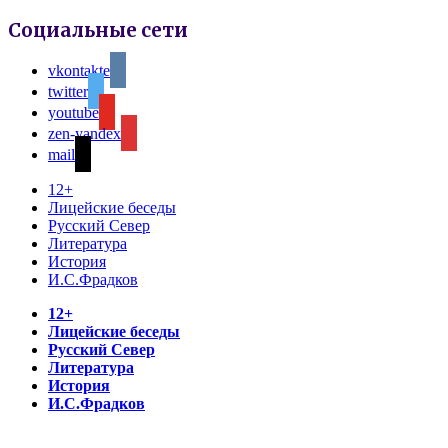
Социальные сети
vkontakte
twitter
youtube
zen-yandex
mail
12+
Лицейские беседы
Русский Север
Литература
История
И.С.Фрадков
12+
Лицейские беседы
Русский Север
Литература
История
И.С.Фрадков