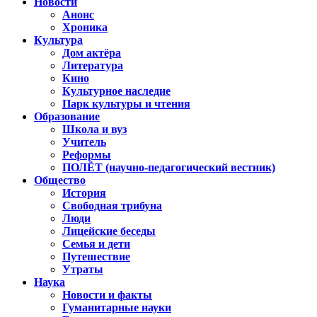
Новости
Анонс
Хроника
Культура
Дом актёра
Литература
Кино
Культурное наследие
Парк культуры и чтения
Образование
Школа и вуз
Учитель
Реформы
ПОЛЁТ (научно-педагогический вестник)
Общество
История
Свободная трибуна
Люди
Лицейские беседы
Семья и дети
Путешествие
Утраты
Наука
Новости и факты
Гуманитарные науки