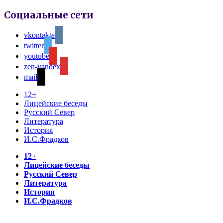
Социальные сети
vkontakte
twitter
youtube
zen-yandex
mail
12+
Лицейские беседы
Русский Север
Литература
История
И.С.Фрадков
12+
Лицейские беседы
Русский Север
Литература
История
И.С.Фрадков