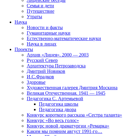
Лицейские беседы
Семья и дети
Путешествие
Утраты
Наука
Новости и факты
Гуманитарные науки
Естественно-математические науки
Наука в лицах
Проекты
Архив «Лицея». 2000 — 2003
Русский Север
Архитектура Петрозаводска
Дмитрий Новиков
И.С.Фрадков
Здоровье
Художественная галерея Дмитрия Москина
Великая Отечественная. 1941 — 1945
Педагогика С. Артемьевой
Педагогика школы
Педагогика двора
Конкурс короткого рассказа «Сестра таланта»
Конкурс «Во весь голос»
Конкурс новой драматургии «Ремарка»
Каким мы помним август 1991-го…