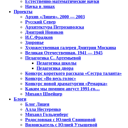
Естественно-математические науки
Наука в лицах
Проекты
Архив «Лицея». 2000 — 2003
Русский Север
Архитектура Петрозаводска
Дмитрий Новиков
И.С.Фрадков
Здоровье
Художественная галерея Дмитрия Москина
Великая Отечественная. 1941 — 1945
Педагогика С. Артемьевой
Педагогика школы
Педагогика двора
Конкурс короткого рассказа «Сестра таланта»
Конкурс «Во весь голос»
Конкурс новой драматургии «Ремарка»
Каким мы помним август 1991-го…
Михаил Швейцер
Блоги
Блог Лицея
Алла Нестеренко
Михаил Гольденберг
Родословная с Юлией Свинцовой
Видоискатель с Юлией Утышевой