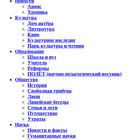
Новости
Анонс
Хроника
Культура
Дом актёра
Литература
Кино
Культурное наследие
Парк культуры и чтения
Образование
Школа и вуз
Учитель
Реформы
ПОЛЁТ (научно-педагогический вестник)
Общество
История
Свободная трибуна
Люди
Лицейские беседы
Семья и дети
Путешествие
Утраты
Наука
Новости и факты
Гуманитарные науки