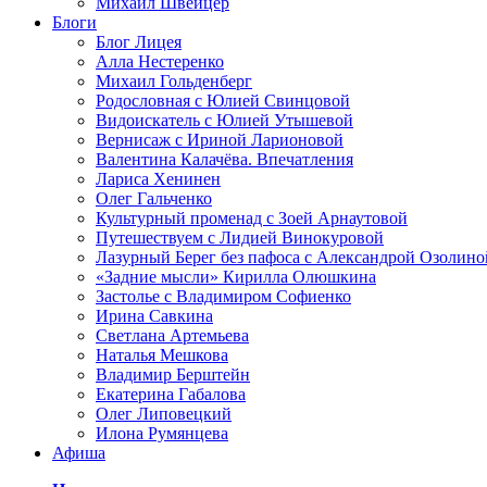
Михаил Швейцер
Блоги
Блог Лицея
Алла Нестеренко
Михаил Гольденберг
Родословная с Юлией Свинцовой
Видоискатель с Юлией Утышевой
Вернисаж с Ириной Ларионовой
Валентина Калачёва. Впечатления
Лариса Хенинен
Олег Гальченко
Культурный променад с Зоей Арнаутовой
Путешествуем с Лидией Винокуровой
Лазурный Берег без пафоса с Александрой Озолино
«Задние мысли» Кирилла Олюшкина
Застолье с Владимиром Софиенко
Ирина Савкина
Светлана Артемьева
Наталья Мешкова
Владимир Берштейн
Екатерина Габалова
Олег Липовецкий
Илона Румянцева
Афиша