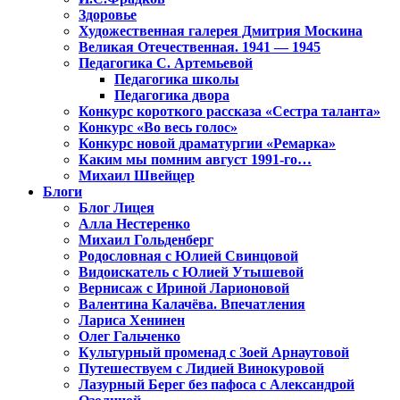
Здоровье
Художественная галерея Дмитрия Москина
Великая Отечественная. 1941 — 1945
Педагогика С. Артемьевой
Педагогика школы
Педагогика двора
Конкурс короткого рассказа «Сестра таланта»
Конкурс «Во весь голос»
Конкурс новой драматургии «Ремарка»
Каким мы помним август 1991-го…
Михаил Швейцер
Блоги
Блог Лицея
Алла Нестеренко
Михаил Гольденберг
Родословная с Юлией Свинцовой
Видоискатель с Юлией Утышевой
Вернисаж с Ириной Ларионовой
Валентина Калачёва. Впечатления
Лариса Хенинен
Олег Гальченко
Культурный променад с Зоей Арнаутовой
Путешествуем с Лидией Винокуровой
Лазурный Берег без пафоса с Александрой