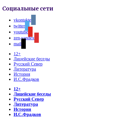
Социальные сети
vkontakte
twitter
youtube
zen-yandex
mail
12+
Лицейские беседы
Русский Север
Литература
История
И.С.Фрадков
12+
Лицейские беседы
Русский Север
Литература
История
И.С.Фрадков