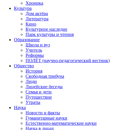
Хроника
Культура
Дом актёра
Литература
Кино
Культурное наследие
Парк культуры и чтения
Образование
Школа и вуз
Учитель
Реформы
ПОЛЁТ (научно-педагогический вестник)
Общество
История
Свободная трибуна
Люди
Лицейские беседы
Семья и дети
Путешествие
Утраты
Наука
Новости и факты
Гуманитарные науки
Естественно-математические науки
Наука в лицах