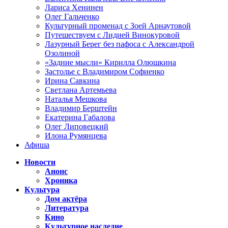
Лариса Хенинен
Олег Гальченко
Культурный променад с Зоей Арнаутовой
Путешествуем с Лидией Винокуровой
Лазурный Берег без пафоса с Александрой
Озолиной
«Задние мысли» Кирилла Олюшкина
Застолье с Владимиром Софиенко
Ирина Савкина
Светлана Артемьева
Наталья Мешкова
Владимир Берштейн
Екатерина Габалова
Олег Липовецкий
Илона Румянцева
Афиша
Новости
Анонс
Хроника
Культура
Дом актёра
Литература
Кино
Культурное наследие