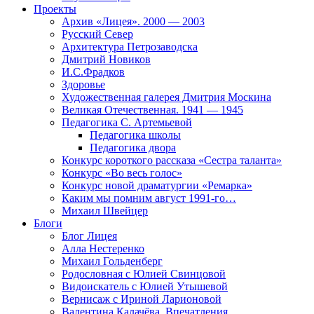
Проекты
Архив «Лицея». 2000 — 2003
Русский Север
Архитектура Петрозаводска
Дмитрий Новиков
И.С.Фрадков
Здоровье
Художественная галерея Дмитрия Москина
Великая Отечественная. 1941 — 1945
Педагогика С. Артемьевой
Педагогика школы
Педагогика двора
Конкурс короткого рассказа «Сестра таланта»
Конкурс «Во весь голос»
Конкурс новой драматургии «Ремарка»
Каким мы помним август 1991-го…
Михаил Швейцер
Блоги
Блог Лицея
Алла Нестеренко
Михаил Гольденберг
Родословная с Юлией Свинцовой
Видоискатель с Юлией Утышевой
Вернисаж с Ириной Ларионовой
Валентина Калачёва. Впечатления