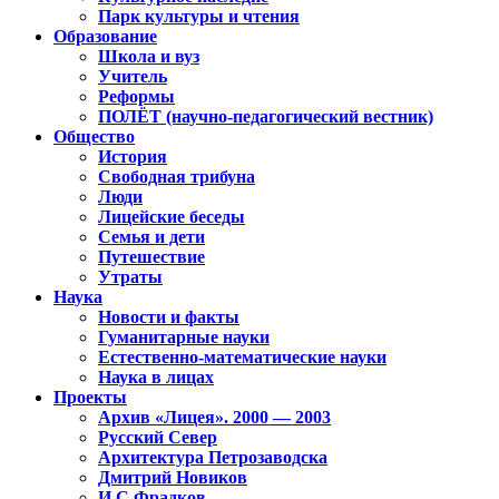
Парк культуры и чтения
Образование
Школа и вуз
Учитель
Реформы
ПОЛЁТ (научно-педагогический вестник)
Общество
История
Свободная трибуна
Люди
Лицейские беседы
Семья и дети
Путешествие
Утраты
Наука
Новости и факты
Гуманитарные науки
Естественно-математические науки
Наука в лицах
Проекты
Архив «Лицея». 2000 — 2003
Русский Север
Архитектура Петрозаводска
Дмитрий Новиков
И.С.Фрадков