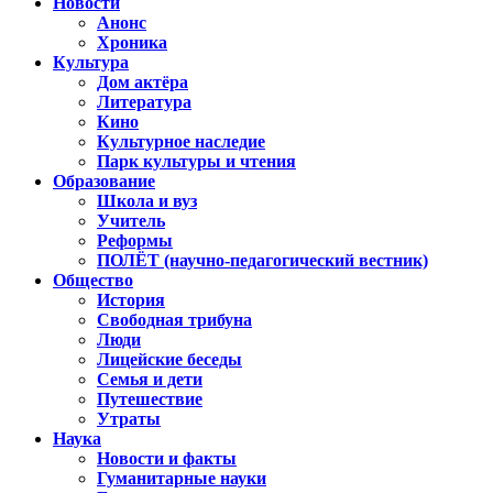
Новости
Анонс
Хроника
Культура
Дом актёра
Литература
Кино
Культурное наследие
Парк культуры и чтения
Образование
Школа и вуз
Учитель
Реформы
ПОЛЁТ (научно-педагогический вестник)
Общество
История
Свободная трибуна
Люди
Лицейские беседы
Семья и дети
Путешествие
Утраты
Наука
Новости и факты
Гуманитарные науки