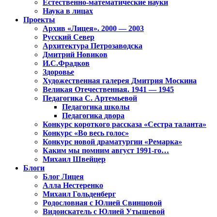
Естественно-математические науки
Наука в лицах
Проекты
Архив «Лицея». 2000 — 2003
Русский Север
Архитектура Петрозаводска
Дмитрий Новиков
И.С.Фрадков
Здоровье
Художественная галерея Дмитрия Москина
Великая Отечественная. 1941 — 1945
Педагогика С. Артемьевой
Педагогика школы
Педагогика двора
Конкурс короткого рассказа «Сестра таланта»
Конкурс «Во весь голос»
Конкурс новой драматургии «Ремарка»
Каким мы помним август 1991-го…
Михаил Швейцер
Блоги
Блог Лицея
Алла Нестеренко
Михаил Гольденберг
Родословная с Юлией Свинцовой
Видоискатель с Юлией Утышевой