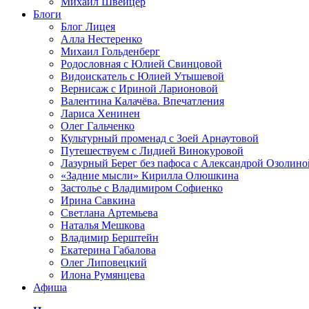
Михаил Швейцер
Блоги
Блог Лицея
Алла Нестеренко
Михаил Гольденберг
Родословная с Юлией Свинцовой
Видоискатель с Юлией Утышевой
Вернисаж с Ириной Ларионовой
Валентина Калачёва. Впечатления
Лариса Хенинен
Олег Гальченко
Культурный променад с Зоей Арнаутовой
Путешествуем с Лидией Винокуровой
Лазурный Берег без пафоса с Александрой Озолино
«Задние мысли» Кирилла Олюшкина
Застолье с Владимиром Софиенко
Ирина Савкина
Светлана Артемьева
Наталья Мешкова
Владимир Берштейн
Екатерина Габалова
Олег Липовецкий
Илона Румянцева
Афиша