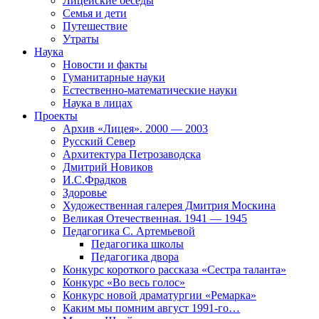
Лицейские беседы
Семья и дети
Путешествие
Утраты
Наука
Новости и факты
Гуманитарные науки
Естественно-математические науки
Наука в лицах
Проекты
Архив «Лицея». 2000 — 2003
Русский Север
Архитектура Петрозаводска
Дмитрий Новиков
И.С.Фрадков
Здоровье
Художественная галерея Дмитрия Москина
Великая Отечественная. 1941 — 1945
Педагогика С. Артемьевой
Педагогика школы
Педагогика двора
Конкурс короткого рассказа «Сестра таланта»
Конкурс «Во весь голос»
Конкурс новой драматургии «Ремарка»
Каким мы помним август 1991-го…