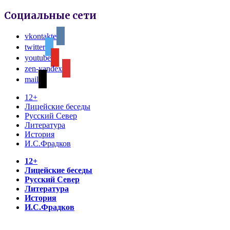
Социальные сети
vkontakte
twitter
youtube
zen-yandex
mail
12+
Лицейские беседы
Русский Север
Литература
История
И.С.Фрадков
12+
Лицейские беседы
Русский Север
Литература
История
И.С.Фрадков