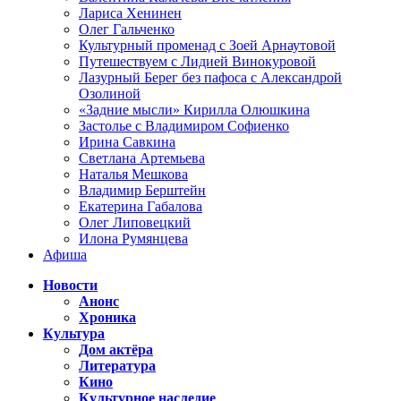
Лариса Хенинен
Олег Гальченко
Культурный променад с Зоей Арнаутовой
Путешествуем с Лидией Винокуровой
Лазурный Берег без пафоса с Александрой
Озолиной
«Задние мысли» Кирилла Олюшкина
Застолье с Владимиром Софиенко
Ирина Савкина
Светлана Артемьева
Наталья Мешкова
Владимир Берштейн
Екатерина Габалова
Олег Липовецкий
Илона Румянцева
Афиша
Новости
Анонс
Хроника
Культура
Дом актёра
Литература
Кино
Культурное наследие