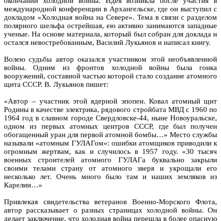
окончании холодной войны. Идея возникла после участия в
международной конференции в Архангельске, где он выступил с
докладом «Холодная война на Севере». Тема в связи с разделом
полярного шельфа острейшая, ею активно занимаются западные
ученые. На основе материала, который был собран для доклада и
остался невостребованным, Василий Лукьянов и написал книгу.
Волею судьбы автор оказался участником этой необъявленной
войны. Одним из фронтов холодной войны была гонка
вооружений, составной частью которой стало создание атомного
щита СССР. В. Лукьянов пишет:
«Автор – участник этой ядерной эпопеи. Ковал атомный щит
Родины в качестве электрика, рядового стройбата МВД с 1960 по
1964 год в славном городе Свердловске-44, ныне Новоуральске,
одном из первых атомных центров СССР, где был получен
обогащенный уран для первой атомной бомбы…» Место службы
называли «атомным ГУЛАГом»: ошибки атомщиков приводили к
огромным жертвам, как и случилось в 1957 году. «30 тысяч
военных строителей атомного ГУЛАГа буквально закрыли
своими телами страну от атомного зверя и укрощали его
несколько лет. Очень много было там и наших земляков из
Карелии…»
Привлекая свидетельства ветеранов Военно-Морского Флота,
автор рассказывает о разных страницах холодной войны. Он
делает заключение, что холодная война перешла в более опасную