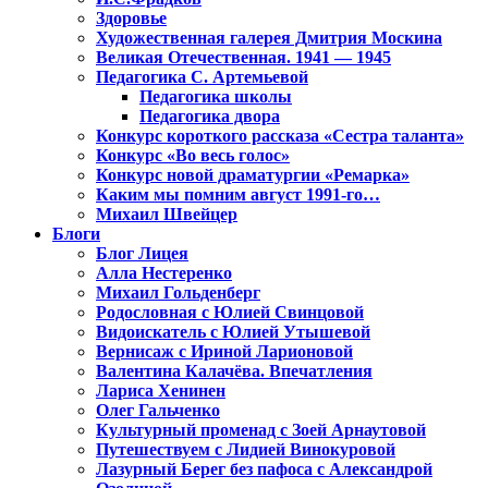
Здоровье
Художественная галерея Дмитрия Москина
Великая Отечественная. 1941 — 1945
Педагогика С. Артемьевой
Педагогика школы
Педагогика двора
Конкурс короткого рассказа «Сестра таланта»
Конкурс «Во весь голос»
Конкурс новой драматургии «Ремарка»
Каким мы помним август 1991-го…
Михаил Швейцер
Блоги
Блог Лицея
Алла Нестеренко
Михаил Гольденберг
Родословная с Юлией Свинцовой
Видоискатель с Юлией Утышевой
Вернисаж с Ириной Ларионовой
Валентина Калачёва. Впечатления
Лариса Хенинен
Олег Гальченко
Культурный променад с Зоей Арнаутовой
Путешествуем с Лидией Винокуровой
Лазурный Берег без пафоса с Александрой