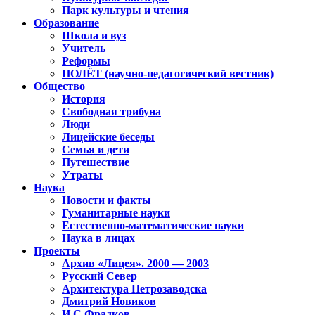
Парк культуры и чтения
Образование
Школа и вуз
Учитель
Реформы
ПОЛЁТ (научно-педагогический вестник)
Общество
История
Свободная трибуна
Люди
Лицейские беседы
Семья и дети
Путешествие
Утраты
Наука
Новости и факты
Гуманитарные науки
Естественно-математические науки
Наука в лицах
Проекты
Архив «Лицея». 2000 — 2003
Русский Север
Архитектура Петрозаводска
Дмитрий Новиков
И.С.Фрадков