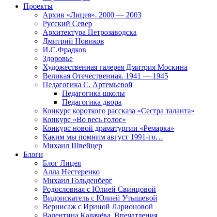
Проекты
Архив «Лицея». 2000 — 2003
Русский Север
Архитектура Петрозаводска
Дмитрий Новиков
И.С.Фрадков
Здоровье
Художественная галерея Дмитрия Москина
Великая Отечественная. 1941 — 1945
Педагогика С. Артемьевой
Педагогика школы
Педагогика двора
Конкурс короткого рассказа «Сестра таланта»
Конкурс «Во весь голос»
Конкурс новой драматургии «Ремарка»
Каким мы помним август 1991-го…
Михаил Швейцер
Блоги
Блог Лицея
Алла Нестеренко
Михаил Гольденберг
Родословная с Юлией Свинцовой
Видоискатель с Юлией Утышевой
Вернисаж с Ириной Ларионовой
Валентина Калачёва. Впечатления