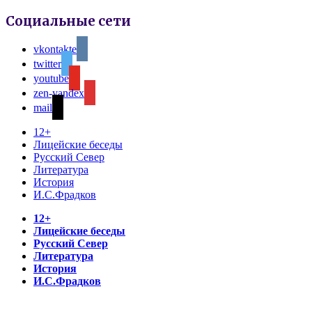
Социальные сети
vkontakte
twitter
youtube
zen-yandex
mail
12+
Лицейские беседы
Русский Север
Литература
История
И.С.Фрадков
12+
Лицейские беседы
Русский Север
Литература
История
И.С.Фрадков