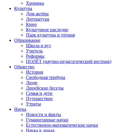
Хроника
Культура
Дом актёра
Литература
Кино
Культурное наследие
Парк культуры и чтения
Образование
Школа и вуз
Учитель
Реформы
ПОЛЁТ (научно-педагогический вестник)
Общество
История
Свободная трибуна
Люди
Лицейские беседы
Семья и дети
Путешествие
Утраты
Наука
Новости и факты
Гуманитарные науки
Естественно-математические науки
Наука в лицах