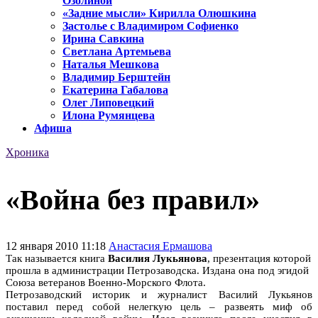
Озолиной
«Задние мысли» Кирилла Олюшкина
Застолье с Владимиром Софиенко
Ирина Савкина
Светлана Артемьева
Наталья Мешкова
Владимир Берштейн
Екатерина Габалова
Олег Липовецкий
Илона Румянцева
Афиша
Хроника
«Война без правил»
12 января 2010 11:18
Анастасия Ермашова
Так называется книга
Василия Лукьянова
, презентация которой
прошла в
администрации Петрозаводска. Издана она под эгидой
Союза ветеранов Военно-Морского Флота.
Петрозаводский историк и журналист Василий Лукьянов
поставил перед собой нелегкую цель – развеять миф об