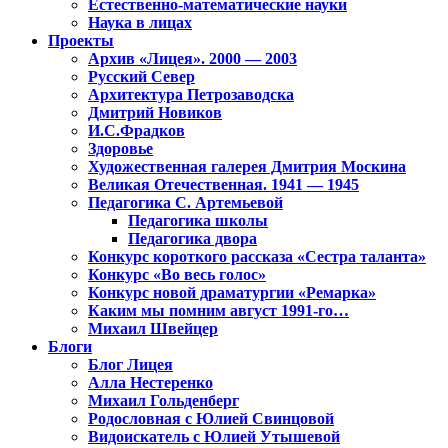
Естественно-математические науки
Наука в лицах
Проекты
Архив «Лицея». 2000 — 2003
Русский Север
Архитектура Петрозаводска
Дмитрий Новиков
И.С.Фрадков
Здоровье
Художественная галерея Дмитрия Москина
Великая Отечественная. 1941 — 1945
Педагогика С. Артемьевой
Педагогика школы
Педагогика двора
Конкурс короткого рассказа «Сестра таланта»
Конкурс «Во весь голос»
Конкурс новой драматургии «Ремарка»
Каким мы помним август 1991-го…
Михаил Швейцер
Блоги
Блог Лицея
Алла Нестеренко
Михаил Гольденберг
Родословная с Юлией Свинцовой
Видоискатель с Юлией Утышевой