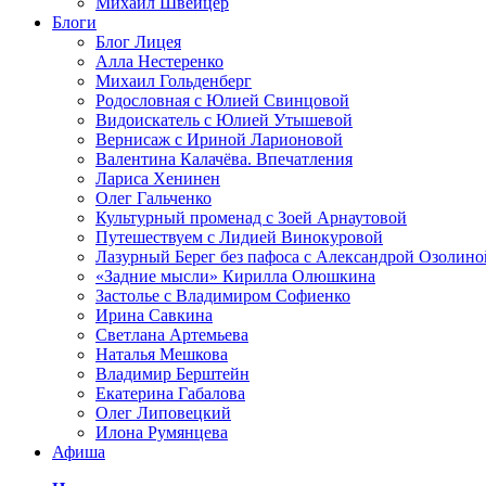
Михаил Швейцер
Блоги
Блог Лицея
Алла Нестеренко
Михаил Гольденберг
Родословная с Юлией Свинцовой
Видоискатель с Юлией Утышевой
Вернисаж с Ириной Ларионовой
Валентина Калачёва. Впечатления
Лариса Хенинен
Олег Гальченко
Культурный променад с Зоей Арнаутовой
Путешествуем с Лидией Винокуровой
Лазурный Берег без пафоса с Александрой Озолино
«Задние мысли» Кирилла Олюшкина
Застолье с Владимиром Софиенко
Ирина Савкина
Светлана Артемьева
Наталья Мешкова
Владимир Берштейн
Екатерина Габалова
Олег Липовецкий
Илона Румянцева
Афиша