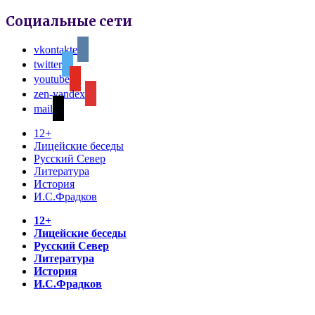
Социальные сети
vkontakte
twitter
youtube
zen-yandex
mail
12+
Лицейские беседы
Русский Север
Литература
История
И.С.Фрадков
12+
Лицейские беседы
Русский Север
Литература
История
И.С.Фрадков