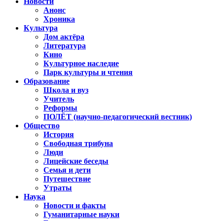
Новости
Анонс
Хроника
Культура
Дом актёра
Литература
Кино
Культурное наследие
Парк культуры и чтения
Образование
Школа и вуз
Учитель
Реформы
ПОЛЁТ (научно-педагогический вестник)
Общество
История
Свободная трибуна
Люди
Лицейские беседы
Семья и дети
Путешествие
Утраты
Наука
Новости и факты
Гуманитарные науки