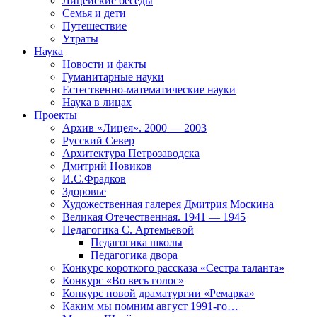
Лицейские беседы
Семья и дети
Путешествие
Утраты
Наука
Новости и факты
Гуманитарные науки
Естественно-математические науки
Наука в лицах
Проекты
Архив «Лицея». 2000 — 2003
Русский Север
Архитектура Петрозаводска
Дмитрий Новиков
И.С.Фрадков
Здоровье
Художественная галерея Дмитрия Москина
Великая Отечественная. 1941 — 1945
Педагогика С. Артемьевой
Педагогика школы
Педагогика двора
Конкурс короткого рассказа «Сестра таланта»
Конкурс «Во весь голос»
Конкурс новой драматургии «Ремарка»
Каким мы помним август 1991-го…