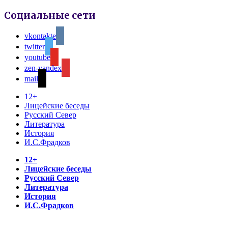
Социальные сети
vkontakte
twitter
youtube
zen-yandex
mail
12+
Лицейские беседы
Русский Север
Литература
История
И.С.Фрадков
12+
Лицейские беседы
Русский Север
Литература
История
И.С.Фрадков