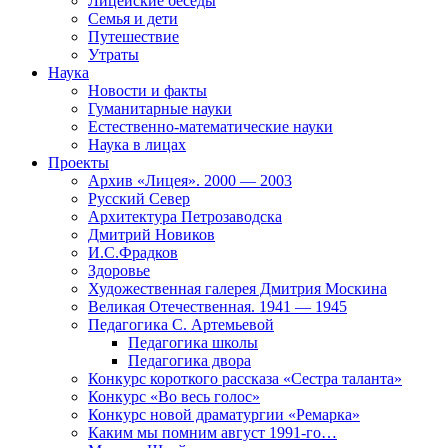
Лицейские беседы
Семья и дети
Путешествие
Утраты
Наука
Новости и факты
Гуманитарные науки
Естественно-математические науки
Наука в лицах
Проекты
Архив «Лицея». 2000 — 2003
Русский Север
Архитектура Петрозаводска
Дмитрий Новиков
И.С.Фрадков
Здоровье
Художественная галерея Дмитрия Москина
Великая Отечественная. 1941 — 1945
Педагогика С. Артемьевой
Педагогика школы
Педагогика двора
Конкурс короткого рассказа «Сестра таланта»
Конкурс «Во весь голос»
Конкурс новой драматургии «Ремарка»
Каким мы помним август 1991-го…