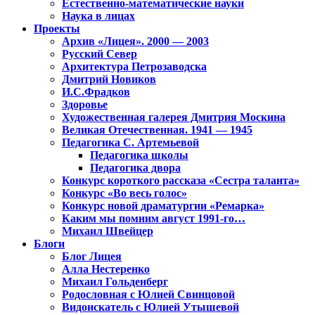
Естественно-математические науки
Наука в лицах
Проекты
Архив «Лицея». 2000 — 2003
Русский Север
Архитектура Петрозаводска
Дмитрий Новиков
И.С.Фрадков
Здоровье
Художественная галерея Дмитрия Москина
Великая Отечественная. 1941 — 1945
Педагогика С. Артемьевой
Педагогика школы
Педагогика двора
Конкурс короткого рассказа «Сестра таланта»
Конкурс «Во весь голос»
Конкурс новой драматургии «Ремарка»
Каким мы помним август 1991-го…
Михаил Швейцер
Блоги
Блог Лицея
Алла Нестеренко
Михаил Гольденберг
Родословная с Юлией Свинцовой
Видоискатель с Юлией Утышевой