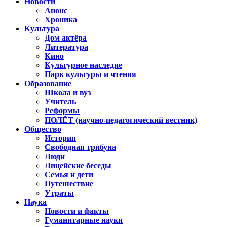
Новости
Анонс
Хроника
Культура
Дом актёра
Литература
Кино
Культурное наследие
Парк культуры и чтения
Образование
Школа и вуз
Учитель
Реформы
ПОЛЁТ (научно-педагогический вестник)
Общество
История
Свободная трибуна
Люди
Лицейские беседы
Семья и дети
Путешествие
Утраты
Наука
Новости и факты
Гуманитарные науки