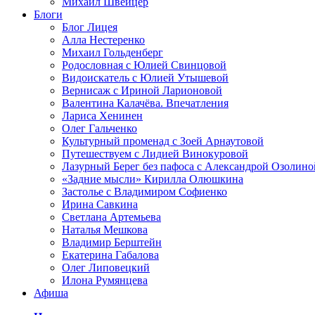
Михаил Швейцер
Блоги
Блог Лицея
Алла Нестеренко
Михаил Гольденберг
Родословная с Юлией Свинцовой
Видоискатель с Юлией Утышевой
Вернисаж с Ириной Ларионовой
Валентина Калачёва. Впечатления
Лариса Хенинен
Олег Гальченко
Культурный променад с Зоей Арнаутовой
Путешествуем с Лидией Винокуровой
Лазурный Берег без пафоса с Александрой Озолино
«Задние мысли» Кирилла Олюшкина
Застолье с Владимиром Софиенко
Ирина Савкина
Светлана Артемьева
Наталья Мешкова
Владимир Берштейн
Екатерина Габалова
Олег Липовецкий
Илона Румянцева
Афиша