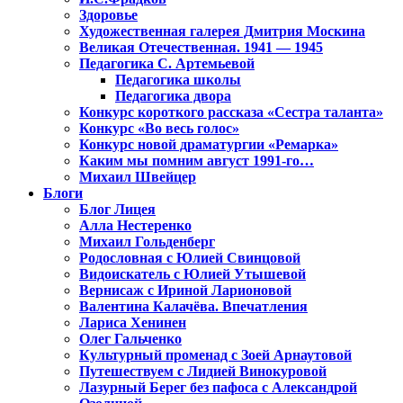
Здоровье
Художественная галерея Дмитрия Москина
Великая Отечественная. 1941 — 1945
Педагогика С. Артемьевой
Педагогика школы
Педагогика двора
Конкурс короткого рассказа «Сестра таланта»
Конкурс «Во весь голос»
Конкурс новой драматургии «Ремарка»
Каким мы помним август 1991-го…
Михаил Швейцер
Блоги
Блог Лицея
Алла Нестеренко
Михаил Гольденберг
Родословная с Юлией Свинцовой
Видоискатель с Юлией Утышевой
Вернисаж с Ириной Ларионовой
Валентина Калачёва. Впечатления
Лариса Хенинен
Олег Гальченко
Культурный променад с Зоей Арнаутовой
Путешествуем с Лидией Винокуровой
Лазурный Берег без пафоса с Александрой