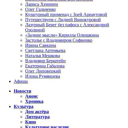
Лариса Хенинен
Олег Гальченко
Культурный променад с Зоей Арнаутовой
Путешествуем с Лидией Винокуровой
Лазурный Берег без пафоса с Александрой
Озолиной
«Задние мысли» Кирилла Олюшкина
Застолье с Владимиром Софиенко
Ирина Савкина
Светлана Артемьева
Наталья Мешкова
Владимир Берштейн
Екатерина Габалова
Олег Липовецкий
Илона Румянцева
Афиша
Новости
Анонс
Хроника
Культура
Дом актёра
Литература
Кино
Культурное наследие