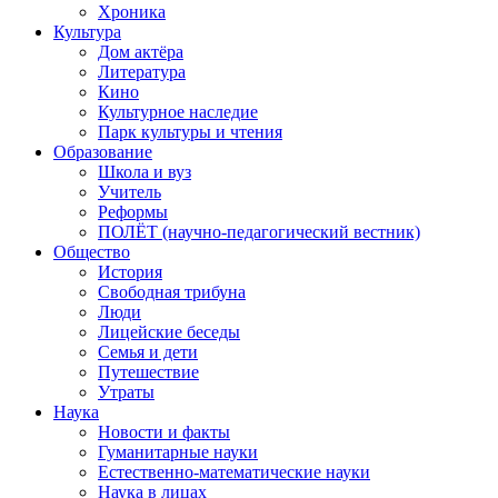
Хроника
Культура
Дом актёра
Литература
Кино
Культурное наследие
Парк культуры и чтения
Образование
Школа и вуз
Учитель
Реформы
ПОЛЁТ (научно-педагогический вестник)
Общество
История
Свободная трибуна
Люди
Лицейские беседы
Семья и дети
Путешествие
Утраты
Наука
Новости и факты
Гуманитарные науки
Естественно-математические науки
Наука в лицах