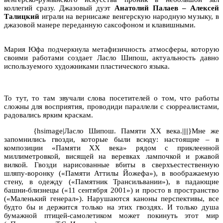
коллегий сразу. Джазовый дуэт
Анатолий Палаев – Алексей
Талицкий
играли на вернисаже венгерскую народную музыку, в
джазовой манере переданную саксофоном и клавишными.
Мария Юфа подчеркнула метафизичность атмосферы, которую
своими работами создает Ласло Шипош, актуальность давно
используемого художниками пластического языка.
То тут, то там звучали слова посетителей о том, что работы
сложны для восприятия, проводиди параллели с сюрреалистами,
радовались ярким краскам.
{hsimage|Ласло Шипош. Памяти XX века.||||}Мне же
запомнились гвозди, которые были всюду: настоящие – в
композиции «Памяти XX века» рядом с приклеенной
миллиметровкой, висящей на веревках лампочкой и ржавой
вилкой. Гвозди нарисованные вбиты в сверхъестественную
шляпу-воронку («Памяти Аттилы Йожефа»), в воображаемую
стену, в одежду («Памятник Трансильвании»), в падающие
башни-близнецы («11 сентября 2001») и просто в пространство
(«Маленький генерал»). Нарушаются каноны перспективы, все
будто бы и держится только на этих гвоздях. И только душа
бумажной птицей-самолетиком может покинуть этот мир