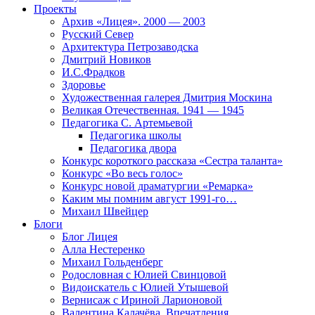
Проекты
Архив «Лицея». 2000 — 2003
Русский Север
Архитектура Петрозаводска
Дмитрий Новиков
И.С.Фрадков
Здоровье
Художественная галерея Дмитрия Москина
Великая Отечественная. 1941 — 1945
Педагогика С. Артемьевой
Педагогика школы
Педагогика двора
Конкурс короткого рассказа «Сестра таланта»
Конкурс «Во весь голос»
Конкурс новой драматургии «Ремарка»
Каким мы помним август 1991-го…
Михаил Швейцер
Блоги
Блог Лицея
Алла Нестеренко
Михаил Гольденберг
Родословная с Юлией Свинцовой
Видоискатель с Юлией Утышевой
Вернисаж с Ириной Ларионовой
Валентина Калачёва. Впечатления