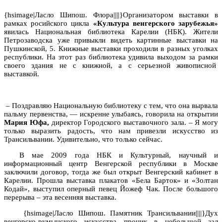
{hsimage|Ласло Шипош. Флора||||}Организатором выставки в
рамках росийского цикла
«Культура венгерского зарубежья»
явилась Национальная библиотека Карелии (НБК). Жители
Петрозаводска уже привыкли видеть картинные выставки на
Пушкинской, 5. Книжные выставки проходили в разных уголках
республики. На этот раз библиотека удивила выходом за рамки
своего здания не с книжной, а с серьезной живописной
выставкой.
– Поздравляю Национальную библиотеку с тем, что она вырвала
пальму первенства, — искренне улыбаясь, говорила на открытии
Мария Юфа,
директор Городского выставочного зала. – Я могу
только выразить радость, что нам привезли искусство из
Трансильвании. Удивительно, что только сейчас.
В мае 2009 года НБК и Культурный, научный и
информационный центр Венгерской республики в Москве
заключили договор, тогда же был открыт Венгерский кабинет в
Карелии. Прошла выставка плакатов «Бела Барток» и «Золтан
Кодай», выступил оперный певец Йожеф Чак. После большого
перерыва – эта весенняя выставка.
{hsimage|Ласло Шипош. Памятник Трансильвании||||}Дух
венгерско-румынского искусства проник в небольшой зал