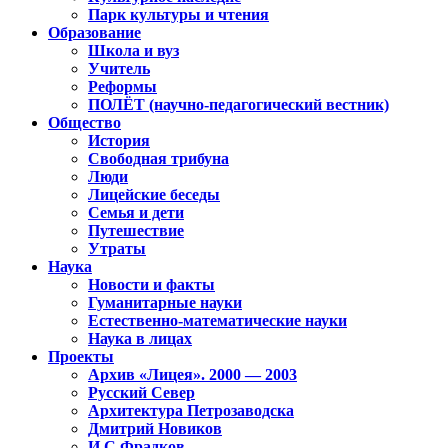
Парк культуры и чтения
Образование
Школа и вуз
Учитель
Реформы
ПОЛЁТ (научно-педагогический вестник)
Общество
История
Свободная трибуна
Люди
Лицейские беседы
Семья и дети
Путешествие
Утраты
Наука
Новости и факты
Гуманитарные науки
Естественно-математические науки
Наука в лицах
Проекты
Архив «Лицея». 2000 — 2003
Русский Север
Архитектура Петрозаводска
Дмитрий Новиков
И.С.Фрадков