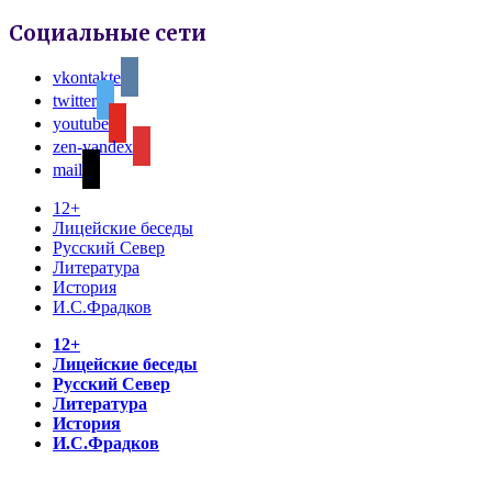
Социальные сети
vkontakte
twitter
youtube
zen-yandex
mail
12+
Лицейские беседы
Русский Север
Литература
История
И.С.Фрадков
12+
Лицейские беседы
Русский Север
Литература
История
И.С.Фрадков