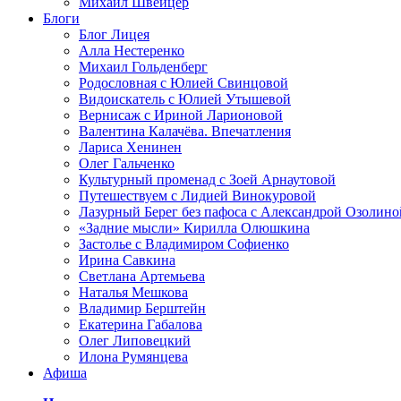
Михаил Швейцер
Блоги
Блог Лицея
Алла Нестеренко
Михаил Гольденберг
Родословная с Юлией Свинцовой
Видоискатель с Юлией Утышевой
Вернисаж с Ириной Ларионовой
Валентина Калачёва. Впечатления
Лариса Хенинен
Олег Гальченко
Культурный променад с Зоей Арнаутовой
Путешествуем с Лидией Винокуровой
Лазурный Берег без пафоса с Александрой Озолино
«Задние мысли» Кирилла Олюшкина
Застолье с Владимиром Софиенко
Ирина Савкина
Светлана Артемьева
Наталья Мешкова
Владимир Берштейн
Екатерина Габалова
Олег Липовецкий
Илона Румянцева
Афиша