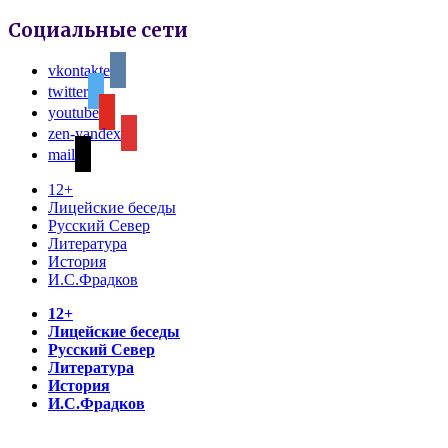
Социальные сети
vkontakte
twitter
youtube
zen-yandex
mail
12+
Лицейские беседы
Русский Север
Литература
История
И.С.Фрадков
12+
Лицейские беседы
Русский Север
Литература
История
И.С.Фрадков