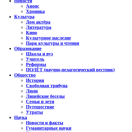
Новости
Анонс
Хроника
Культура
Дом актёра
Литература
Кино
Культурное наследие
Парк культуры и чтения
Образование
Школа и вуз
Учитель
Реформы
ПОЛЁТ (научно-педагогический вестник)
Общество
История
Свободная трибуна
Люди
Лицейские беседы
Семья и дети
Путешествие
Утраты
Наука
Новости и факты
Гуманитарные науки