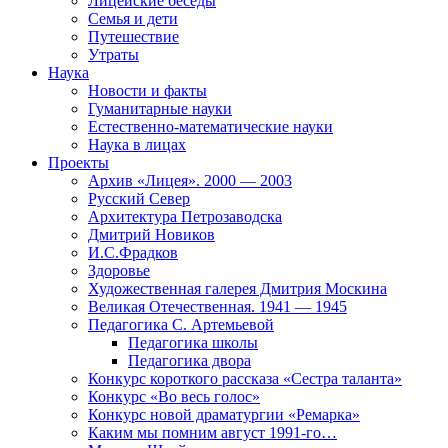
Лицейские беседы
Семья и дети
Путешествие
Утраты
Наука
Новости и факты
Гуманитарные науки
Естественно-математические науки
Наука в лицах
Проекты
Архив «Лицея». 2000 — 2003
Русский Север
Архитектура Петрозаводска
Дмитрий Новиков
И.С.Фрадков
Здоровье
Художественная галерея Дмитрия Москина
Великая Отечественная. 1941 — 1945
Педагогика С. Артемьевой
Педагогика школы
Педагогика двора
Конкурс короткого рассказа «Сестра таланта»
Конкурс «Во весь голос»
Конкурс новой драматургии «Ремарка»
Каким мы помним август 1991-го…