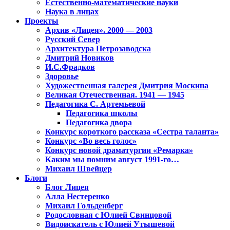
Естественно-математические науки
Наука в лицах
Проекты
Архив «Лицея». 2000 — 2003
Русский Север
Архитектура Петрозаводска
Дмитрий Новиков
И.С.Фрадков
Здоровье
Художественная галерея Дмитрия Москина
Великая Отечественная. 1941 — 1945
Педагогика С. Артемьевой
Педагогика школы
Педагогика двора
Конкурс короткого рассказа «Сестра таланта»
Конкурс «Во весь голос»
Конкурс новой драматургии «Ремарка»
Каким мы помним август 1991-го…
Михаил Швейцер
Блоги
Блог Лицея
Алла Нестеренко
Михаил Гольденберг
Родословная с Юлией Свинцовой
Видоискатель с Юлией Утышевой