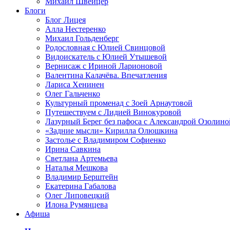
Михаил Швейцер
Блоги
Блог Лицея
Алла Нестеренко
Михаил Гольденберг
Родословная с Юлией Свинцовой
Видоискатель с Юлией Утышевой
Вернисаж с Ириной Ларионовой
Валентина Калачёва. Впечатления
Лариса Хенинен
Олег Гальченко
Культурный променад с Зоей Арнаутовой
Путешествуем с Лидией Винокуровой
Лазурный Берег без пафоса с Александрой Озолино
«Задние мысли» Кирилла Олюшкина
Застолье с Владимиром Софиенко
Ирина Савкина
Светлана Артемьева
Наталья Мешкова
Владимир Берштейн
Екатерина Габалова
Олег Липовецкий
Илона Румянцева
Афиша