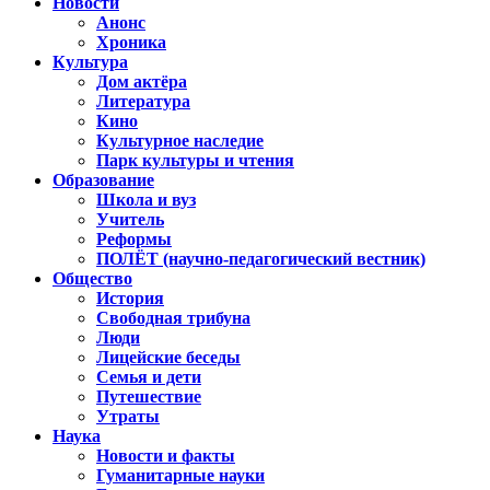
Новости
Анонс
Хроника
Культура
Дом актёра
Литература
Кино
Культурное наследие
Парк культуры и чтения
Образование
Школа и вуз
Учитель
Реформы
ПОЛЁТ (научно-педагогический вестник)
Общество
История
Свободная трибуна
Люди
Лицейские беседы
Семья и дети
Путешествие
Утраты
Наука
Новости и факты
Гуманитарные науки