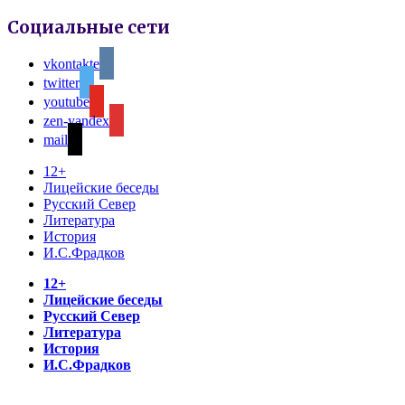
Социальные сети
vkontakte
twitter
youtube
zen-yandex
mail
12+
Лицейские беседы
Русский Север
Литература
История
И.С.Фрадков
12+
Лицейские беседы
Русский Север
Литература
История
И.С.Фрадков