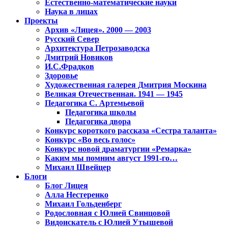
Естественно-математические науки
Наука в лицах
Проекты
Архив «Лицея». 2000 — 2003
Русский Север
Архитектура Петрозаводска
Дмитрий Новиков
И.С.Фрадков
Здоровье
Художественная галерея Дмитрия Москина
Великая Отечественная. 1941 — 1945
Педагогика С. Артемьевой
Педагогика школы
Педагогика двора
Конкурс короткого рассказа «Сестра таланта»
Конкурс «Во весь голос»
Конкурс новой драматургии «Ремарка»
Каким мы помним август 1991-го…
Михаил Швейцер
Блоги
Блог Лицея
Алла Нестеренко
Михаил Гольденберг
Родословная с Юлией Свинцовой
Видоискатель с Юлией Утышевой