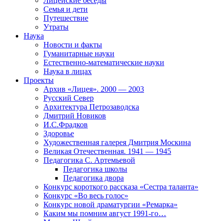
Лицейские беседы
Семья и дети
Путешествие
Утраты
Наука
Новости и факты
Гуманитарные науки
Естественно-математические науки
Наука в лицах
Проекты
Архив «Лицея». 2000 — 2003
Русский Север
Архитектура Петрозаводска
Дмитрий Новиков
И.С.Фрадков
Здоровье
Художественная галерея Дмитрия Москина
Великая Отечественная. 1941 — 1945
Педагогика С. Артемьевой
Педагогика школы
Педагогика двора
Конкурс короткого рассказа «Сестра таланта»
Конкурс «Во весь голос»
Конкурс новой драматургии «Ремарка»
Каким мы помним август 1991-го…