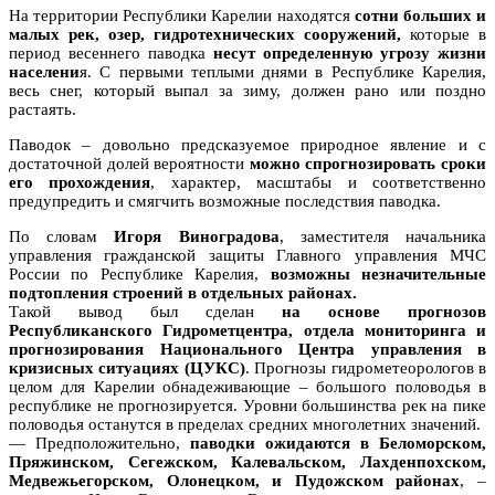
На территории Республики Карелии находятся
сотни больших и
малых рек, озер, гидротехнических сооружений,
которые в
период весеннего паводка
несут определенную угрозу жизни
населени
я. С первыми теплыми днями в Республике Карелия,
весь снег, который выпал за зиму, должен рано или поздно
растаять.
Паводок – довольно предсказуемое природное явление и с
достаточной долей вероятности
можно cпрогнозировать сроки
его прохождения
, характер, масштабы и соответственно
предупредить и смягчить возможные последствия паводка.
По словам
Игоря Виноградова
, заместителя начальника
управления гражданской защиты Главного управления МЧС
России по Республике Карелия,
возможны незначительные
подтопления строений в отдельных районах.
Такой вывод был сделан
на основе прогнозов
Республиканского Гидрометцентра, отдела мониторинга и
прогнозирования Национального Центра управления в
кризисных ситуациях (ЦУКС)
. Прогнозы гидрометеорологов в
целом для Карелии обнадеживающие – большого половодья в
республике не прогнозируется. Уровни большинства рек на пике
половодья останутся в пределах средних многолетних значений.
— Предположительно,
паводки ожидаются в Беломорском,
Пряжинском, Сегежском, Калевальском, Лахденпохском,
Медвежьегорском, Олонецком, и Пудожском районах
, –