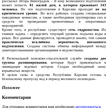
рассказал Игорь Виноградов. – В зону возможного подтопления
может попасть
81 жилой дом, в котором проживает 343
человека.
Но эти подтопления в Карелии проходят
не на
критическом уровне
. Во всех районах созданы специальные
паводковые комиссии, а также необходимая группировка сил и
средств по проведению превентивных и оперативных
мероприятий.
Кроме того, в республике существует
сеть гидропостов.
Их
главная задача – определять текущий уровень подъема воды в
реках. Все данные фиксируются, проводится анализ, тем самым
практически исключена вероятность внезапного
подтопления
. Создана система обмена информацией между
заинтересованными организациями и ведомствами.
В Региональной поисково-спасательной службе
созданы две
группы разминирования
, которые будут привлекаться к
ликвидации ледовых заторов. Создан необходимый запас
взрывчатых веществ.
В целом силы и средства Республики Карелия готовы к
безопасному пропуску вод в период весеннего половодья».
Похожее
Комментарии
Для отправки комментария вам необходимо
авторизоваться
.