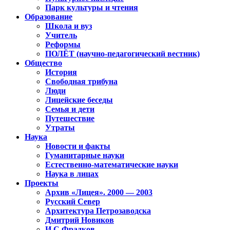
Парк культуры и чтения
Образование
Школа и вуз
Учитель
Реформы
ПОЛЁТ (научно-педагогический вестник)
Общество
История
Свободная трибуна
Люди
Лицейские беседы
Семья и дети
Путешествие
Утраты
Наука
Новости и факты
Гуманитарные науки
Естественно-математические науки
Наука в лицах
Проекты
Архив «Лицея». 2000 — 2003
Русский Север
Архитектура Петрозаводска
Дмитрий Новиков
И.С.Фрадков