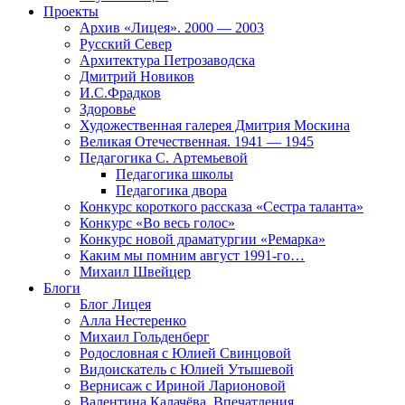
Проекты
Архив «Лицея». 2000 — 2003
Русский Север
Архитектура Петрозаводска
Дмитрий Новиков
И.С.Фрадков
Здоровье
Художественная галерея Дмитрия Москина
Великая Отечественная. 1941 — 1945
Педагогика С. Артемьевой
Педагогика школы
Педагогика двора
Конкурс короткого рассказа «Сестра таланта»
Конкурс «Во весь голос»
Конкурс новой драматургии «Ремарка»
Каким мы помним август 1991-го…
Михаил Швейцер
Блоги
Блог Лицея
Алла Нестеренко
Михаил Гольденберг
Родословная с Юлией Свинцовой
Видоискатель с Юлией Утышевой
Вернисаж с Ириной Ларионовой
Валентина Калачёва. Впечатления