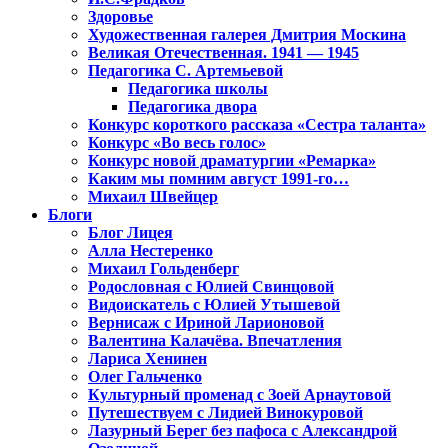
Здоровье
Художественная галерея Дмитрия Москина
Великая Отечественная. 1941 — 1945
Педагогика С. Артемьевой
Педагогика школы
Педагогика двора
Конкурс короткого рассказа «Сестра таланта»
Конкурс «Во весь голос»
Конкурс новой драматургии «Ремарка»
Каким мы помним август 1991-го…
Михаил Швейцер
Блоги
Блог Лицея
Алла Нестеренко
Михаил Гольденберг
Родословная с Юлией Свинцовой
Видоискатель с Юлией Утышевой
Вернисаж с Ириной Ларионовой
Валентина Калачёва. Впечатления
Лариса Хенинен
Олег Гальченко
Культурный променад с Зоей Арнаутовой
Путешествуем с Лидией Винокуровой
Лазурный Берег без пафоса с Александрой