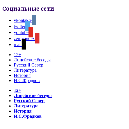
Социальные сети
vkontakte
twitter
youtube
zen-yandex
mail
12+
Лицейские беседы
Русский Север
Литература
История
И.С.Фрадков
12+
Лицейские беседы
Русский Север
Литература
История
И.С.Фрадков