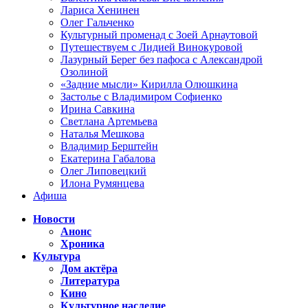
Лариса Хенинен
Олег Гальченко
Культурный променад с Зоей Арнаутовой
Путешествуем с Лидией Винокуровой
Лазурный Берег без пафоса с Александрой
Озолиной
«Задние мысли» Кирилла Олюшкина
Застолье с Владимиром Софиенко
Ирина Савкина
Светлана Артемьева
Наталья Мешкова
Владимир Берштейн
Екатерина Габалова
Олег Липовецкий
Илона Румянцева
Афиша
Новости
Анонс
Хроника
Культура
Дом актёра
Литература
Кино
Культурное наследие