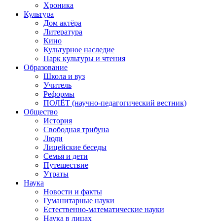
Хроника
Культура
Дом актёра
Литература
Кино
Культурное наследие
Парк культуры и чтения
Образование
Школа и вуз
Учитель
Реформы
ПОЛЁТ (научно-педагогический вестник)
Общество
История
Свободная трибуна
Люди
Лицейские беседы
Семья и дети
Путешествие
Утраты
Наука
Новости и факты
Гуманитарные науки
Естественно-математические науки
Наука в лицах