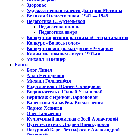
Здоровье
Художественная галерея Дмитрия Москина
Великая Отечественная. 1941 — 1945
Педагогика С. Артемьевой
Педагогика школы
Педагогика двора
Конкурс короткого рассказа «Сестра таланта»
Конкурс «Во весь голос»
Конкурс новой драматургии «Ремарка»
Каким мы помним август 1991-го…
Михаил Швейцер
Блоги
Блог Лицея
Алла Нестеренко
Михаил Гольденберг
Родословная с Юлией Свинцовой
Видоискатель с Юлией Утышевой
Вернисаж с Ириной Ларионовой
Валентина Калачёва. Впечатления
Лариса Хенинен
Олег Гальченко
Культурный променад с Зоей Арнаутовой
Путешествуем с Лидией Винокуровой
Лазурный Берег без пафоса с Александрой