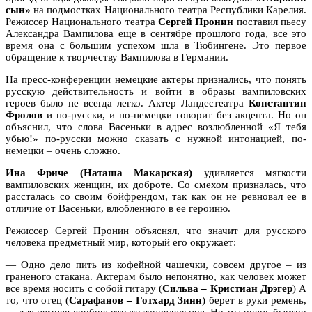
сын»
на подмостках Национального театра Республики Карелия.
Режиссер Национального театра
Сергей Пронин
поставил пьесу
Александра Вампилова еще в сентябре прошлого года, все это
время она с большим успехом шла в Тюбингене. Это первое
обращение к творчеству Вампилова в Германии.
На пресс-конференции немецкие актеры признались, что понять
русскую действительность и войти в образы вампиловских
героев было не всегда легко. Актер Ландестеатра
Константин
Фролов
и по-русски, и по-немецки говорит без акцента. Но он
объяснил, что слова Васеньки в адрес возлюбленной «Я тебя
убью!» по-русски можно сказать с нужной интонацией, по-
немецки – очень сложно.
Ина Фриче (Наташа Макарская)
удивляется мягкости
вампиловских женщин, их доброте. Со смехом призналась, что
рассталась со своим бойфрендом, так как он не ревновал ее в
отличие от Васеньки, влюбленного в ее героиню.
Режиссер Сергей Пронин объяснял, что значит для русского
человека предметный мир, который его окружает:
— Одно дело пить из кофейной чашечки, совсем другое – из
граненого стакана. Актерам было непонятно, как человек может
все время носить с собой гитару (
Сильва – Кристиан Дрэгер
) А
то, что отец (
Сарафанов – Готхард Зинн
) берет в руки ремень,
— для немцев вообще что-то запредельное. Но мы очень быстро