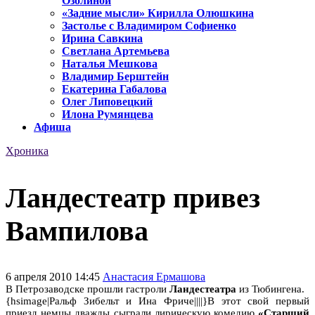
Озолиной
«Задние мысли» Кирилла Олюшкина
Застолье с Владимиром Софиенко
Ирина Савкина
Светлана Артемьева
Наталья Мешкова
Владимир Берштейн
Екатерина Габалова
Олег Липовецкий
Илона Румянцева
Афиша
Хроника
Ландестеатр привез
Вампилова
6 апреля 2010 14:45
Анастасия Ермашова
В Петрозаводске прошли гастроли
Ландестеатра
из Тюбингена.
{hsimage|Ральф Зибельт и Ина Фриче||||}В этот свой первый
приезд немцы дважды сыграли лирическую комедию
«Старший