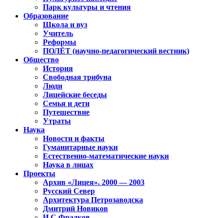
Парк культуры и чтения
Образование
Школа и вуз
Учитель
Реформы
ПОЛЁТ (научно-педагогический вестник)
Общество
История
Свободная трибуна
Люди
Лицейские беседы
Семья и дети
Путешествие
Утраты
Наука
Новости и факты
Гуманитарные науки
Естественно-математические науки
Наука в лицах
Проекты
Архив «Лицея». 2000 — 2003
Русский Север
Архитектура Петрозаводска
Дмитрий Новиков
И.С.Фрадков