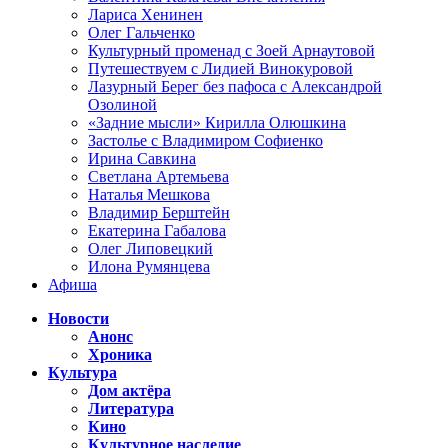
Лариса Хенинен
Олег Гальченко
Культурный променад с Зоей Арнаутовой
Путешествуем с Лидией Винокуровой
Лазурный Берег без пафоса с Александрой
Озолиной
«Задние мысли» Кирилла Олюшкина
Застолье с Владимиром Софиенко
Ирина Савкина
Светлана Артемьева
Наталья Мешкова
Владимир Берштейн
Екатерина Габалова
Олег Липовецкий
Илона Румянцева
Афиша
Новости
Анонс
Хроника
Культура
Дом актёра
Литература
Кино
Культурное наследие