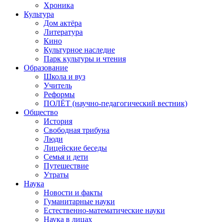
Хроника
Культура
Дом актёра
Литература
Кино
Культурное наследие
Парк культуры и чтения
Образование
Школа и вуз
Учитель
Реформы
ПОЛЁТ (научно-педагогический вестник)
Общество
История
Свободная трибуна
Люди
Лицейские беседы
Семья и дети
Путешествие
Утраты
Наука
Новости и факты
Гуманитарные науки
Естественно-математические науки
Наука в лицах