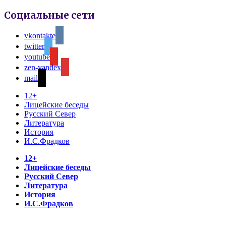
Социальные сети
vkontakte
twitter
youtube
zen-yandex
mail
12+
Лицейские беседы
Русский Север
Литература
История
И.С.Фрадков
12+
Лицейские беседы
Русский Север
Литература
История
И.С.Фрадков