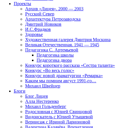
Проекты
Архив «Лицея». 2000 — 2003
Русский Север
Архитектура Петрозаводска
Дмитрий Новиков
И.С.Фрадков
Здоровье
Художественная галерея Дмитрия Москина
Великая Отечественная. 1941 — 1945
Педагогика С. Артемьевой
Педагогика школы
Педагогика двора
Конкурс короткого рассказа «Сестра таланта»
Конкурс «Во весь голос»
Конкурс новой драматургии «Ремарка»
Каким мы помним август 1991-го…
Михаил Швейцер
Блоги
Блог Лицея
Алла Нестеренко
Михаил Гольденберг
Родословная с Юлией Свинцовой
Видоискатель с Юлией Утышевой
Вернисаж с Ириной Ларионовой
Валентина Калачёва. Впечатления