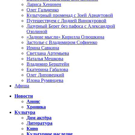
Лариса Хенинен
Олег Гальченко
Культурный променад с Зоей Арнаутовой
Путешествуем с Лидией Винокуровой
Лазурный Берег без пафоса с Александрой
Озолиной
«Задние мысли» Кирилла Олюшкина
Застолье с Владимиром Софиенко
Ирина Савкина
Светлана Артемьева
Наталья Мешкова
Владимир Берштейн
Екатерина Габалова
Олег Липовецкий
Илона Румянцева
Афиша
Новости
Анонс
Хроника
Культура
Дом актёра
Литература
Кино
Культурное наследие