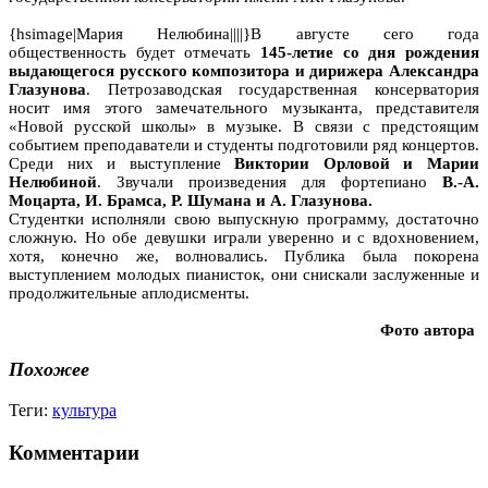
{hsimage|Мария Нелюбина||||}В августе сего года
общественность будет отмечать
145-летие со дня рождения
выдающегося русского композитора и дирижера Александра
Глазунова
. Петрозаводская государственная консерватория
носит имя этого замечательного музыканта, представителя
«Новой русской школы» в музыке. В связи с предстоящим
событием преподаватели и студенты подготовили ряд концертов.
Среди них и выступление
Виктории Орловой и Марии
Нелюбиной
. Звучали произведения для фортепиано
В.-А.
Моцарта, И. Брамса, Р. Шумана и А. Глазунова.
Студентки исполняли свою выпускную программу, достаточно
сложную. Но обе девушки играли уверенно и с вдохновением,
хотя, конечно же, волновались. Публика была покорена
выступлением молодых пианисток, они снискали заслуженные и
продолжительные аплодисменты.
Фото автора
Похожее
Теги:
культура
Комментарии