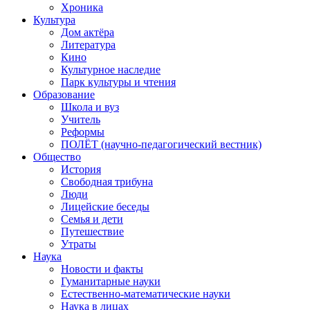
Хроника
Культура
Дом актёра
Литература
Кино
Культурное наследие
Парк культуры и чтения
Образование
Школа и вуз
Учитель
Реформы
ПОЛЁТ (научно-педагогический вестник)
Общество
История
Свободная трибуна
Люди
Лицейские беседы
Семья и дети
Путешествие
Утраты
Наука
Новости и факты
Гуманитарные науки
Естественно-математические науки
Наука в лицах