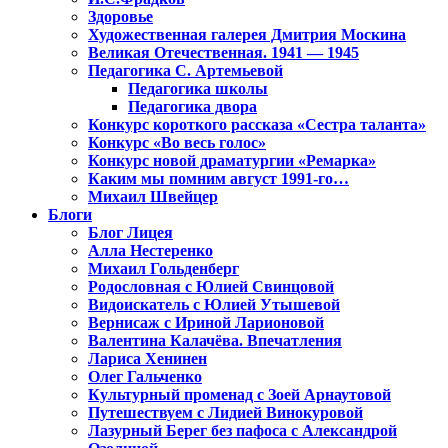
Здоровье
Художественная галерея Дмитрия Москина
Великая Отечественная. 1941 — 1945
Педагогика С. Артемьевой
Педагогика школы
Педагогика двора
Конкурс короткого рассказа «Сестра таланта»
Конкурс «Во весь голос»
Конкурс новой драматургии «Ремарка»
Каким мы помним август 1991-го…
Михаил Швейцер
Блоги
Блог Лицея
Алла Нестеренко
Михаил Гольденберг
Родословная с Юлией Свинцовой
Видоискатель с Юлией Утышевой
Вернисаж с Ириной Ларионовой
Валентина Калачёва. Впечатления
Лариса Хенинен
Олег Гальченко
Культурный променад с Зоей Арнаутовой
Путешествуем с Лидией Винокуровой
Лазурный Берег без пафоса с Александрой