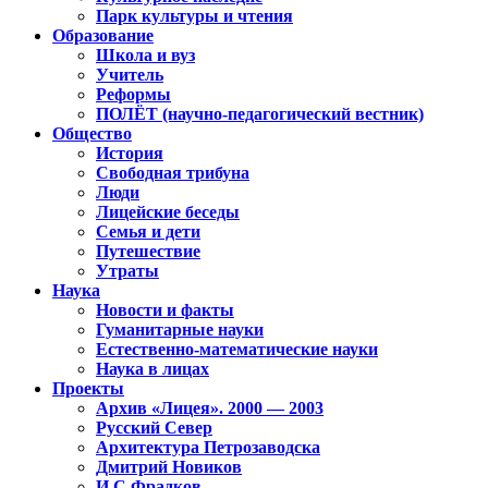
Парк культуры и чтения
Образование
Школа и вуз
Учитель
Реформы
ПОЛЁТ (научно-педагогический вестник)
Общество
История
Свободная трибуна
Люди
Лицейские беседы
Семья и дети
Путешествие
Утраты
Наука
Новости и факты
Гуманитарные науки
Естественно-математические науки
Наука в лицах
Проекты
Архив «Лицея». 2000 — 2003
Русский Север
Архитектура Петрозаводска
Дмитрий Новиков
И.С.Фрадков