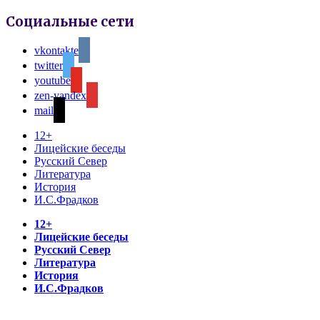
Социальные сети
vkontakte
twitter
youtube
zen-yandex
mail
12+
Лицейские беседы
Русский Север
Литература
История
И.С.Фрадков
12+
Лицейские беседы
Русский Север
Литература
История
И.С.Фрадков