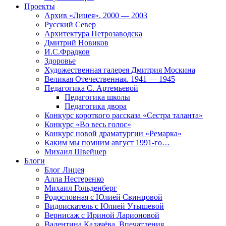
Проекты
Архив «Лицея». 2000 — 2003
Русский Север
Архитектура Петрозаводска
Дмитрий Новиков
И.С.Фрадков
Здоровье
Художественная галерея Дмитрия Москина
Великая Отечественная. 1941 — 1945
Педагогика С. Артемьевой
Педагогика школы
Педагогика двора
Конкурс короткого рассказа «Сестра таланта»
Конкурс «Во весь голос»
Конкурс новой драматургии «Ремарка»
Каким мы помним август 1991-го…
Михаил Швейцер
Блоги
Блог Лицея
Алла Нестеренко
Михаил Гольденберг
Родословная с Юлией Свинцовой
Видоискатель с Юлией Утышевой
Вернисаж с Ириной Ларионовой
Валентина Калачёва. Впечатления