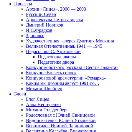
Проекты
Архив «Лицея». 2000 — 2003
Русский Север
Архитектура Петрозаводска
Дмитрий Новиков
И.С.Фрадков
Здоровье
Художественная галерея Дмитрия Москина
Великая Отечественная. 1941 — 1945
Педагогика С. Артемьевой
Педагогика школы
Педагогика двора
Конкурс короткого рассказа «Сестра таланта»
Конкурс «Во весь голос»
Конкурс новой драматургии «Ремарка»
Каким мы помним август 1991-го…
Михаил Швейцер
Блоги
Блог Лицея
Алла Нестеренко
Михаил Гольденберг
Родословная с Юлией Свинцовой
Видоискатель с Юлией Утышевой
Вернисаж с Ириной Ларионовой
Валентина Калачёва. Впечатления