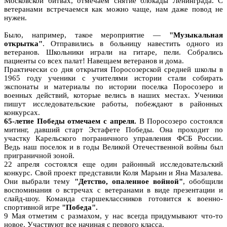
Московской битвах, отмечаем снятие блокады Ленинграда. С
ветеранами встречаемся как можно чаще, нам даже повод не
нужен.
Было, например, такое мероприятие —
"Музыкальная
открытка"
. Отправились в больницу навестить одного из
ветеранов. Школьники играли на гитаре, пели. Собрались
пациенты со всех палат! Навещаем ветеранов и дома.
Практически со дня открытия Поросозерской средней школы в
1965 году ученики с учителями истории стали собирать
экспонаты и материалы по истории поселка Поросозеро и
военных действий, которые велись в наших местах. Ученики
пишут исследовательские работы, побеждают в районных
конкурсах.
65-летие Победы отмечаем с апреля.
В Поросозеро состоялся
митинг, давший старт Эстафете Победы. Она проходит по
участку Карельского пограничного управления ФСБ России.
Ведь наш поселок и в годы Великой Отечественной войны был
приграничной зоной.
22 апреля состоялся еще один районный исследовательский
конкурс. Свой проект представили Коля Марьин и Яна Мазалева.
Они выбрали тему
"Детство, опаленное войной"
, обобщили
воспоминания о встречах с ветеранами в виде презентации и
слайд-шоу. Команда старшеклассников готовится к военно-
спортивной игре
"Победа".
9 Мая отметим с размахом, у нас всегда придумывают что-то
новое. Участвуют все начиная с первого класса.