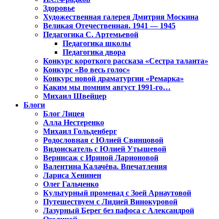
Здоровье
Художественная галерея Дмитрия Москина
Великая Отечественная. 1941 — 1945
Педагогика С. Артемьевой
Педагогика школы
Педагогика двора
Конкурс короткого рассказа «Сестра таланта»
Конкурс «Во весь голос»
Конкурс новой драматургии «Ремарка»
Каким мы помним август 1991-го…
Михаил Швейцер
Блоги
Блог Лицея
Алла Нестеренко
Михаил Гольденберг
Родословная с Юлией Свинцовой
Видоискатель с Юлией Утышевой
Вернисаж с Ириной Ларионовой
Валентина Калачёва. Впечатления
Лариса Хенинен
Олег Гальченко
Культурный променад с Зоей Арнаутовой
Путешествуем с Лидией Винокуровой
Лазурный Берег без пафоса с Александрой