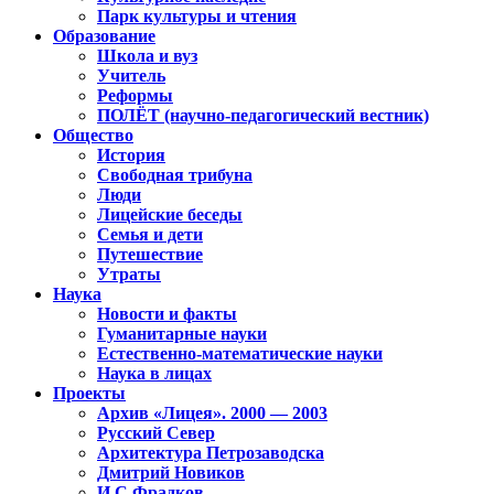
Парк культуры и чтения
Образование
Школа и вуз
Учитель
Реформы
ПОЛЁТ (научно-педагогический вестник)
Общество
История
Свободная трибуна
Люди
Лицейские беседы
Семья и дети
Путешествие
Утраты
Наука
Новости и факты
Гуманитарные науки
Естественно-математические науки
Наука в лицах
Проекты
Архив «Лицея». 2000 — 2003
Русский Север
Архитектура Петрозаводска
Дмитрий Новиков
И.С.Фрадков