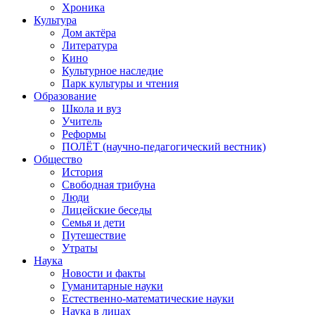
Хроника
Культура
Дом актёра
Литература
Кино
Культурное наследие
Парк культуры и чтения
Образование
Школа и вуз
Учитель
Реформы
ПОЛЁТ (научно-педагогический вестник)
Общество
История
Свободная трибуна
Люди
Лицейские беседы
Семья и дети
Путешествие
Утраты
Наука
Новости и факты
Гуманитарные науки
Естественно-математические науки
Наука в лицах