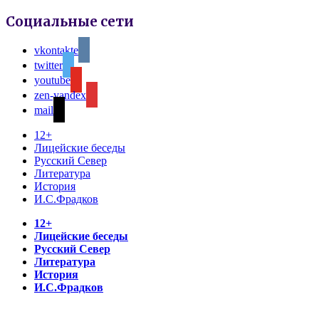
Социальные сети
vkontakte
twitter
youtube
zen-yandex
mail
12+
Лицейские беседы
Русский Север
Литература
История
И.С.Фрадков
12+
Лицейские беседы
Русский Север
Литература
История
И.С.Фрадков