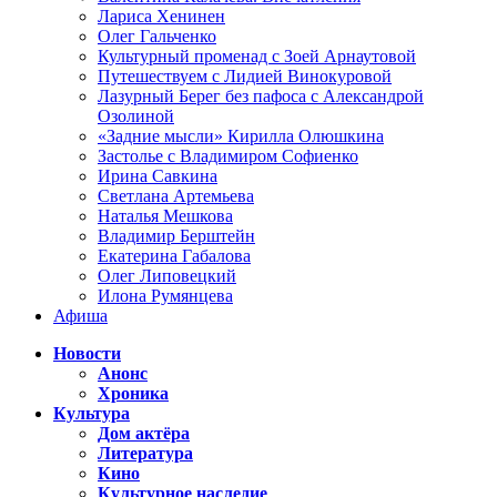
Лариса Хенинен
Олег Гальченко
Культурный променад с Зоей Арнаутовой
Путешествуем с Лидией Винокуровой
Лазурный Берег без пафоса с Александрой
Озолиной
«Задние мысли» Кирилла Олюшкина
Застолье с Владимиром Софиенко
Ирина Савкина
Светлана Артемьева
Наталья Мешкова
Владимир Берштейн
Екатерина Габалова
Олег Липовецкий
Илона Румянцева
Афиша
Новости
Анонс
Хроника
Культура
Дом актёра
Литература
Кино
Культурное наследие