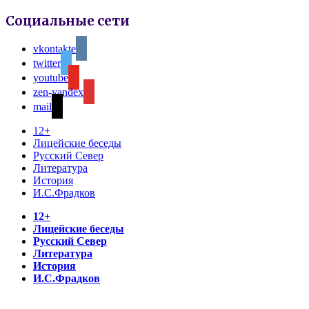
Социальные сети
vkontakte
twitter
youtube
zen-yandex
mail
12+
Лицейские беседы
Русский Север
Литература
История
И.С.Фрадков
12+
Лицейские беседы
Русский Север
Литература
История
И.С.Фрадков