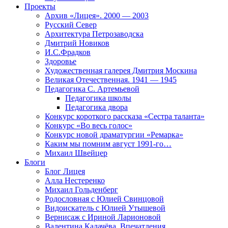
Проекты
Архив «Лицея». 2000 — 2003
Русский Север
Архитектура Петрозаводска
Дмитрий Новиков
И.С.Фрадков
Здоровье
Художественная галерея Дмитрия Москина
Великая Отечественная. 1941 — 1945
Педагогика С. Артемьевой
Педагогика школы
Педагогика двора
Конкурс короткого рассказа «Сестра таланта»
Конкурс «Во весь голос»
Конкурс новой драматургии «Ремарка»
Каким мы помним август 1991-го…
Михаил Швейцер
Блоги
Блог Лицея
Алла Нестеренко
Михаил Гольденберг
Родословная с Юлией Свинцовой
Видоискатель с Юлией Утышевой
Вернисаж с Ириной Ларионовой
Валентина Калачёва. Впечатления