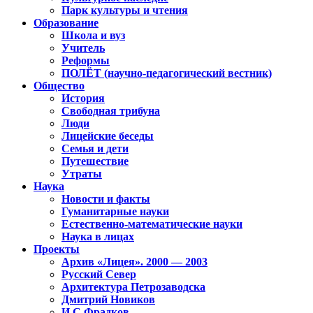
Парк культуры и чтения
Образование
Школа и вуз
Учитель
Реформы
ПОЛЁТ (научно-педагогический вестник)
Общество
История
Свободная трибуна
Люди
Лицейские беседы
Семья и дети
Путешествие
Утраты
Наука
Новости и факты
Гуманитарные науки
Естественно-математические науки
Наука в лицах
Проекты
Архив «Лицея». 2000 — 2003
Русский Север
Архитектура Петрозаводска
Дмитрий Новиков
И.С.Фрадков