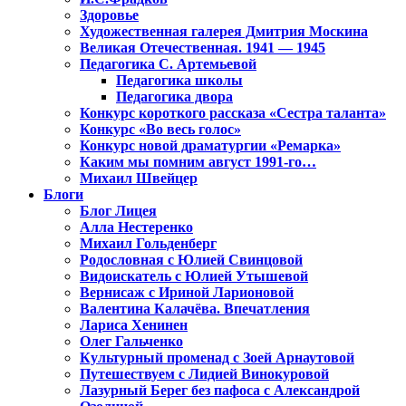
Здоровье
Художественная галерея Дмитрия Москина
Великая Отечественная. 1941 — 1945
Педагогика С. Артемьевой
Педагогика школы
Педагогика двора
Конкурс короткого рассказа «Сестра таланта»
Конкурс «Во весь голос»
Конкурс новой драматургии «Ремарка»
Каким мы помним август 1991-го…
Михаил Швейцер
Блоги
Блог Лицея
Алла Нестеренко
Михаил Гольденберг
Родословная с Юлией Свинцовой
Видоискатель с Юлией Утышевой
Вернисаж с Ириной Ларионовой
Валентина Калачёва. Впечатления
Лариса Хенинен
Олег Гальченко
Культурный променад с Зоей Арнаутовой
Путешествуем с Лидией Винокуровой
Лазурный Берег без пафоса с Александрой