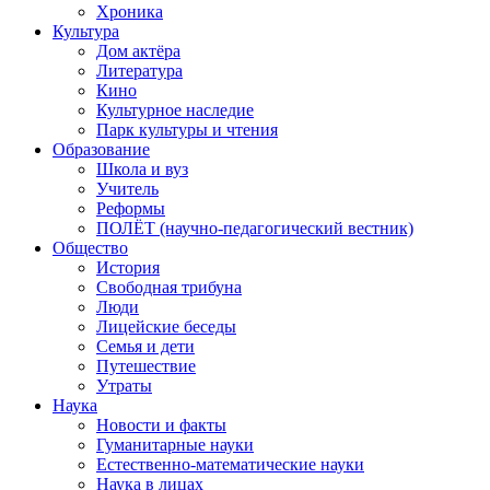
Хроника
Культура
Дом актёра
Литература
Кино
Культурное наследие
Парк культуры и чтения
Образование
Школа и вуз
Учитель
Реформы
ПОЛЁТ (научно-педагогический вестник)
Общество
История
Свободная трибуна
Люди
Лицейские беседы
Семья и дети
Путешествие
Утраты
Наука
Новости и факты
Гуманитарные науки
Естественно-математические науки
Наука в лицах