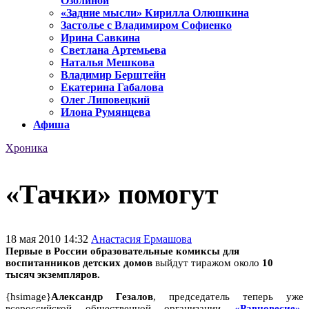
Озолиной
«Задние мысли» Кирилла Олюшкина
Застолье с Владимиром Софиенко
Ирина Савкина
Светлана Артемьева
Наталья Мешкова
Владимир Берштейн
Екатерина Габалова
Олег Липовецкий
Илона Румянцева
Афиша
Хроника
«Тачки» помогут
18 мая 2010 14:32
Анастасия Ермашова
Первые в России образовательные комиксы для
воспитанников детских домов
выйдут тиражом около
10
тысяч экземпляров.
{hsimage}
Александр Гезалов
, председатель теперь уже
всероссийской общественной организации
«Равновесие»,