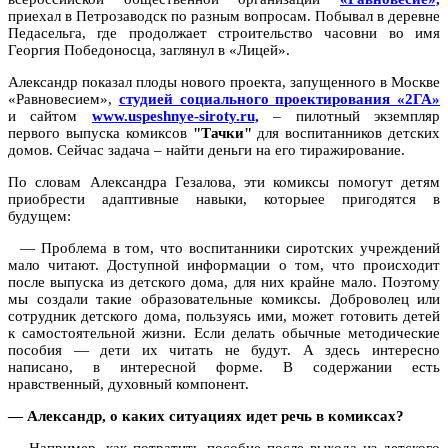
приехал в Петрозаводск по разным вопросам. Побывал в деревне
Педасельга, где продолжает строительство часовни во имя
Георгия Победоносца, заглянул в «Лицей».
Александр показал плоды нового проекта, запущенного в Москве
«Равновесием»,
студией социального проектирования «2ГА»
и сайтом
www.uspeshnye-siroty.ru,
– пилотный экземпляр
первого выпуска комиксов
"Тачки"
для воспитанников детских
домов. Сейчас задача – найти деньги на его тиражирование.
По словам Александра Гезалова, эти комиксы помогут детям
приобрести адаптивные навыки, которыее пригодятся в
будущем:
— Проблема в том, что воспитанники сиротских учреждений
мало читают. Доступной информации о том, что происходит
после выпуска из детского дома, для них крайне мало. Поэтому
мы создали такие образовательные комиксы. Доброволец или
сотрудник детского дома, пользуясь ими, может готовить детей
к самостоятельной жизни. Если делать обычные методические
пособия — дети их читать не будут. А здесь интересно
написано, в интересной форме. В содержании есть
нравственный, духовный компонент.
— Александр, о каких ситуациях идет речь в комиксах?
— Например, как потратить пособие после выхода из детского