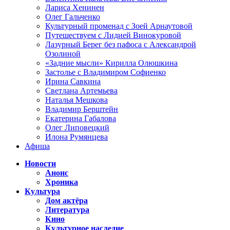
Лариса Хенинен
Олег Гальченко
Культурный променад с Зоей Арнаутовой
Путешествуем с Лидией Винокуровой
Лазурный Берег без пафоса с Александрой
Озолиной
«Задние мысли» Кирилла Олюшкина
Застолье с Владимиром Софиенко
Ирина Савкина
Светлана Артемьева
Наталья Мешкова
Владимир Берштейн
Екатерина Габалова
Олег Липовецкий
Илона Румянцева
Афиша
Новости
Анонс
Хроника
Культура
Дом актёра
Литература
Кино
Культурное наследие