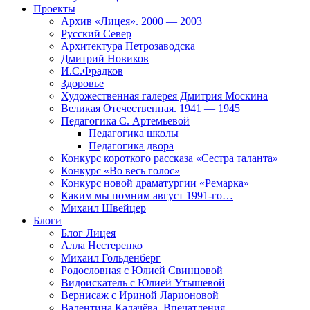
Проекты
Архив «Лицея». 2000 — 2003
Русский Север
Архитектура Петрозаводска
Дмитрий Новиков
И.С.Фрадков
Здоровье
Художественная галерея Дмитрия Москина
Великая Отечественная. 1941 — 1945
Педагогика С. Артемьевой
Педагогика школы
Педагогика двора
Конкурс короткого рассказа «Сестра таланта»
Конкурс «Во весь голос»
Конкурс новой драматургии «Ремарка»
Каким мы помним август 1991-го…
Михаил Швейцер
Блоги
Блог Лицея
Алла Нестеренко
Михаил Гольденберг
Родословная с Юлией Свинцовой
Видоискатель с Юлией Утышевой
Вернисаж с Ириной Ларионовой
Валентина Калачёва. Впечатления