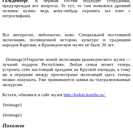
Гольденберг
. К первым гостям подходят сотрудники,
предупреждая все вопросы. То тут, то там появлялся древний
человек: нужно ведь кому-нибудь охранять зал плит с
петроглифами.
Все интересно, любопытно, ново. Специальной постоянной
экспозиции, посвященной истории, культуре и традициям
народов Карелии, в Краеведческом музее не было 30 лет.
{hsimage}Открытие новой экспозиции краеведческого музея —
лучший подарок Республике. Любая семья может теперь
устроить себе настоящий праздник на Круглой площади, к тому
же в перерыве между просмотрами экспозиций здесь теперь
можно покушать. Уже принимаются заявки на театрализованные
экскурсии.
Кстати, обновися и сайт музея
http://kgkm.karelia.ru/
{hsimage}
{hsimage}
Похожее