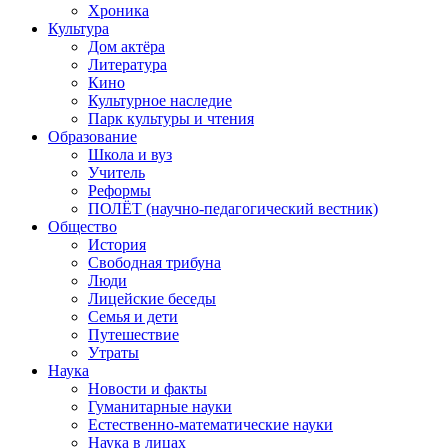
Хроника
Культура
Дом актёра
Литература
Кино
Культурное наследие
Парк культуры и чтения
Образование
Школа и вуз
Учитель
Реформы
ПОЛЁТ (научно-педагогический вестник)
Общество
История
Свободная трибуна
Люди
Лицейские беседы
Семья и дети
Путешествие
Утраты
Наука
Новости и факты
Гуманитарные науки
Естественно-математические науки
Наука в лицах