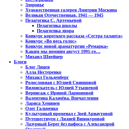
Здоровье
Художественная галерея Дмитрия Москина
Великая Отечественная. 1941 — 1945
Педагогика С. Артемьевой
Педагогика школы
Педагогика двора
Конкурс короткого рассказа «Сестра таланта»
Конкурс «Во весь голос»
Конкурс новой драматургии «Ремарка»
Каким мы помним август 1991-го…
Михаил Швейцер
Блоги
Блог Лицея
Алла Нестеренко
Михаил Гольденберг
Родословная с Юлией Свинцовой
Видоискатель с Юлией Утышевой
Вернисаж с Ириной Ларионовой
Валентина Калачёва. Впечатления
Лариса Хенинен
Олег Гальченко
Культурный променад с Зоей Арнаутовой
Путешествуем с Лидией Винокуровой
Лазурный Берег без пафоса с Александрой