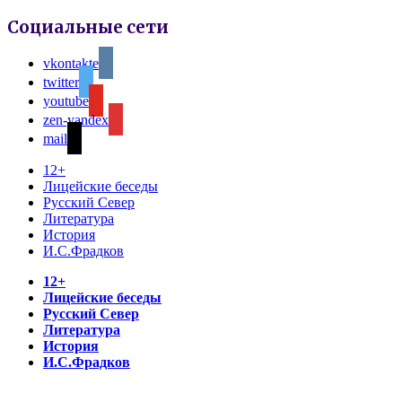
Социальные сети
vkontakte
twitter
youtube
zen-yandex
mail
12+
Лицейские беседы
Русский Север
Литература
История
И.С.Фрадков
12+
Лицейские беседы
Русский Север
Литература
История
И.С.Фрадков