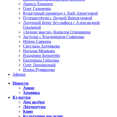
Лариса Хенинен
Олег Гальченко
Культурный променад с Зоей Арнаутовой
Путешествуем с Лидией Винокуровой
Лазурный Берег без пафоса с Александрой
Озолиной
«Задние мысли» Кирилла Олюшкина
Застолье с Владимиром Софиенко
Ирина Савкина
Светлана Артемьева
Наталья Мешкова
Владимир Берштейн
Екатерина Габалова
Олег Липовецкий
Илона Румянцева
Афиша
Новости
Анонс
Хроника
Культура
Дом актёра
Литература
Кино
Культурное наследие