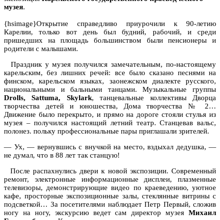
музея
.
{hsimage}Открытие справедливо приурочили к 90-летию
Карелии, только вот день был будний, рабочий, и среди
пришедших на площадь большинством были пенсионеры и
родители с малышами.
Праздник у музея получился замечательным, по-настоящему
карельским, без лишних речей: все было сказано песнями на
финском, карельском языках, заонежском диалекте русского,
национальными и бальными танцами. Музыкальные группы
Drolls, Sattuma, Skylark
, танцевальные коллективы Дворца
творчества детей и юношества, Дома творчества № 2…
Движение было перекрыто, и прямо на дороге стояли стулья из
музея – получился настоящий летний театр. Станцевав вальс,
полонез. польку профессиональные пары приглашали зрителей.
— Ух, — вернувшись с внучкой на место, вздыхал дедушка, —
не думал, что в 88 лет так станцую!
После распахнулись двери к новой экспозиции. Современный
ремонт, электронные информационные дисплеи, плазменные
телевизоры, демонстрирующие видео по краеведению, уютное
кафе, просторные экспозиционные залы, стеклянные витрины с
подсветкой… За посетителями наблюдает Петр Первый, сложив
ногу на ногу, экскурсию ведет сам директор музея
Михаил