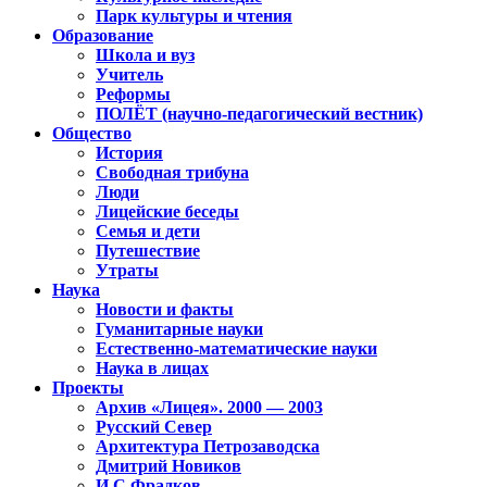
Парк культуры и чтения
Образование
Школа и вуз
Учитель
Реформы
ПОЛЁТ (научно-педагогический вестник)
Общество
История
Свободная трибуна
Люди
Лицейские беседы
Семья и дети
Путешествие
Утраты
Наука
Новости и факты
Гуманитарные науки
Естественно-математические науки
Наука в лицах
Проекты
Архив «Лицея». 2000 — 2003
Русский Север
Архитектура Петрозаводска
Дмитрий Новиков
И.С.Фрадков