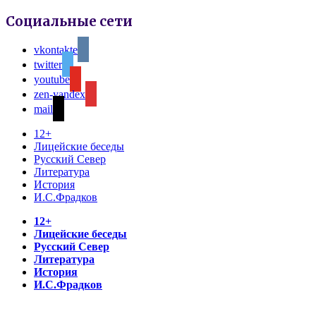
Социальные сети
vkontakte
twitter
youtube
zen-yandex
mail
12+
Лицейские беседы
Русский Север
Литература
История
И.С.Фрадков
12+
Лицейские беседы
Русский Север
Литература
История
И.С.Фрадков