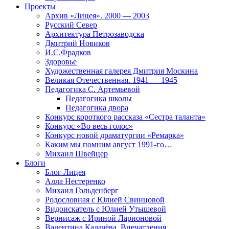
Проекты
Архив «Лицея». 2000 — 2003
Русский Север
Архитектура Петрозаводска
Дмитрий Новиков
И.С.Фрадков
Здоровье
Художественная галерея Дмитрия Москина
Великая Отечественная. 1941 — 1945
Педагогика С. Артемьевой
Педагогика школы
Педагогика двора
Конкурс короткого рассказа «Сестра таланта»
Конкурс «Во весь голос»
Конкурс новой драматургии «Ремарка»
Каким мы помним август 1991-го…
Михаил Швейцер
Блоги
Блог Лицея
Алла Нестеренко
Михаил Гольденберг
Родословная с Юлией Свинцовой
Видоискатель с Юлией Утышевой
Вернисаж с Ириной Ларионовой
Валентина Калачёва. Впечатления