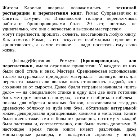
Жители Карелии впервые познакомились с
техникой
реставрации и переплетения книг
. Римас Супранавичюс и
Сигитас Тамулис из Вильнюсской гильдии переплетчиков
работают брошюровщиками более 20 лет, поэтому не
удивительно, что они с легкостью и высоким мастерством
могут переплести, прошить, склеить, восстановить любую книгу.
Как отметил Римас, в его искусстве необходимы терпение и
кропотливость, а самое главное — надо посвятить ему свою
жизнь.
{hsimage|Вергиния Римкуте||||}
Брошюровщики, или
переплетчики,
имели огромные привилегии. У каждого из них
были свой стиль и знак. Мастера Средневековья использовали
только натуральные природные материалы – льняную нить для
переплета намазывали воском: нить становилась гладкой, воск
сохранял ее от сырости. Далее брали тетради и начинали «шить
дело» — на специальном станке в одну или две нити готовили
блок методом шитья на шнурах, затем его обрезали гобелем –
ножом для обрезки книжных блоков, изготавливали твердую
древесную обложку из дуба или бука, обтягивали натуральной
кожей, декорировали драгоценными камнями и металлом. Книги
были очень тяжелыми и больших размеров, поэтому у каждой
была застежка и, соответственно, они были очень дорогими. В
настоящее время такие книги имеют различные, даже
миниатюрные размеры, и пользуются спросом у детей,