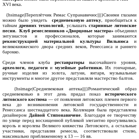
XVI века.
{hsimage|Переплётчик Римас Супранавичюс||||}Своими глазами
можно было увидеть
средневековую аптеку
, приобщиться к
тайнам
древних технологий
, услышать
старинные литовские
песни.
Клуб ремесленников «Дворцовые мастера»
объединил
энтузиастов и профессионалов, которые занимаются
реконструкцией материальной культуры Вильнюса
и
великокняжеского двора средних веков, Ренессанса и раннего
барокко.
Среди членов клуба
реставраторы
высочайшего уровня,
археологи, педагоги
и
музейные работники.
Их гончарные,
ручные изделия из золота, латуни, янтаря, музыкальные
инструменты и многое другое представляли мастерство балтов.
{hsimage|Средневековая аптека||||}Романтический образ
средневековью в этот день придал показ
исторического
литовского костюма
— от появления литовских племен первого
века до возникновения литовской государственности и
Ренессанса шестнадцатого века. Коллекция была представлена
дизайнером
Дайвой Стяпонавичене
. Благодаря ее творчеству
по улице перед восхищенной публикой элегантно прогуливались
король и королева Великого княжества Литовского, а остальные
участники, представляя ремесла, соответствовали стилю,
максимально приближенному к 13 — 16 вв.