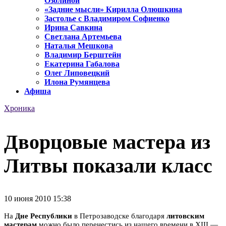
Озолиной
«Задние мысли» Кирилла Олюшкина
Застолье с Владимиром Софиенко
Ирина Савкина
Светлана Артемьева
Наталья Мешкова
Владимир Берштейн
Екатерина Габалова
Олег Липовецкий
Илона Румянцева
Афиша
Хроника
Дворцовые мастера из
Литвы показали класс
10 июня 2010 15:38
На
Дне Республики
в Петрозаводске благодаря
литовским
мастерам
можно было перенестись из нашего времени в XIII —