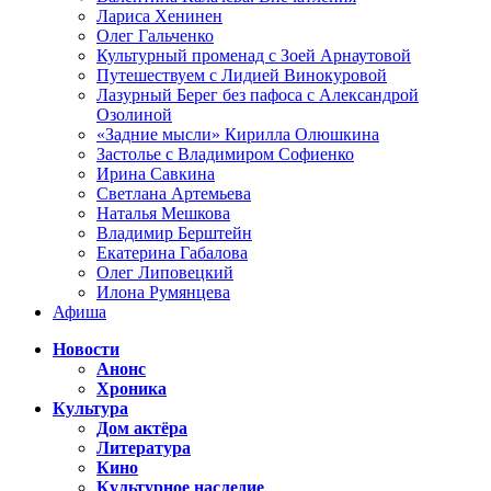
Лариса Хенинен
Олег Гальченко
Культурный променад с Зоей Арнаутовой
Путешествуем с Лидией Винокуровой
Лазурный Берег без пафоса с Александрой
Озолиной
«Задние мысли» Кирилла Олюшкина
Застолье с Владимиром Софиенко
Ирина Савкина
Светлана Артемьева
Наталья Мешкова
Владимир Берштейн
Екатерина Габалова
Олег Липовецкий
Илона Румянцева
Афиша
Новости
Анонс
Хроника
Культура
Дом актёра
Литература
Кино
Культурное наследие