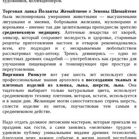
художников, коллекционеров.
Торговая лавка
Йоланты Жемайтиене
и
Зеноны Шимайтене
была экспонирована умершими животными — высушенными
лягушками и змеями, бобровыми железами, мухоморами и
кореньями – именно так две целительницы преподнесли зрителю
средневековую медицину.
Аптечные лекарства от хворей,
эликсир, который сохраняет молодость и здоровье, старинные
рецепты приготовления настоек и отваров рекомендовались
всем, кто подходил и с нескрываемым любопытством
рассматривал чудо-аптеку. Треись девинерись — одно из
известных древних снадобий — употреблялось как средство для
улучшения пищеварения и тонизирующее при простуде и
переутомлении.
Виргиния Римкуте
вот уже шесть лет использует свои
профессиональные знания археолога в
воссоздании тканых и
плетеных изделий из хлопка, лыка, шерсти, льна.
Она
тщательно выбирает только натуральные цвета, использует
средневековую технику плетения, которая, кстати, используется
и в наши дни. Желающие могли самостоятельно спрячь шерсть,
сплести изделие из ниток, поучаствовав тем самым в
средневековом действе.
Надо отдать должное литовским мастерам, которые приехали на
праздник как гости, а сами занялись «нелегким» трудом –
удивляли публику уникальными видами древних технологий,
благодаря чему важное событие в жизни нашей республики