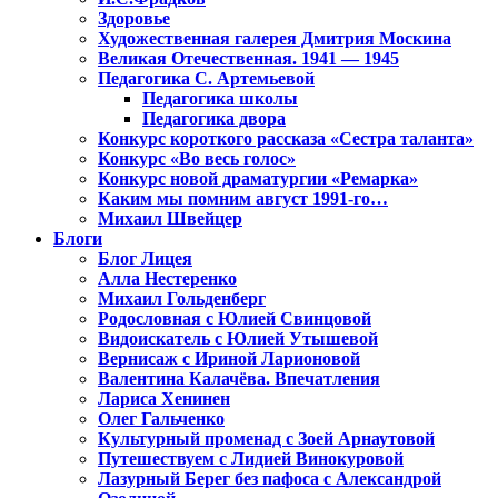
Здоровье
Художественная галерея Дмитрия Москина
Великая Отечественная. 1941 — 1945
Педагогика С. Артемьевой
Педагогика школы
Педагогика двора
Конкурс короткого рассказа «Сестра таланта»
Конкурс «Во весь голос»
Конкурс новой драматургии «Ремарка»
Каким мы помним август 1991-го…
Михаил Швейцер
Блоги
Блог Лицея
Алла Нестеренко
Михаил Гольденберг
Родословная с Юлией Свинцовой
Видоискатель с Юлией Утышевой
Вернисаж с Ириной Ларионовой
Валентина Калачёва. Впечатления
Лариса Хенинен
Олег Гальченко
Культурный променад с Зоей Арнаутовой
Путешествуем с Лидией Винокуровой
Лазурный Берег без пафоса с Александрой