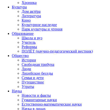
Хроника
Культура
Дом актёра
Литература
Кино
Культурное наследие
Парк культуры и чтения
Образование
Школа и вуз
Учитель
Реформы
ПОЛЁТ (научно-педагогический вестник)
Общество
История
Свободная трибуна
Люди
Лицейские беседы
Семья и дети
Путешествие
Утраты
Наука
Новости и факты
Гуманитарные науки
Естественно-математические науки
Наука в лицах