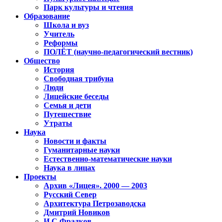
Парк культуры и чтения
Образование
Школа и вуз
Учитель
Реформы
ПОЛЁТ (научно-педагогический вестник)
Общество
История
Свободная трибуна
Люди
Лицейские беседы
Семья и дети
Путешествие
Утраты
Наука
Новости и факты
Гуманитарные науки
Естественно-математические науки
Наука в лицах
Проекты
Архив «Лицея». 2000 — 2003
Русский Север
Архитектура Петрозаводска
Дмитрий Новиков
И.С.Фрадков