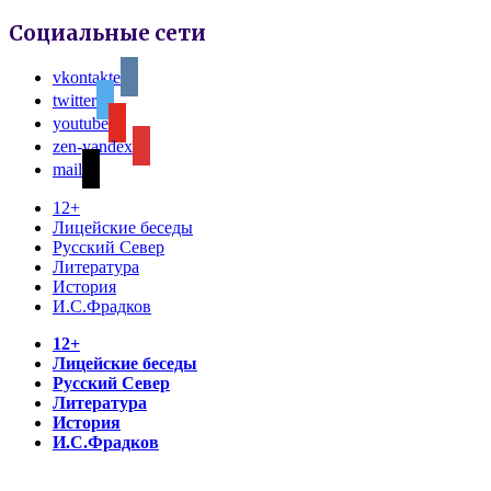
Социальные сети
vkontakte
twitter
youtube
zen-yandex
mail
12+
Лицейские беседы
Русский Север
Литература
История
И.С.Фрадков
12+
Лицейские беседы
Русский Север
Литература
История
И.С.Фрадков