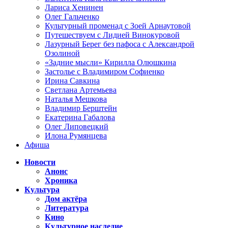
Лариса Хенинен
Олег Гальченко
Культурный променад с Зоей Арнаутовой
Путешествуем с Лидией Винокуровой
Лазурный Берег без пафоса с Александрой
Озолиной
«Задние мысли» Кирилла Олюшкина
Застолье с Владимиром Софиенко
Ирина Савкина
Светлана Артемьева
Наталья Мешкова
Владимир Берштейн
Екатерина Габалова
Олег Липовецкий
Илона Румянцева
Афиша
Новости
Анонс
Хроника
Культура
Дом актёра
Литература
Кино
Культурное наследие