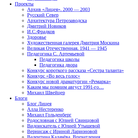
Проекты
Архив «Лицея». 2000 — 2003
Русский Север
Архитектура Петрозаводска
Дмитрий Новиков
И.С.Фрадков
Здоровье
Художественная галерея Дмитрия Москина
Великая Отечественная. 1941 — 1945
Педагогика С. Артемьевой
Педагогика школы
Педагогика двора
Конкурс короткого рассказа «Сестра таланта»
Конкурс «Во весь голос»
Конкурс новой драматургии «Ремарка»
Каким мы помним август 1991-го…
Михаил Швейцер
Блоги
Блог Лицея
Алла Нестеренко
Михаил Гольденберг
Родословная с Юлией Свинцовой
Видоискатель с Юлией Утышевой
Вернисаж с Ириной Ларионовой
Валентина Калачёва. Впечатления