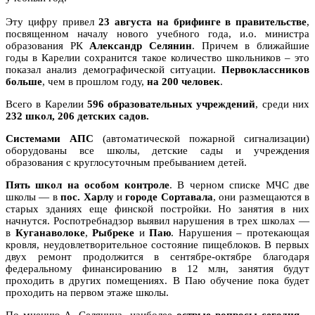
Эту цифру привел
23 августа на брифинге в правительстве
,
посвященном началу нового учебного года, и.о. министра
образования РК
Александр Селянин
. Причем в ближайшие
годы в Карелии сохранится такое количество школьников – это
показал анализ демографической ситуации.
Первоклассников
больше
, чем в прошлом году,
на 200 человек
.
Всего в Карелии
596 образовательных учреждений
, среди них
232 школ, 206 детских садов.
Системами АПС
(автоматической пожарной сигнализации)
оборудованы все школы, детские сады и учреждения
образования с круглосуточным пребыванием детей.
Пять школ на особом контроле
. В черном списке МЧС две
школы — в
пос. Харлу
и
городе Сортавала
, они размещаются в
старых зданиях еще финской постройки. Но занятия в них
начнутся. Роспотребнадзор выявил нарушения в трех школах —
в
Куганаволоке
,
Рыбреке
и
Паю
. Нарушения – протекающая
кровля, неудовлетворительное состояние пищеблоков. В первых
двух ремонт продолжится в сентябре-октябре благодаря
федеральному финансированию в 12 млн, занятия будут
проходить в других помещениях. В Паю обучение пока будет
проходить на первом этаже школы.
По мнению А. Селянина, наиболее
острые вопросы сегодня
–