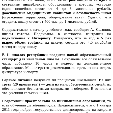
состояние пищеблоков
, оборудование в которых устарело
(один пищеблок стоит от 4 до 8 миллионов рублей),
дооснащение медицинских кабинетов
и
безопасность школ
(ограждение территории, оборудование вахт). Удивило, что
оградить школу стоит от 400 тыс. до 1 миллиона рублей.
Содержательно к началу учебного года, сообщил А. Селянин,
школы готовы. Подписаны, в частности, контракты на
подключение к Интернету
. Интересно, что за год
в 5 раз
вырос объем трафика на школ
у, сегодня это 4,5 гигабайтв
месяц на одну школу.
В 11 школах республики вводится новый образовательный
стандарт для начальной школы
. Сохранены все обязательные
часы, добавлено 10 часов в неделю на дополнительное
образование. Министерство рекомендовало треть из них отдать
физкультуре и спорту.
Горячее питание
получают 80 процентов школьников. Из них
треть (29 процентов!) — дети из малообеспеченных семей
, их
обеспечивают бесплатными завтраками и обедами. В основном
это ученики сельских школ.
Подготовлен
проект закона об инклюзивном образовании
, то
есть обучении детей-инвалидов. Предполагается, что с 1 января
2011 года пойдет государственное финансирование на каждого