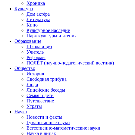
Хроника
Культура
Дом актёра
Литература
Кино
Культурное наследие
Парк культуры и чтения
Образование
Школа и вуз
Учитель
Реформы
ПОЛЁТ (научно-педагогический вестник)
Общество
История
Свободная трибуна
Люди
Лицейские беседы
Семья и дети
Путешествие
Утраты
Наука
Новости и факты
Гуманитарные науки
Естественно-математические науки
Наука в лицах