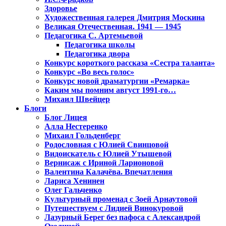
Здоровье
Художественная галерея Дмитрия Москина
Великая Отечественная. 1941 — 1945
Педагогика С. Артемьевой
Педагогика школы
Педагогика двора
Конкурс короткого рассказа «Сестра таланта»
Конкурс «Во весь голос»
Конкурс новой драматургии «Ремарка»
Каким мы помним август 1991-го…
Михаил Швейцер
Блоги
Блог Лицея
Алла Нестеренко
Михаил Гольденберг
Родословная с Юлией Свинцовой
Видоискатель с Юлией Утышевой
Вернисаж с Ириной Ларионовой
Валентина Калачёва. Впечатления
Лариса Хенинен
Олег Гальченко
Культурный променад с Зоей Арнаутовой
Путешествуем с Лидией Винокуровой
Лазурный Берег без пафоса с Александрой