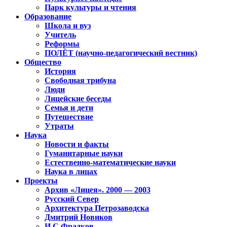
Парк культуры и чтения
Образование
Школа и вуз
Учитель
Реформы
ПОЛЁТ (научно-педагогический вестник)
Общество
История
Свободная трибуна
Люди
Лицейские беседы
Семья и дети
Путешествие
Утраты
Наука
Новости и факты
Гуманитарные науки
Естественно-математические науки
Наука в лицах
Проекты
Архив «Лицея». 2000 — 2003
Русский Север
Архитектура Петрозаводска
Дмитрий Новиков
И.С.Фрадков