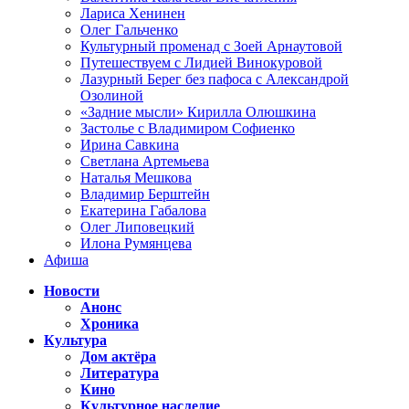
Лариса Хенинен
Олег Гальченко
Культурный променад с Зоей Арнаутовой
Путешествуем с Лидией Винокуровой
Лазурный Берег без пафоса с Александрой
Озолиной
«Задние мысли» Кирилла Олюшкина
Застолье с Владимиром Софиенко
Ирина Савкина
Светлана Артемьева
Наталья Мешкова
Владимир Берштейн
Екатерина Габалова
Олег Липовецкий
Илона Румянцева
Афиша
Новости
Анонс
Хроника
Культура
Дом актёра
Литература
Кино
Культурное наследие