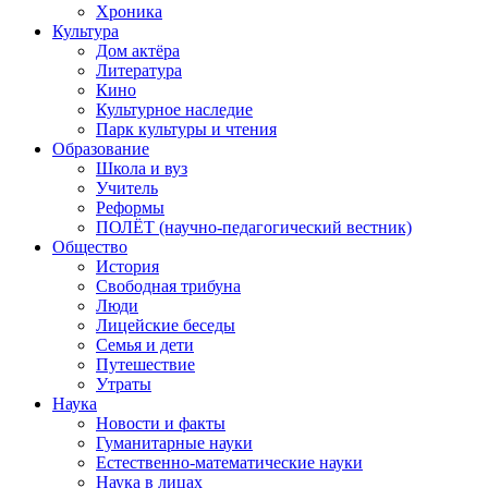
Хроника
Культура
Дом актёра
Литература
Кино
Культурное наследие
Парк культуры и чтения
Образование
Школа и вуз
Учитель
Реформы
ПОЛЁТ (научно-педагогический вестник)
Общество
История
Свободная трибуна
Люди
Лицейские беседы
Семья и дети
Путешествие
Утраты
Наука
Новости и факты
Гуманитарные науки
Естественно-математические науки
Наука в лицах