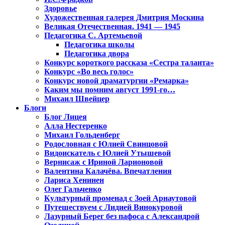
Здоровье
Художественная галерея Дмитрия Москина
Великая Отечественная. 1941 — 1945
Педагогика С. Артемьевой
Педагогика школы
Педагогика двора
Конкурс короткого рассказа «Сестра таланта»
Конкурс «Во весь голос»
Конкурс новой драматургии «Ремарка»
Каким мы помним август 1991-го…
Михаил Швейцер
Блоги
Блог Лицея
Алла Нестеренко
Михаил Гольденберг
Родословная с Юлией Свинцовой
Видоискатель с Юлией Утышевой
Вернисаж с Ириной Ларионовой
Валентина Калачёва. Впечатления
Лариса Хенинен
Олег Гальченко
Культурный променад с Зоей Арнаутовой
Путешествуем с Лидией Винокуровой
Лазурный Берег без пафоса с Александрой