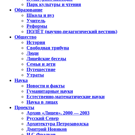
Парк культуры и чтения
Образование
Школа и вуз
Учитель
Реформы
ПОЛЁТ (научно-педагогический вестник)
Общество
История
Свободная трибуна
Люди
Лицейские беседы
Семья и дети
Путешествие
Утраты
Наука
Новости и факты
Гуманитарные науки
Естественно-математические науки
Наука в лицах
Проекты
Архив «Лицея». 2000 — 2003
Русский Север
Архитектура Петрозаводска
Дмитрий Новиков
И.С.Фрадков