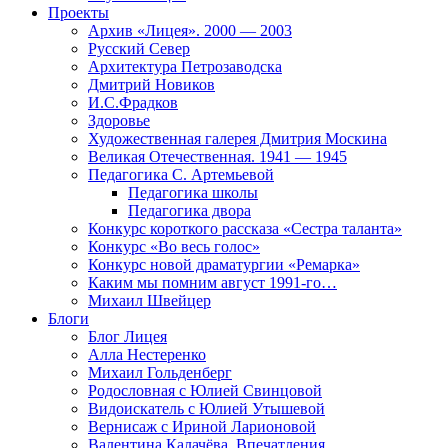
Проекты
Архив «Лицея». 2000 — 2003
Русский Север
Архитектура Петрозаводска
Дмитрий Новиков
И.С.Фрадков
Здоровье
Художественная галерея Дмитрия Москина
Великая Отечественная. 1941 — 1945
Педагогика С. Артемьевой
Педагогика школы
Педагогика двора
Конкурс короткого рассказа «Сестра таланта»
Конкурс «Во весь голос»
Конкурс новой драматургии «Ремарка»
Каким мы помним август 1991-го…
Михаил Швейцер
Блоги
Блог Лицея
Алла Нестеренко
Михаил Гольденберг
Родословная с Юлией Свинцовой
Видоискатель с Юлией Утышевой
Вернисаж с Ириной Ларионовой
Валентина Калачёва. Впечатления