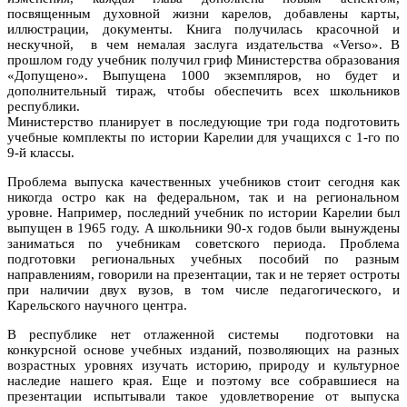
посвященным духовной жизни карелов, добавлены карты,
иллюстрации, документы. Книга получилась красочной и
нескучной, в чем немалая заслуга издательства «Verso». В
прошлом году учебник получил гриф Министерства образования
«Допущено». Выпущена 1000 экземпляров, но будет и
дополнительный тираж, чтобы обеспечить всех школьников
республики.
Министерство планирует в последующие три года подготовить
учебные комплекты по истории Карелии для учащихся с 1-го по
9-й классы.
Проблема выпуска качественных учебников стоит сегодня как
никогда остро как на федеральном, так и на региональном
уровне. Например, последний учебник по истории Карелии был
выпущен в 1965 году. А школьники 90-х годов были вынуждены
заниматься по учебникам советского периода. Проблема
подготовки региональных учебных пособий по разным
направлениям, говорили на презентации, так и не теряет остроты
при наличии двух вузов, в том числе педагогического, и
Карельского научного центра.
В республике нет отлаженной системы подготовки на
конкурсной основе учебных изданий, позволяющих на разных
возрастных уровнях изучать историю, природу и культурное
наследие нашего края. Еще и поэтому все собравшиеся на
презентации испытывали такое удовлетворение от выпуска