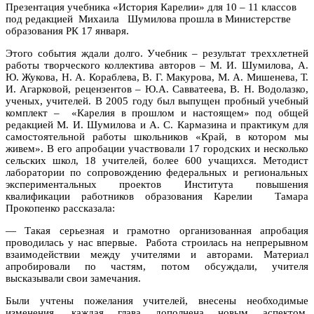
Презентация учебника «История Карелии» для 10 – 11 классов
под редакцией Михаила Шумилова прошла в Министерстве
образования РК 17 января.
Этого события ждали долго. Учебник – результат треххлетней
работы творческого коллектива авторов – М. И. Шумилова, А.
Ю. Жукова, Н. А. Кораблева, В. Г. Макурова, М. А. Мишенева, Т.
И. Агарковой, рецензентов – Ю.А. Савватеева, В. Н. Водолазко,
ученых, учителей. В 2005 году был выпущен пробный учебный
комплект – «Карелия в прошлом и настоящем» под общей
редакцией М. И. Шумилова и А. С. Кармазина и практикум для
самостоятельной работы школьников «Край, в котором мы
живем». В его апробации участвовали 17 городских и несколько
сельских школ, 18 учителей, более 600 учащихся. Методист
лаборатории по сопровождению федеральных и региональных
экспериментальных проектов Института повышения
квалификации работников образования Карелии Тамара
Прокопенко рассказала:
— Такая серьезная и грамотно организованная апробация
проводилась у нас впервые. Работа строилась на непрерывном
взаимодействии между учителями и авторами. Материал
апробировали по частям, потом обсуждали, учителя
высказывали свои замечания.
Были учтены пожелания учителей, внесены необходимые
изменения, каждая глава дополнена новым аспектом,