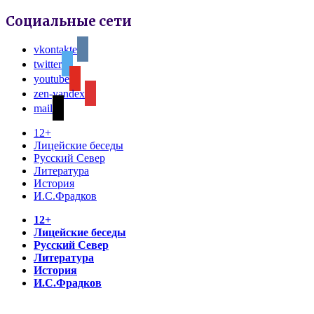
Социальные сети
vkontakte
twitter
youtube
zen-yandex
mail
12+
Лицейские беседы
Русский Север
Литература
История
И.С.Фрадков
12+
Лицейские беседы
Русский Север
Литература
История
И.С.Фрадков