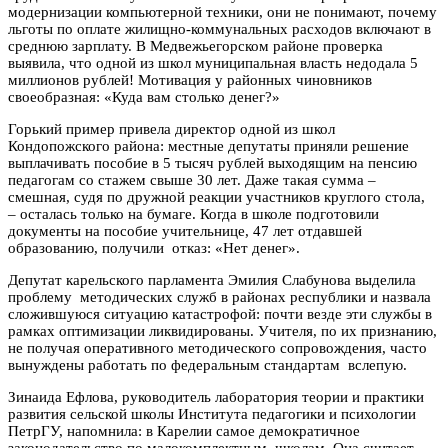
модернизации компьютерной техники, они не понимают, почему
льготы по оплате жилищно-коммунальных расходов включают в
среднюю зарплату. В Медвежьегорском районе проверка
выявила, что одной из школ муниципальная власть недодала 5
миллионов рублей! Мотивация у районных чиновников
своеобразная: «Куда вам столько денег?»
Горький пример привела директор одной из школ
Кондопожского района: местные депутаты приняли решение
выплачивать пособие в 5 тысяч рублей выходящим на пенсию
педагогам со стажем свыше 30 лет. Даже такая сумма –
смешная, судя по дружной реакции участников круглого стола,
– осталась только на бумаге. Когда в школе подготовили
документы на пособие учительнице, 47 лет отдавшей
образованию, получили отказ: «Нет денег».
Депутат карельского парламента Эмилия Слабунова выделила
проблему методических служб в районах республики и назвала
сложившуюся ситуацию катастрофой: почти везде эти службы в
рамках оптимизации ликвидированы. Учителя, по их признанию,
не получая оперативного методического сопровождения, часто
вынуждены работать по федеральным стандартам вслепую.
Зинаида Ефлова, руководитель лаборатория теории и практики
развития сельской школы Института педагогики и психологии
ПетрГУ, напомнила: в Карелии самое демократичное
законодательство по малокомплектным школам. Она считает,