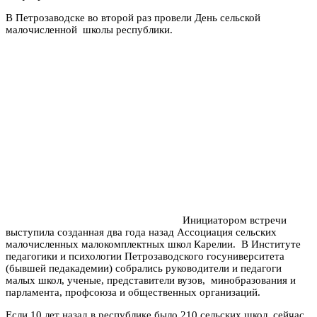
В Петрозаводске во второй раз провели День сельской
малочисленной школы республики.
Инициатором встречи
выступила созданная два года назад Ассоциация сельских
малочисленных малокомплектных школ Карелии. В Институте
педагогики и психологии Петрозаводского госуниверситета
(бывшей педакадемии) собрались руководители и педагоги
малых школ, ученые, представители вузов, минобразования и
парламента, профсоюза и общественных организаций.
Если 10 лет назад в республике было 210 сельских школ, сейчас