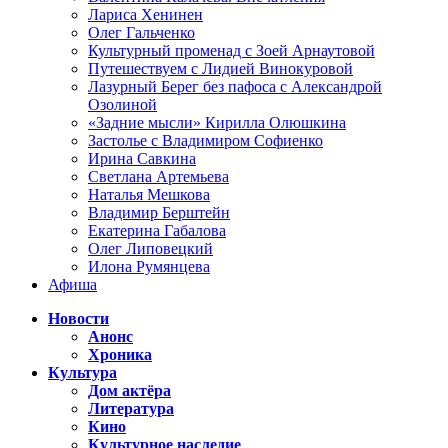
Лариса Хенинен
Олег Гальченко
Культурный променад с Зоей Арнаутовой
Путешествуем с Лидией Винокуровой
Лазурный Берег без пафоса с Александрой
Озолиной
«Задние мысли» Кирилла Олюшкина
Застолье с Владимиром Софиенко
Ирина Савкина
Светлана Артемьева
Наталья Мешкова
Владимир Берштейн
Екатерина Габалова
Олег Липовецкий
Илона Румянцева
Афиша
Новости
Анонс
Хроника
Культура
Дом актёра
Литература
Кино
Культурное наследие