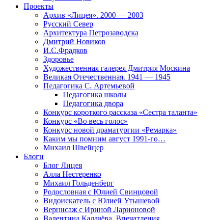
Проекты
Архив «Лицея». 2000 — 2003
Русский Север
Архитектура Петрозаводска
Дмитрий Новиков
И.С.Фрадков
Здоровье
Художественная галерея Дмитрия Москина
Великая Отечественная. 1941 — 1945
Педагогика С. Артемьевой
Педагогика школы
Педагогика двора
Конкурс короткого рассказа «Сестра таланта»
Конкурс «Во весь голос»
Конкурс новой драматургии «Ремарка»
Каким мы помним август 1991-го…
Михаил Швейцер
Блоги
Блог Лицея
Алла Нестеренко
Михаил Гольденберг
Родословная с Юлией Свинцовой
Видоискатель с Юлией Утышевой
Вернисаж с Ириной Ларионовой
Валентина Калачёва. Впечатления