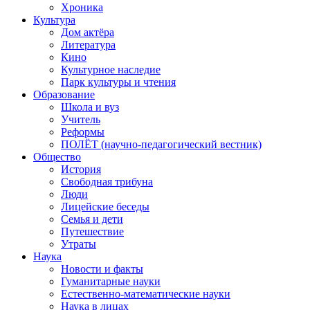
Хроника
Культура
Дом актёра
Литература
Кино
Культурное наследие
Парк культуры и чтения
Образование
Школа и вуз
Учитель
Реформы
ПОЛЁТ (научно-педагогический вестник)
Общество
История
Свободная трибуна
Люди
Лицейские беседы
Семья и дети
Путешествие
Утраты
Наука
Новости и факты
Гуманитарные науки
Естественно-математические науки
Наука в лицах