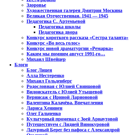
Здоровье
Художественная галерея Дмитрия Москина
Великая Отечественная. 1941 — 1945
Педагогика С. Артемьевой
Педагогика школы
Педагогика двора
Конкурс короткого рассказа «Сестра таланта»
Конкурс «Во весь голос»
Конкурс новой драматургии «Ремарка»
Каким мы помним август 1991-го…
Михаил Швейцер
Блоги
Блог Лицея
Алла Нестеренко
Михаил Гольденберг
Родословная с Юлией Свинцовой
Видоискатель с Юлией Утышевой
Вернисаж с Ириной Ларионовой
Валентина Калачёва. Впечатления
Лариса Хенинен
Олег Гальченко
Культурный променад с Зоей Арнаутовой
Путешествуем с Лидией Винокуровой
Лазурный Берег без пафоса с Александрой