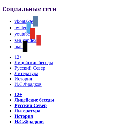
Социальные сети
vkontakte
twitter
youtube
zen-yandex
mail
12+
Лицейские беседы
Русский Север
Литература
История
И.С.Фрадков
12+
Лицейские беседы
Русский Север
Литература
История
И.С.Фрадков