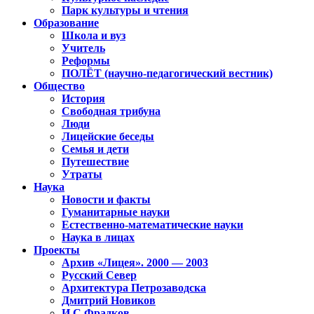
Парк культуры и чтения
Образование
Школа и вуз
Учитель
Реформы
ПОЛЁТ (научно-педагогический вестник)
Общество
История
Свободная трибуна
Люди
Лицейские беседы
Семья и дети
Путешествие
Утраты
Наука
Новости и факты
Гуманитарные науки
Естественно-математические науки
Наука в лицах
Проекты
Архив «Лицея». 2000 — 2003
Русский Север
Архитектура Петрозаводска
Дмитрий Новиков
И.С.Фрадков