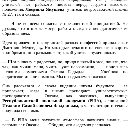
учителей нет рабского пиетета перед людьми высокого
положения.
Людмила Якушева
, учитель петрозаводской школы
№ 27, так и сказала:
— Я не во всем согласна с президентской инициативой. Не
думаю, что в школе могут работать люди с непедагогическим
образованием.
Идея привлечь в школу людей разных профессий принадлежит
Дмитрию Медведеву. Но молодые педагоги не спешат говорить
«одобрямс», они размышляют, какой учитель нужен школе.
— Шла в школу с радостью, но, придя в пятый класс, поняла, что
так, как учили меня, учить
уже невозможно, —
поделилась
своими сомнениями Оксана Ладырда. —
Учебники по
педагогике мне не помогли. Мы опаздываем за жизнью.
Она рассказала о своем видении школы будущего,
ее
привлекает, когда в школе преподают университетские
преподаватели.
Оксана, как оказалось, выпускница
Республиканской школьной академии
(РША), основанной
Исааком Самойловичем Фрадковым
, в честь которого секция
получила свое имя.
— В РША меня захватила атмосфера научного знания, —
вспоминает Оксана. —
Обидно, что академия распалась…