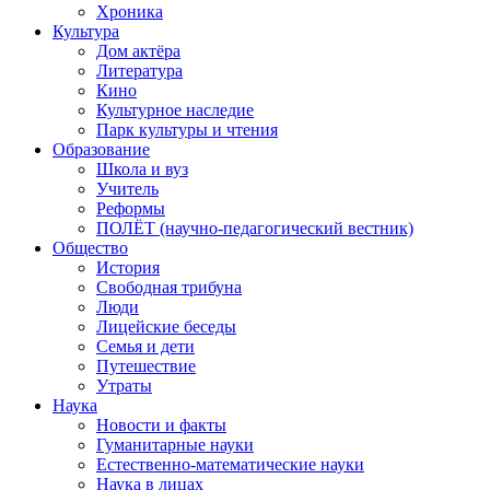
Хроника
Культура
Дом актёра
Литература
Кино
Культурное наследие
Парк культуры и чтения
Образование
Школа и вуз
Учитель
Реформы
ПОЛЁТ (научно-педагогический вестник)
Общество
История
Свободная трибуна
Люди
Лицейские беседы
Семья и дети
Путешествие
Утраты
Наука
Новости и факты
Гуманитарные науки
Естественно-математические науки
Наука в лицах