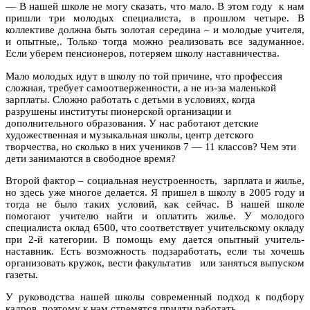
— В нашей школе не могу сказать, что мало. В этом году
к нам
пришли три молодых специалиста, в прошлом четыре. В
коллективе должна быть золотая середина – и молодые учителя,
и опытные,. Только тогда можно реализовать все задуманное.
Если уберем пенсионеров, потеряем школу наставничества.
Мало молодых идут в школу по той причине, что профессия
сложная, требует самоотверженности, а не из-за маленькой
зарплаты. Сложно работать с детьми в условиях, когда
разрушены институты пионерской организации и
дополнительного образования. У нас работают детские
художественная и музыкальная школы, центр детского
творчества, но сколько в них учеников 7 — 11 классов? Чем эти
дети занимаются в свободное время?
Второй фактор – социальная неустроенность, зарплата и жилье,
но здесь уже многое делается. Я пришел в школу в 2005 году и
тогда не было таких условий, как сейчас. В нашей школе
помогают учителю найти и оплатить жилье. У молодого
специалиста оклад 6500, что соответствует учительскому окладу
при 2-й категории. В помощь ему дается опытный учитель-
наставник. Есть возможность подзаработать, если ты хочешь
организовать кружок, вести факультатив или заняться выпуском
газеты.
У руководства нашей школы современный подход к подбору
кадров, поэтому к нам стремятся придти работать.