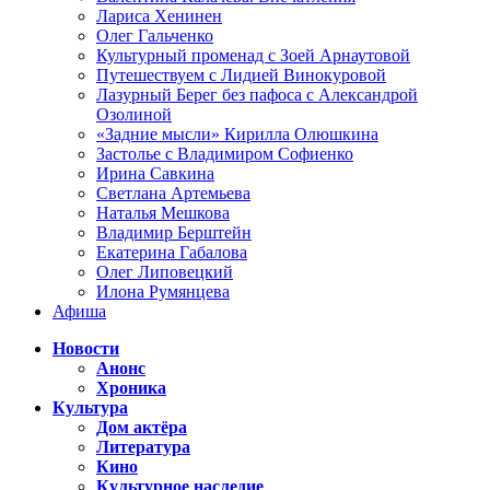
Лариса Хенинен
Олег Гальченко
Культурный променад с Зоей Арнаутовой
Путешествуем с Лидией Винокуровой
Лазурный Берег без пафоса с Александрой
Озолиной
«Задние мысли» Кирилла Олюшкина
Застолье с Владимиром Софиенко
Ирина Савкина
Светлана Артемьева
Наталья Мешкова
Владимир Берштейн
Екатерина Габалова
Олег Липовецкий
Илона Румянцева
Афиша
Новости
Анонс
Хроника
Культура
Дом актёра
Литература
Кино
Культурное наследие