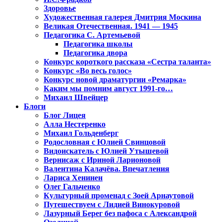
Здоровье
Художественная галерея Дмитрия Москина
Великая Отечественная. 1941 — 1945
Педагогика С. Артемьевой
Педагогика школы
Педагогика двора
Конкурс короткого рассказа «Сестра таланта»
Конкурс «Во весь голос»
Конкурс новой драматургии «Ремарка»
Каким мы помним август 1991-го…
Михаил Швейцер
Блоги
Блог Лицея
Алла Нестеренко
Михаил Гольденберг
Родословная с Юлией Свинцовой
Видоискатель с Юлией Утышевой
Вернисаж с Ириной Ларионовой
Валентина Калачёва. Впечатления
Лариса Хенинен
Олег Гальченко
Культурный променад с Зоей Арнаутовой
Путешествуем с Лидией Винокуровой
Лазурный Берег без пафоса с Александрой