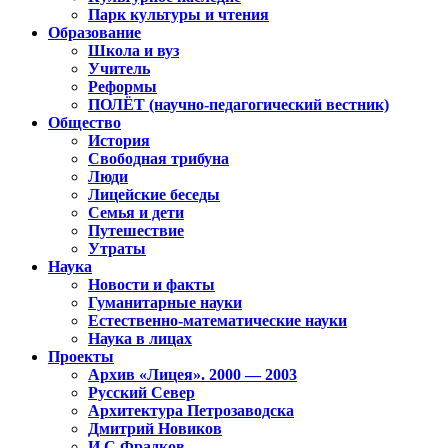
Парк культуры и чтения
Образование
Школа и вуз
Учитель
Реформы
ПОЛЁТ (научно-педагогический вестник)
Общество
История
Свободная трибуна
Люди
Лицейские беседы
Семья и дети
Путешествие
Утраты
Наука
Новости и факты
Гуманитарные науки
Естественно-математические науки
Наука в лицах
Проекты
Архив «Лицея». 2000 — 2003
Русский Север
Архитектура Петрозаводска
Дмитрий Новиков
И.С.Фрадков