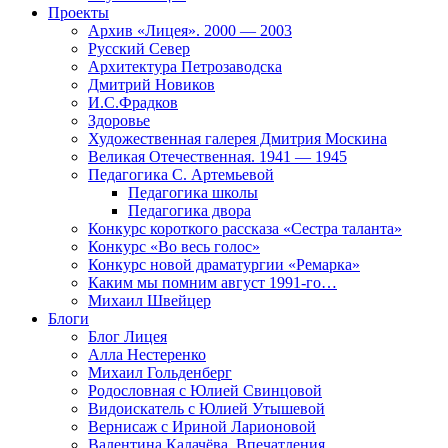
Проекты
Архив «Лицея». 2000 — 2003
Русский Север
Архитектура Петрозаводска
Дмитрий Новиков
И.С.Фрадков
Здоровье
Художественная галерея Дмитрия Москина
Великая Отечественная. 1941 — 1945
Педагогика С. Артемьевой
Педагогика школы
Педагогика двора
Конкурс короткого рассказа «Сестра таланта»
Конкурс «Во весь голос»
Конкурс новой драматургии «Ремарка»
Каким мы помним август 1991-го…
Михаил Швейцер
Блоги
Блог Лицея
Алла Нестеренко
Михаил Гольденберг
Родословная с Юлией Свинцовой
Видоискатель с Юлией Утышевой
Вернисаж с Ириной Ларионовой
Валентина Калачёва. Впечатления