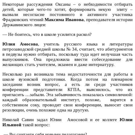
Некоторые рассуждения Оксаны – о небходимости отбирать
детей, которые чего-то хотят, формировать некую
элиту –
вызвали несогласие постоянного и активного участника
Фрадковских чтений
Максима Иванова
, преподавателя истории
Державинского лицея:
— Не боитесь, что в школе усилится раскол?
Юлия Амосова
, учитель русского языка и литературы
петрозаводской средней школы № 34, считает, что абитуриентов
в педвузы нужно отбирать, поскольку туда идет нелучшая часть
выпускников. Она предложила ввести собеседование для
желающих стать учителем, экзамен и даже интернатуру.
Несколько раз возникала тема недостаточности для работы в
школе вузовской подготовки. Когда потом на пленарном
заседании возник вопрос, а есть ли среди участников
конференции представители КГПА, выяснилось, что их
пригласить …забыли. Эта забывчивость показалась символичной:
каждый образовательный институт, похоже,
варится в
собственном соку, проводит свои конференции, выносит свои
резолюции, очень похожие одна на другую.
Николай Савин задал Юлии
Амосовой и ее коллеге
Юлии
Ильиной
такой вопрос:
— Вы считаете себя новыми педагогамм?