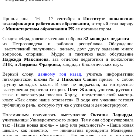
Прошла она
16 – 17 сентября в
Институте повышения
квалификации работников образования,
который стал наряду
с
Министерством образования РК
ее организатором.
Секция «Фрадковские чтения» собрала
32 молодых педагога
–
из Петрозаводска и районов республики. Обсуждение
выступлений получилось
живым, друг другу задавали много
вопросов, спорили.
Мудро и тактично вели обсуждение
Надежда Максимова
, зав отделом педагогики и психологии
ИПК, и
Людмила Фрадкова
, кандидат биологических наук.
Верный слову,
данному год назад,
учитель информатики
питкярантской школы № 2
Николай Савин
привез
с собой
группу молодых коллег. И они не подкачали, их интересные
выступления украсили секцию.
Олег Жилин
, учитель русского
языка и литературы поселка Харлу,
представил свой мастер-
класс «Как слово наше отзовется». В ходе его ученики готовят
публичную речь, которую тут же с успехом и демонстрируют.
Полемичным получилось выступление
Оксаны Ладырды
,
учительницы Университетского лицея. Тему она сформулировала
так: «Наша новая школа» – миф или реальность?» «Наша новая
школа», как известно,
— инициатива президента Медведева,
которая широко обсуждается. Порадовало, что у молодых