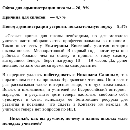
Обуза для администрации школы – 20, 9%
Причина для сплетен
— 4,7%
Повод администрации устроить показательную порку – 9,3%
«Свежая кровь» для школы необходима, но для молодого
учителя часто оборачивается профессиональным выгоранием.
Таков опыт есть у
Екатерины Евсеевой
, учителя истории
школы поселка Мелиоративный. В первый год после вуза она
работала больше чем на ставку и пришла к тому самому
выгоранию. Теперь
берет нагрузку 18 — 19 часов. Да, денег
меньше, но зато остается время на саморазвитие.
В перерыве удалось
побеседовать с Николаем Савиным
, так
поразившим всех на прошлых Фрадковских чтениях. Он и в этот
раз рассказывал такие интерсные вещи, что дух захватывало.
Вовлек и школьников, и учителей во Всероссийский интернет-
марафон,
в результате дети теперь настолько свободно себя
чувствуют в Сети, используя ее богатейшие ресурсы для
развития и познания, что сидеть в Контакте им некогда. А
учителей теперь нет вопросов по ИКТ.
— Николай, как вы думаете, почему в наших школах мало
молодых учителей?