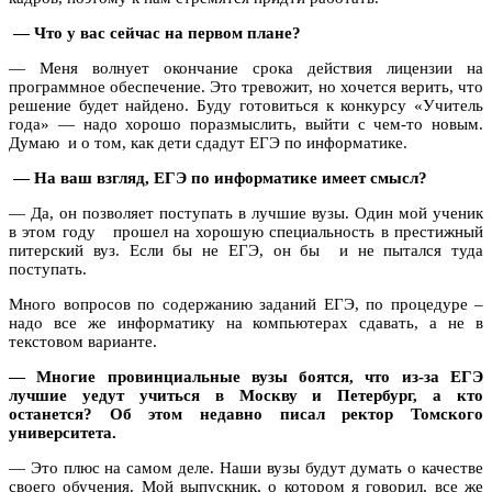
— Что у вас сейчас на первом плане?
— Меня волнует окончание срока действия лицензии на
программное обеспечение. Это тревожит, но хочется верить, что
решение будет найдено. Буду готовиться к конкурсу «Учитель
года» — надо хорошо поразмыслить, выйти с чем-то новым.
Думаю и о том, как дети сдадут ЕГЭ по информатике.
— На ваш взгляд, ЕГЭ по информатике имеет смысл?
— Да, он позволяет поступать в лучшие вузы. Один мой ученик
в этом году
прошел на хорошую специальность в престижный
питерский вуз. Если бы не ЕГЭ, он бы
и не пытался туда
поступать.
Много вопросов по содержанию заданий ЕГЭ, по процедуре –
надо все же информатику на компьютерах сдавать, а не в
текстовом варианте.
— Многие провинциальные вузы боятся, что из-за ЕГЭ
лучшие уедут учиться в Москву и Петербург, а кто
останется? Об этом недавно писал ректор Томского
университета.
— Это плюс на самом деле. Наши вузы будут думать о качестве
своего обучения. Мой выпускник, о котором я говорил, все же