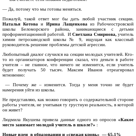
— Да, потому что мы готовы меняться.
Пожалуй, такой ответ мог бы дать любой участник секции.
Наталья Котова
и
Ирина Лащенкова
из Рабочеостровской
школы Беломорского района, занимающиеся с детьми
профориентационной работой.
И
Светлана Смирнова,
учитель
химии петрозаводской школы № 9, ищущая как классный
руководитель решение проблемы детской агрессии.
Любопытный диалог случился на секции молодых учителей. Кто-
то из организаторов конференции сказал, что деньги в работе
учителя – не главное, что ничего не изменится, если учитель
будет получать 50 тысяч. Максим Иванов отреагировал
мгновенно:
— Почему же – изменится. Тогда у меня точно не будет
намерения уйти из школы.
Не представляю, как можно говорить о содержательной стороне
работы учителя, не учитывая ту грустную реальность, в которой
он живет?
Людмила Якушева привела данные одного из опросов
«Какое
место занимает молодой учитель в школе?»
:
Новые идеи
в образовании и «свежая кровь»
— 65,1%