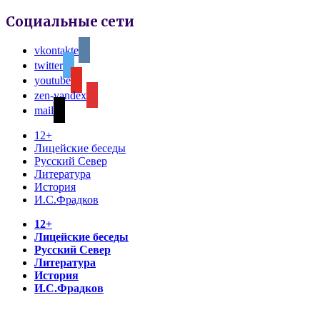
Социальные сети
vkontakte
twitter
youtube
zen-yandex
mail
12+
Лицейские беседы
Русский Север
Литература
История
И.С.Фрадков
12+
Лицейские беседы
Русский Север
Литература
История
И.С.Фрадков