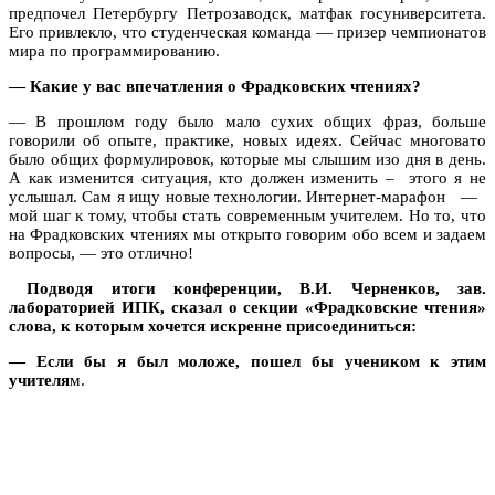
предпочел Петербургу Петрозаводск, матфак госуниверситета.
Его привлекло, что студенческая команда — призер чемпионатов
мира по программированию.
— Какие у вас впечатления о Фрадковских чтениях?
— В прошлом году было мало сухих общих фраз, больше
говорили об опыте, практике, новых идеях. Сейчас многовато
было общих формулировок, которые мы слышим изо дня в день.
А как изменится ситуация, кто должен изменить – этого я не
услышал. Сам я ищу новые технологии. Интернет-марафон
—
мой шаг к тому, чтобы стать современным учителем. Но то, что
на Фрадковских чтениях мы открыто говорим обо всем и задаем
вопросы, — это отлично!
Подводя итоги конференции, В.И. Черненков, зав.
лабораторией ИПК, сказал о секции «Фрадковские чтения»
слова, к которым хочется искренне присоединиться:
— Если бы я был моложе, пошел бы учеником к этим
учителя
м.