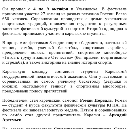
Он прошел с
4 по 9 октября
в Ульяновске. В фестивале
принимали участие 27 команд из разных регионов России. Всего
650 человек. Соревнования проводятся с целью укрепления
спортивных традиций, привлечения студентов к регулярным
занятиям физической культурой и спортом. Второй год подряд в
фестивале принимают участие и карельские студенты.
В программе фестиваля 8 видов спорта: бадминтон, настольный
теннис, самбо, уличный баскетбол, спортивная аэробика,
преодоление полосы препятствий, спортивное многоборье
«Готов к труду и защите Отечества» (бег, прыжки, подтягивание
и стрельба), а также викторина на знание истории спорта.
Карельскую команду составили студенты Карельской
государственной педагогической академии. Они участвовали в
соревнованиях по самбо, уличному баскетболу (девушки и
юноши), настольному теннису, в спортивном многоборье,
преодолевали полосу препятствий.
Победителем стал карельский самбист
Роман Порваль
. Роман
— студент 4 курса факультета физической культуры КГПА. На
фестивале он завоевал золотую медаль. Пятым в соревнованиях
по самбо стал другой представитель Карелии –
Аркадий
Артемьев
.
По словам председателя
Студенческого спортивного Союза