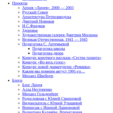
Проекты
Архив «Лицея». 2000 — 2003
Русский Север
Архитектура Петрозаводска
Дмитрий Новиков
И.С.Фрадков
Здоровье
Художественная галерея Дмитрия Москина
Великая Отечественная. 1941 — 1945
Педагогика С. Артемьевой
Педагогика школы
Педагогика двора
Конкурс короткого рассказа «Сестра таланта»
Конкурс «Во весь голос»
Конкурс новой драматургии «Ремарка»
Каким мы помним август 1991-го…
Михаил Швейцер
Блоги
Блог Лицея
Алла Нестеренко
Михаил Гольденберг
Родословная с Юлией Свинцовой
Видоискатель с Юлией Утышевой
Вернисаж с Ириной Ларионовой
Валентина Калачёва. Впечатления