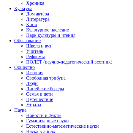
Хроника
Культура
Дом актёра
Литература
Кино
Культурное наследие
Парк культуры и чтения
Образование
Школа и вуз
Учитель
Реформы
ПОЛЁТ (научно-педагогический вестник)
Общество
История
Свободная трибуна
Люди
Лицейские беседы
Семья и дети
Путешествие
Утраты
Наука
Новости и факты
Гуманитарные науки
Естественно-математические науки
Наука в лицах