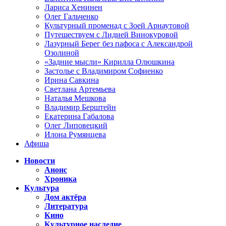
Лариса Хенинен
Олег Гальченко
Культурный променад с Зоей Арнаутовой
Путешествуем с Лидией Винокуровой
Лазурный Берег без пафоса с Александрой
Озолиной
«Задние мысли» Кирилла Олюшкина
Застолье с Владимиром Софиенко
Ирина Савкина
Светлана Артемьева
Наталья Мешкова
Владимир Берштейн
Екатерина Габалова
Олег Липовецкий
Илона Румянцева
Афиша
Новости
Анонс
Хроника
Культура
Дом актёра
Литература
Кино
Культурное наследие