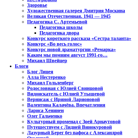
Здоровье
Художественная галерея Дмитрия Москина
Великая Отечественная. 1941 — 1945
Педагогика С. Артемьевой
Педагогика школы
Педагогика двора
Конкурс короткого рассказа «Сестра таланта»
Конкурс «Во весь голос»
Конкурс новой драматургии «Ремарка»
Каким мы помним август 1991-го…
Михаил Швейцер
Блоги
Блог Лицея
Алла Нестеренко
Михаил Гольденберг
Родословная с Юлией Свинцовой
Видоискатель с Юлией Утышевой
Вернисаж с Ириной Ларионовой
Валентина Калачёва. Впечатления
Лариса Хенинен
Олег Гальченко
Культурный променад с Зоей Арнаутовой
Путешествуем с Лидией Винокуровой
Лазурный Берег без пафоса с Александрой