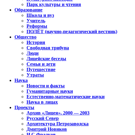
Парк культуры и чтения
Образование
Школа и вуз
Учитель
Реформы
ПОЛЁТ (научно-педагогический вестник)
Общество
История
Свободная трибуна
Люди
Лицейские беседы
Семья и дети
Путешествие
Утраты
Наука
Новости и факты
Гуманитарные науки
Естественно-математические науки
Наука в лицах
Проекты
Архив «Лицея». 2000 — 2003
Русский Север
Архитектура Петрозаводска
Дмитрий Новиков
И.С.Фрадков