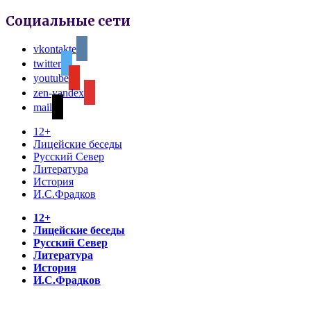
Социальные сети
vkontakte
twitter
youtube
zen-yandex
mail
12+
Лицейские беседы
Русский Север
Литература
История
И.С.Фрадков
12+
Лицейские беседы
Русский Север
Литература
История
И.С.Фрадков