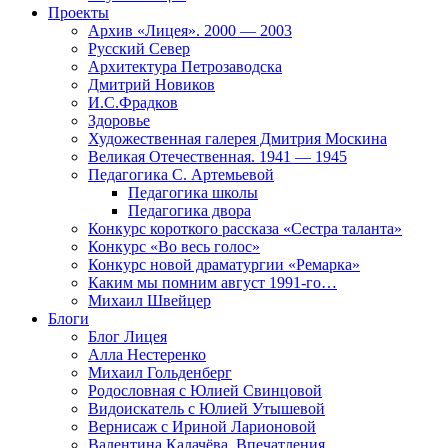
Проекты
Архив «Лицея». 2000 — 2003
Русский Север
Архитектура Петрозаводска
Дмитрий Новиков
И.С.Фрадков
Здоровье
Художественная галерея Дмитрия Москина
Великая Отечественная. 1941 — 1945
Педагогика С. Артемьевой
Педагогика школы
Педагогика двора
Конкурс короткого рассказа «Сестра таланта»
Конкурс «Во весь голос»
Конкурс новой драматургии «Ремарка»
Каким мы помним август 1991-го…
Михаил Швейцер
Блоги
Блог Лицея
Алла Нестеренко
Михаил Гольденберг
Родословная с Юлией Свинцовой
Видоискатель с Юлией Утышевой
Вернисаж с Ириной Ларионовой
Валентина Калачёва. Впечатления