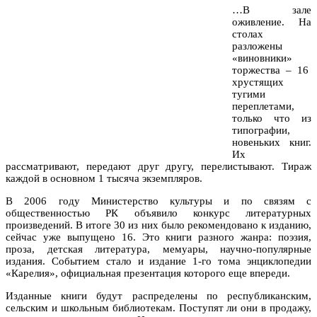
…В зале
оживление. На
столах
разложены
«виновники»
торжества – 16
хрустящих
тугими
переплетами,
только что из
типографии,
новеньких книг.
Их
рассматривают, передают друг другу, перелистывают. Тираж
каждой в основном 1 тысяча экземпляров.
В 2006 году Министерство культуры и по связям с
общественностью РК объявило конкурс литературных
произведений. В итоге 30 из них было рекомендовано к изданию,
сейчас уже выпущено 16. Это книги разного жанра: поэзия,
проза, детская литература, мемуары, научно-популярные
издания. Событием стало и издание 1-го тома энциклопедии
«Карелия», официальная презентация которого еще впереди.
Изданные книги будут распределены по республиканским,
сельским и школьным библиотекам. Поступят ли они в продажу,