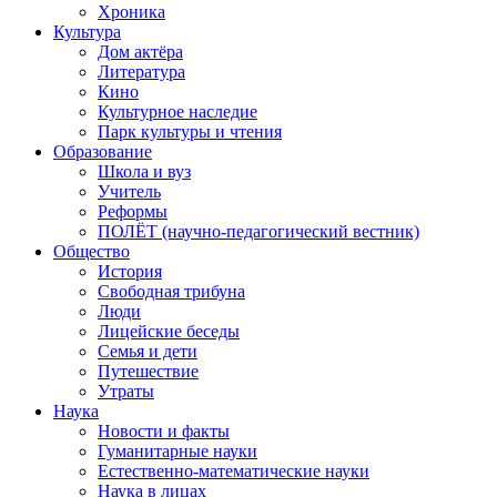
Хроника
Культура
Дом актёра
Литература
Кино
Культурное наследие
Парк культуры и чтения
Образование
Школа и вуз
Учитель
Реформы
ПОЛЁТ (научно-педагогический вестник)
Общество
История
Свободная трибуна
Люди
Лицейские беседы
Семья и дети
Путешествие
Утраты
Наука
Новости и факты
Гуманитарные науки
Естественно-математические науки
Наука в лицах