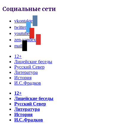
Социальные сети
vkontakte
twitter
youtube
zen-yandex
mail
12+
Лицейские беседы
Русский Север
Литература
История
И.С.Фрадков
12+
Лицейские беседы
Русский Север
Литература
История
И.С.Фрадков