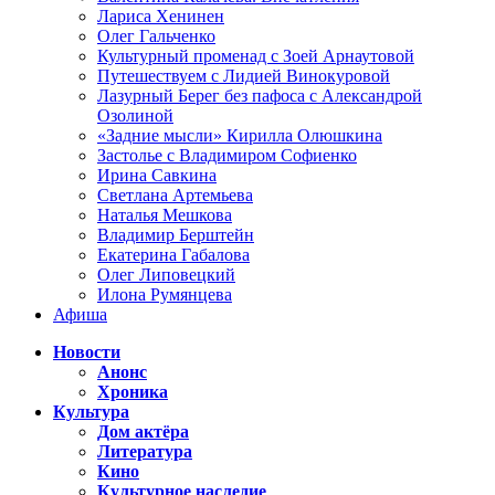
Лариса Хенинен
Олег Гальченко
Культурный променад с Зоей Арнаутовой
Путешествуем с Лидией Винокуровой
Лазурный Берег без пафоса с Александрой
Озолиной
«Задние мысли» Кирилла Олюшкина
Застолье с Владимиром Софиенко
Ирина Савкина
Светлана Артемьева
Наталья Мешкова
Владимир Берштейн
Екатерина Габалова
Олег Липовецкий
Илона Румянцева
Афиша
Новости
Анонс
Хроника
Культура
Дом актёра
Литература
Кино
Культурное наследие