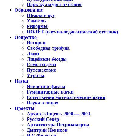
Парк культуры и чтения
Образование
Школа и вуз
Учитель
Реформы
ПОЛЁТ (научно-педагогический вестник)
Общество
История
Свободная трибуна
Люди
Лицейские беседы
Семья и дети
Путешествие
Утраты
Наука
Новости и факты
Гуманитарные науки
Естественно-математические науки
Наука в лицах
Проекты
Архив «Лицея». 2000 — 2003
Русский Север
Архитектура Петрозаводска
Дмитрий Новиков
И.С.Фрадков