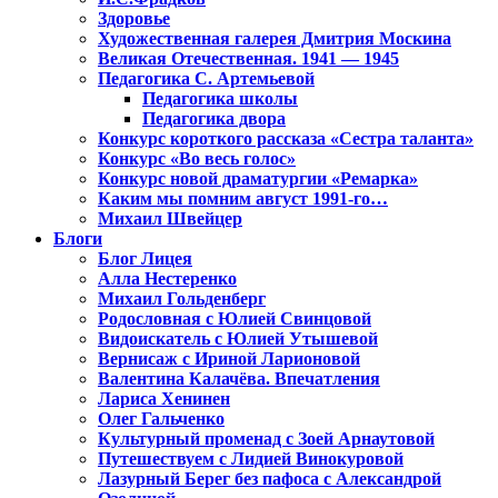
Здоровье
Художественная галерея Дмитрия Москина
Великая Отечественная. 1941 — 1945
Педагогика С. Артемьевой
Педагогика школы
Педагогика двора
Конкурс короткого рассказа «Сестра таланта»
Конкурс «Во весь голос»
Конкурс новой драматургии «Ремарка»
Каким мы помним август 1991-го…
Михаил Швейцер
Блоги
Блог Лицея
Алла Нестеренко
Михаил Гольденберг
Родословная с Юлией Свинцовой
Видоискатель с Юлией Утышевой
Вернисаж с Ириной Ларионовой
Валентина Калачёва. Впечатления
Лариса Хенинен
Олег Гальченко
Культурный променад с Зоей Арнаутовой
Путешествуем с Лидией Винокуровой
Лазурный Берег без пафоса с Александрой