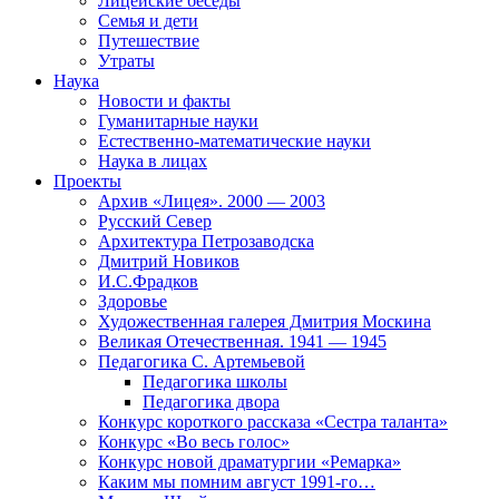
Лицейские беседы
Семья и дети
Путешествие
Утраты
Наука
Новости и факты
Гуманитарные науки
Естественно-математические науки
Наука в лицах
Проекты
Архив «Лицея». 2000 — 2003
Русский Север
Архитектура Петрозаводска
Дмитрий Новиков
И.С.Фрадков
Здоровье
Художественная галерея Дмитрия Москина
Великая Отечественная. 1941 — 1945
Педагогика С. Артемьевой
Педагогика школы
Педагогика двора
Конкурс короткого рассказа «Сестра таланта»
Конкурс «Во весь голос»
Конкурс новой драматургии «Ремарка»
Каким мы помним август 1991-го…