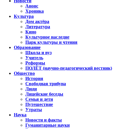
Новости
Анонс
Хроника
Культура
Дом актёра
Литература
Кино
Культурное наследие
Парк культуры и чтения
Образование
Школа и вуз
Учитель
Реформы
ПОЛЁТ (научно-педагогический вестник)
Общество
История
Свободная трибуна
Люди
Лицейские беседы
Семья и дети
Путешествие
Утраты
Наука
Новости и факты
Гуманитарные науки