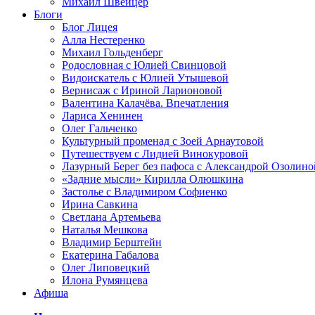
Михаил Швейцер
Блоги
Блог Лицея
Алла Нестеренко
Михаил Гольденберг
Родословная с Юлией Свинцовой
Видоискатель с Юлией Утышевой
Вернисаж с Ириной Ларионовой
Валентина Калачёва. Впечатления
Лариса Хенинен
Олег Гальченко
Культурный променад с Зоей Арнаутовой
Путешествуем с Лидией Винокуровой
Лазурный Берег без пафоса с Александрой Озолино
«Задние мысли» Кирилла Олюшкина
Застолье с Владимиром Софиенко
Ирина Савкина
Светлана Артемьева
Наталья Мешкова
Владимир Берштейн
Екатерина Габалова
Олег Липовецкий
Илона Румянцева
Афиша