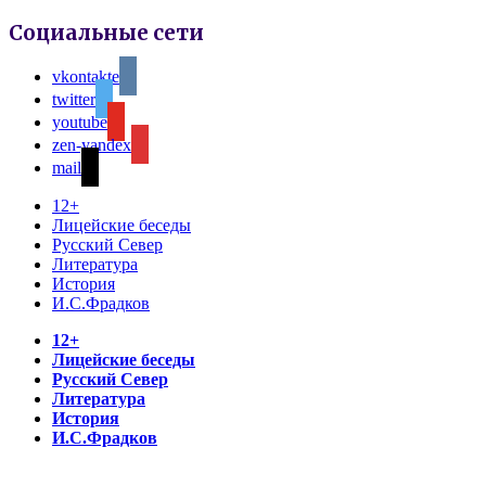
Социальные сети
vkontakte
twitter
youtube
zen-yandex
mail
12+
Лицейские беседы
Русский Север
Литература
История
И.С.Фрадков
12+
Лицейские беседы
Русский Север
Литература
История
И.С.Фрадков