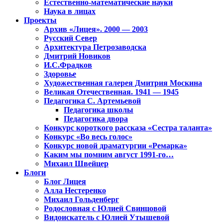
Естественно-математические науки
Наука в лицах
Проекты
Архив «Лицея». 2000 — 2003
Русский Север
Архитектура Петрозаводска
Дмитрий Новиков
И.С.Фрадков
Здоровье
Художественная галерея Дмитрия Москина
Великая Отечественная. 1941 — 1945
Педагогика С. Артемьевой
Педагогика школы
Педагогика двора
Конкурс короткого рассказа «Сестра таланта»
Конкурс «Во весь голос»
Конкурс новой драматургии «Ремарка»
Каким мы помним август 1991-го…
Михаил Швейцер
Блоги
Блог Лицея
Алла Нестеренко
Михаил Гольденберг
Родословная с Юлией Свинцовой
Видоискатель с Юлией Утышевой