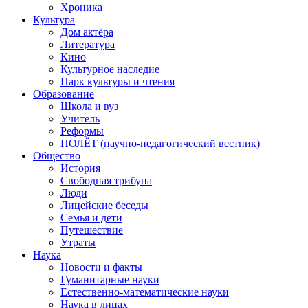
Хроника
Культура
Дом актёра
Литература
Кино
Культурное наследие
Парк культуры и чтения
Образование
Школа и вуз
Учитель
Реформы
ПОЛЁТ (научно-педагогический вестник)
Общество
История
Свободная трибуна
Люди
Лицейские беседы
Семья и дети
Путешествие
Утраты
Наука
Новости и факты
Гуманитарные науки
Естественно-математические науки
Наука в лицах