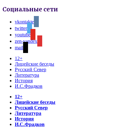
Социальные сети
vkontakte
twitter
youtube
zen-yandex
mail
12+
Лицейские беседы
Русский Север
Литература
История
И.С.Фрадков
12+
Лицейские беседы
Русский Север
Литература
История
И.С.Фрадков