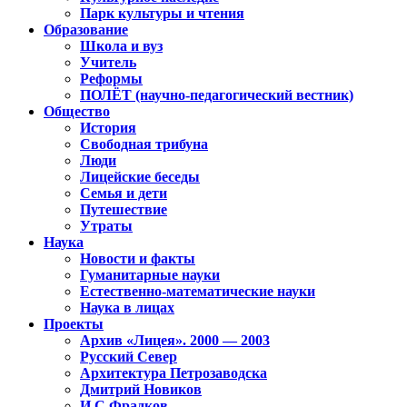
Парк культуры и чтения
Образование
Школа и вуз
Учитель
Реформы
ПОЛЁТ (научно-педагогический вестник)
Общество
История
Свободная трибуна
Люди
Лицейские беседы
Семья и дети
Путешествие
Утраты
Наука
Новости и факты
Гуманитарные науки
Естественно-математические науки
Наука в лицах
Проекты
Архив «Лицея». 2000 — 2003
Русский Север
Архитектура Петрозаводска
Дмитрий Новиков
И.С.Фрадков