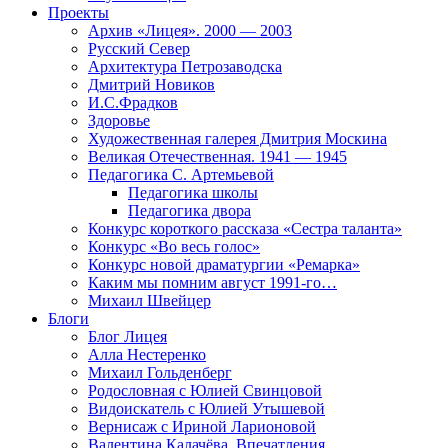
Проекты
Архив «Лицея». 2000 — 2003
Русский Север
Архитектура Петрозаводска
Дмитрий Новиков
И.С.Фрадков
Здоровье
Художественная галерея Дмитрия Москина
Великая Отечественная. 1941 — 1945
Педагогика С. Артемьевой
Педагогика школы
Педагогика двора
Конкурс короткого рассказа «Сестра таланта»
Конкурс «Во весь голос»
Конкурс новой драматургии «Ремарка»
Каким мы помним август 1991-го…
Михаил Швейцер
Блоги
Блог Лицея
Алла Нестеренко
Михаил Гольденберг
Родословная с Юлией Свинцовой
Видоискатель с Юлией Утышевой
Вернисаж с Ириной Ларионовой
Валентина Калачёва. Впечатления