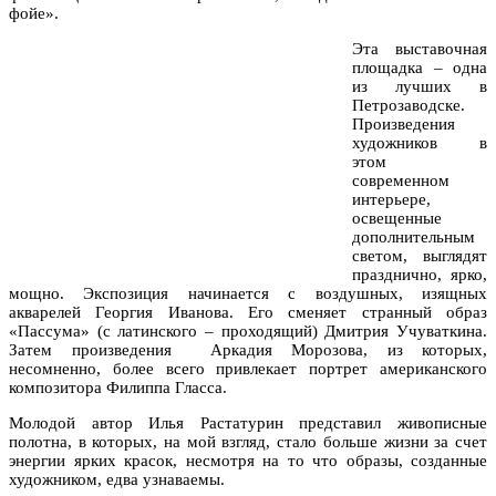
фойе».
Эта выставочная
площадка – одна
из лучших в
Петрозаводске.
Произведения
художников в
этом
современном
интерьере,
освещенные
дополнительным
светом, выглядят
празднично, ярко,
мощно. Экспозиция начинается с воздушных, изящных
акварелей Георгия Иванова. Его сменяет странный образ
«Пассума» (с латинского – проходящий) Дмитрия Учуваткина.
Затем произведения Аркадия Морозова, из которых,
несомненно, более всего привлекает портрет американского
композитора Филиппа Гласса.
Молодой автор Илья Растатурин представил живописные
полотна, в которых, на мой взгляд, стало больше жизни за счет
энергии ярких красок, несмотря на то что образы, созданные
художником, едва узнаваемы.