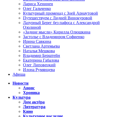
Лариса Хенинен
Олег Гальченко
Культурный променад с Зоей Арнаутовой
Путешествуем с Лидией Винокуровой
Лазурный Берег без пафоса с Александрой
Озолиной
«Задние мысли» Кирилла Олюшкина
Застолье с Владимиром Софиенко
Ирина Савкина
Светлана Артемьева
Наталья Мешкова
Владимир Берштейн
Екатерина Габалова
Олег Липовецкий
Илона Румянцева
Афиша
Новости
Анонс
Хроника
Культура
Дом актёра
Литература
Кино
Культурное наследие