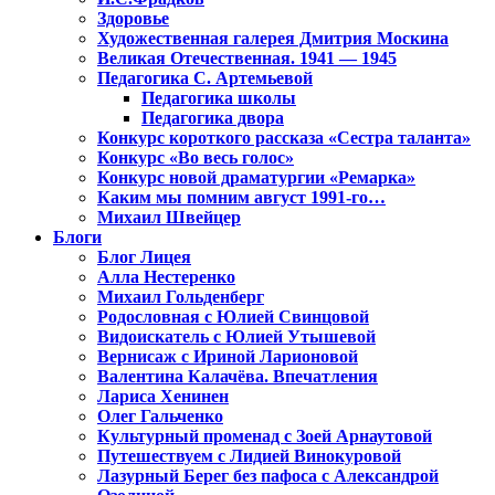
Здоровье
Художественная галерея Дмитрия Москина
Великая Отечественная. 1941 — 1945
Педагогика С. Артемьевой
Педагогика школы
Педагогика двора
Конкурс короткого рассказа «Сестра таланта»
Конкурс «Во весь голос»
Конкурс новой драматургии «Ремарка»
Каким мы помним август 1991-го…
Михаил Швейцер
Блоги
Блог Лицея
Алла Нестеренко
Михаил Гольденберг
Родословная с Юлией Свинцовой
Видоискатель с Юлией Утышевой
Вернисаж с Ириной Ларионовой
Валентина Калачёва. Впечатления
Лариса Хенинен
Олег Гальченко
Культурный променад с Зоей Арнаутовой
Путешествуем с Лидией Винокуровой
Лазурный Берег без пафоса с Александрой