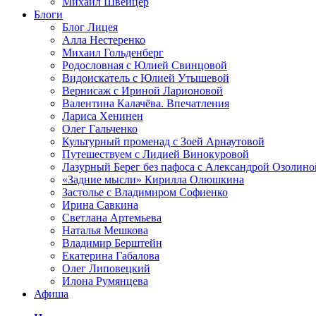
Михаил Швейцер
Блоги
Блог Лицея
Алла Нестеренко
Михаил Гольденберг
Родословная с Юлией Свинцовой
Видоискатель с Юлией Утышевой
Вернисаж с Ириной Ларионовой
Валентина Калачёва. Впечатления
Лариса Хенинен
Олег Гальченко
Культурный променад с Зоей Арнаутовой
Путешествуем с Лидией Винокуровой
Лазурный Берег без пафоса с Александрой Озолино
«Задние мысли» Кирилла Олюшкина
Застолье с Владимиром Софиенко
Ирина Савкина
Светлана Артемьева
Наталья Мешкова
Владимир Берштейн
Екатерина Габалова
Олег Липовецкий
Илона Румянцева
Афиша