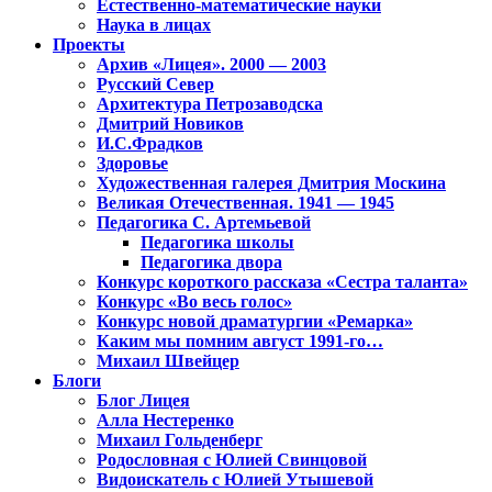
Естественно-математические науки
Наука в лицах
Проекты
Архив «Лицея». 2000 — 2003
Русский Север
Архитектура Петрозаводска
Дмитрий Новиков
И.С.Фрадков
Здоровье
Художественная галерея Дмитрия Москина
Великая Отечественная. 1941 — 1945
Педагогика С. Артемьевой
Педагогика школы
Педагогика двора
Конкурс короткого рассказа «Сестра таланта»
Конкурс «Во весь голос»
Конкурс новой драматургии «Ремарка»
Каким мы помним август 1991-го…
Михаил Швейцер
Блоги
Блог Лицея
Алла Нестеренко
Михаил Гольденберг
Родословная с Юлией Свинцовой
Видоискатель с Юлией Утышевой