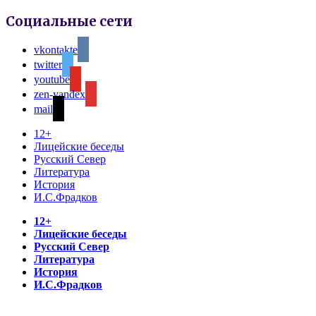
Социальные сети
vkontakte
twitter
youtube
zen-yandex
mail
12+
Лицейские беседы
Русский Север
Литература
История
И.С.Фрадков
12+
Лицейские беседы
Русский Север
Литература
История
И.С.Фрадков