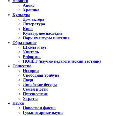
Новости
Анонс
Хроника
Культура
Дом актёра
Литература
Кино
Культурное наследие
Парк культуры и чтения
Образование
Школа и вуз
Учитель
Реформы
ПОЛЁТ (научно-педагогический вестник)
Общество
История
Свободная трибуна
Люди
Лицейские беседы
Семья и дети
Путешествие
Утраты
Наука
Новости и факты
Гуманитарные науки