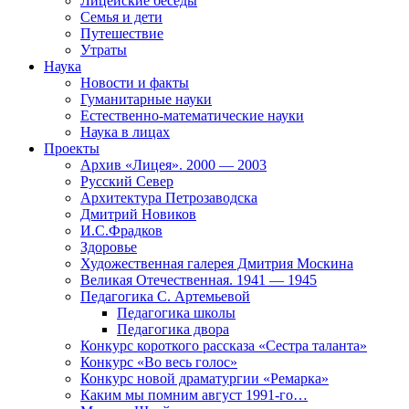
Лицейские беседы
Семья и дети
Путешествие
Утраты
Наука
Новости и факты
Гуманитарные науки
Естественно-математические науки
Наука в лицах
Проекты
Архив «Лицея». 2000 — 2003
Русский Север
Архитектура Петрозаводска
Дмитрий Новиков
И.С.Фрадков
Здоровье
Художественная галерея Дмитрия Москина
Великая Отечественная. 1941 — 1945
Педагогика С. Артемьевой
Педагогика школы
Педагогика двора
Конкурс короткого рассказа «Сестра таланта»
Конкурс «Во весь голос»
Конкурс новой драматургии «Ремарка»
Каким мы помним август 1991-го…