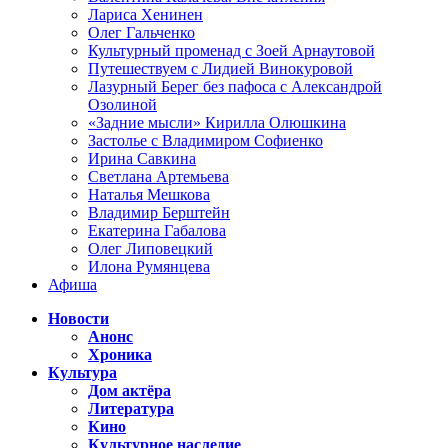
Лариса Хенинен
Олег Гальченко
Культурный променад с Зоей Арнаутовой
Путешествуем с Лидией Винокуровой
Лазурный Берег без пафоса с Александрой
Озолиной
«Задние мысли» Кирилла Олюшкина
Застолье с Владимиром Софиенко
Ирина Савкина
Светлана Артемьева
Наталья Мешкова
Владимир Берштейн
Екатерина Габалова
Олег Липовецкий
Илона Румянцева
Афиша
Новости
Анонс
Хроника
Культура
Дом актёра
Литература
Кино
Культурное наследие