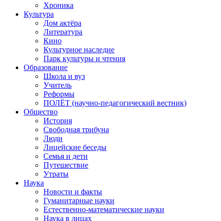
Хроника
Культура
Дом актёра
Литература
Кино
Культурное наследие
Парк культуры и чтения
Образование
Школа и вуз
Учитель
Реформы
ПОЛЁТ (научно-педагогический вестник)
Общество
История
Свободная трибуна
Люди
Лицейские беседы
Семья и дети
Путешествие
Утраты
Наука
Новости и факты
Гуманитарные науки
Естественно-математические науки
Наука в лицах