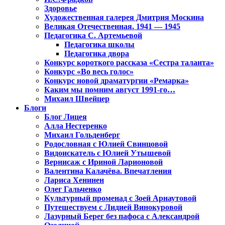
Здоровье
Художественная галерея Дмитрия Москина
Великая Отечественная. 1941 — 1945
Педагогика С. Артемьевой
Педагогика школы
Педагогика двора
Конкурс короткого рассказа «Сестра таланта»
Конкурс «Во весь голос»
Конкурс новой драматургии «Ремарка»
Каким мы помним август 1991-го…
Михаил Швейцер
Блоги
Блог Лицея
Алла Нестеренко
Михаил Гольденберг
Родословная с Юлией Свинцовой
Видоискатель с Юлией Утышевой
Вернисаж с Ириной Ларионовой
Валентина Калачёва. Впечатления
Лариса Хенинен
Олег Гальченко
Культурный променад с Зоей Арнаутовой
Путешествуем с Лидией Винокуровой
Лазурный Берег без пафоса с Александрой