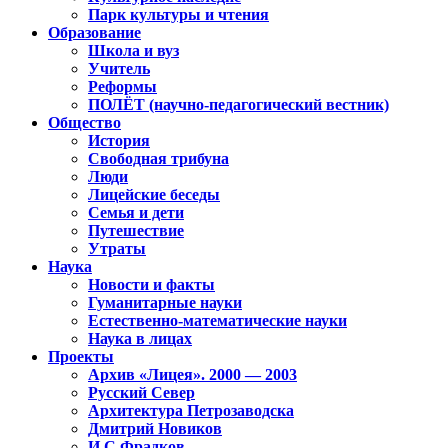
Парк культуры и чтения
Образование
Школа и вуз
Учитель
Реформы
ПОЛЁТ (научно-педагогический вестник)
Общество
История
Свободная трибуна
Люди
Лицейские беседы
Семья и дети
Путешествие
Утраты
Наука
Новости и факты
Гуманитарные науки
Естественно-математические науки
Наука в лицах
Проекты
Архив «Лицея». 2000 — 2003
Русский Север
Архитектура Петрозаводска
Дмитрий Новиков
И.С.Фрадков