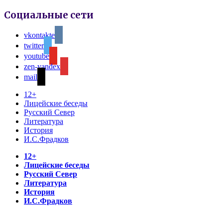
Социальные сети
vkontakte
twitter
youtube
zen-yandex
mail
12+
Лицейские беседы
Русский Север
Литература
История
И.С.Фрадков
12+
Лицейские беседы
Русский Север
Литература
История
И.С.Фрадков