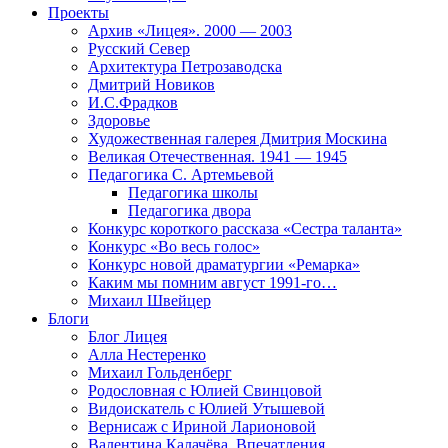
Проекты
Архив «Лицея». 2000 — 2003
Русский Север
Архитектура Петрозаводска
Дмитрий Новиков
И.С.Фрадков
Здоровье
Художественная галерея Дмитрия Москина
Великая Отечественная. 1941 — 1945
Педагогика С. Артемьевой
Педагогика школы
Педагогика двора
Конкурс короткого рассказа «Сестра таланта»
Конкурс «Во весь голос»
Конкурс новой драматургии «Ремарка»
Каким мы помним август 1991-го…
Михаил Швейцер
Блоги
Блог Лицея
Алла Нестеренко
Михаил Гольденберг
Родословная с Юлией Свинцовой
Видоискатель с Юлией Утышевой
Вернисаж с Ириной Ларионовой
Валентина Калачёва. Впечатления